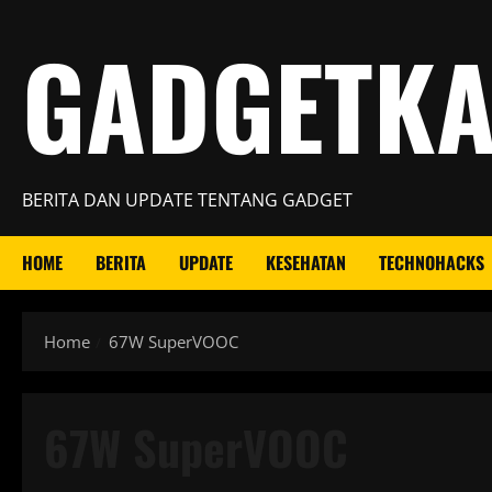
Skip
GADGETK
to
content
BERITA DAN UPDATE TENTANG GADGET
HOME
BERITA
UPDATE
KESEHATAN
TECHNOHACKS
Home
67W SuperVOOC
67W SuperVOOC