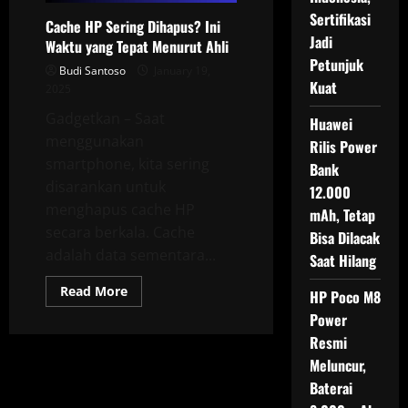
Sertifikasi
Cache HP Sering Dihapus? Ini
Jadi
Waktu yang Tepat Menurut Ahli
Petunjuk
Budi Santoso
January 19,
Kuat
2025
Gadgetkan – Saat
Huawei
menggunakan
Rilis Power
smartphone, kita sering
Bank
disarankan untuk
12.000
menghapus cache HP
mAh, Tetap
secara berkala. Cache
Bisa Dilacak
adalah data sementara...
Saat Hilang
Read
Read More
HP Poco M8
more
about
Power
Cache
Resmi
HP
Sering
Meluncur,
Dihapus?
Ini
Baterai
Waktu
yang