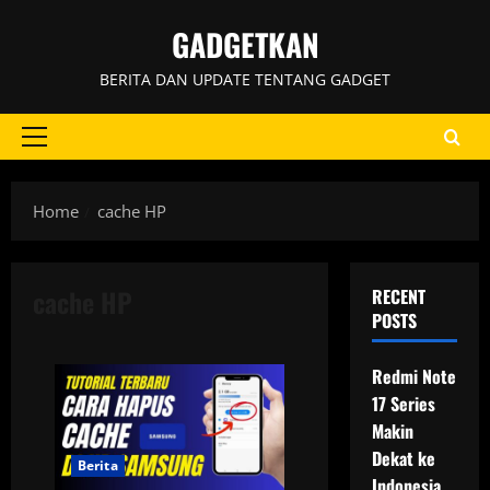
Skip
GADGETKAN
to
content
BERITA DAN UPDATE TENTANG GADGET
Primary
Menu
Home
cache HP
cache HP
RECENT
POSTS
Redmi Note
17 Series
Makin
Dekat ke
Berita
Indonesia,