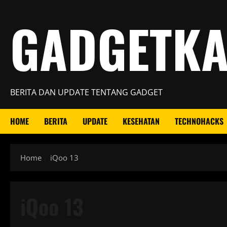
Skip
GADGETK
to
content
BERITA DAN UPDATE TENTANG GADGET
HOME
BERITA
UPDATE
KESEHATAN
TECHNOHACKS
Home
iQoo 13
iQoo 13