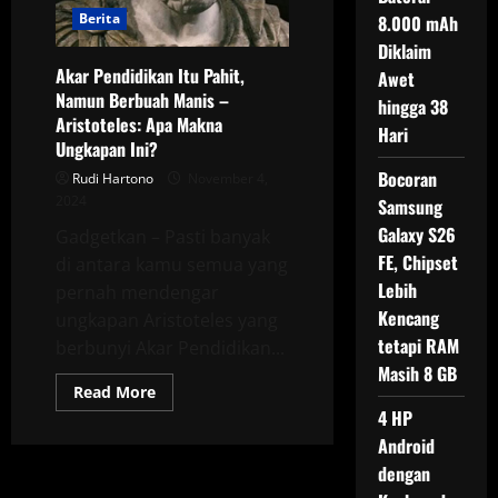
Berita
8.000 mAh
Diklaim
Akar Pendidikan Itu Pahit,
Awet
Namun Berbuah Manis –
hingga 38
Aristoteles: Apa Makna
Hari
Ungkapan Ini?
Bocoran
Rudi Hartono
November 4,
2024
Samsung
Galaxy S26
Gadgetkan – Pasti banyak
FE, Chipset
di antara kamu semua yang
Lebih
pernah mendengar
Kencang
ungkapan Aristoteles yang
tetapi RAM
berbunyi Akar Pendidikan...
Masih 8 GB
Read
Read More
more
4 HP
about
Akar
Android
Pendidikan
Itu
dengan
Pahit,