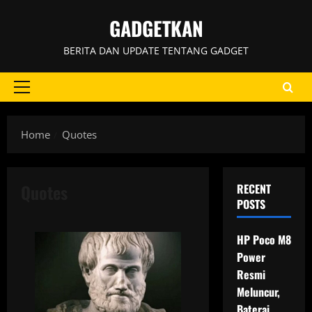
Skip
GADGETKAN
to
content
BERITA DAN UPDATE TENTANG GADGET
Primary
Menu
Home
Quotes
Quotes
RECENT
POSTS
HP Poco M8
Power
Resmi
Meluncur,
Baterai