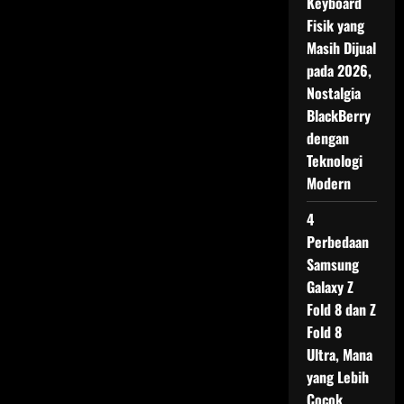
Keyboard
Namun
Berbuah
Fisik yang
Manis
–
Masih Dijual
Aristoteles:
Apa
pada 2026,
Makna
Ungkapan
Nostalgia
Ini?
BlackBerry
dengan
Teknologi
Modern
4
Perbedaan
Samsung
Galaxy Z
Fold 8 dan Z
Fold 8
Ultra, Mana
yang Lebih
Cocok