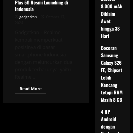
Plus 5G Resmi Launching di
8.000 mAh
Indonesia
Diklaim
gadgetkan
October 17,
Awet
2024
hingga 38
Gadgetkan – Realme
Hari
kembali memperkuat
posisinya di pasar
Bocoran
smartphone Indonesia
Samsung
dengan meluncurkan dua
Galaxy S26
produk terbarunya, yaitu
FE, Chipset
Realme...
Lebih
Kencang
Read
Read More
tetapi RAM
more
about
Masih 8 GB
Realme
13
5G
4 HP
dan
Realme
Android
13
Plus
dengan
5G