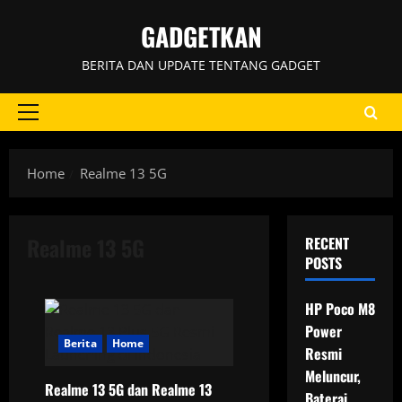
Skip
GADGETKAN
to
content
BERITA DAN UPDATE TENTANG GADGET
Primary
Menu
Home
Realme 13 5G
Realme 13 5G
RECENT
POSTS
HP Poco M8
Power
Berita
Home
Resmi
Meluncur,
Realme 13 5G dan Realme 13
Baterai