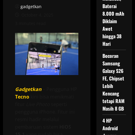
Baterai
gadgetkan
8.000 mAh
October 4, 2025
Diklaim
3 minutes read
Awet
hingga 38
Hari
Bocoran
Samsung
Galaxy S26
FE, Chipset
Lebih
Gadgetkan
– Pengguna HP
Kencang
Tecno
kini bisa menikmati
tetapi RAM
fitur
Live Photo
seperti
Masih 8 GB
pengguna iPhone. Fitur ini
resmi hadir melalui
4 HP
pembaruan sistem
HiOS
Android
15.1
yang sudah bisa