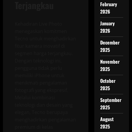
Terjangkau
February
2026
January
Kehadiran Live Photo
2026
menegaskan komitmen
Tecno untuk menghadirkan
December
fitur kamera inovatif di
2025
segmen harga terjangkau.
Dengan teknologi ini,
November
pengguna tidak perlu
2025
memiliki iPhone untuk
October
menikmati pengalaman
2025
fotografi yang ekspresif.
Melalui kombinasi
September
teknologi dan desain yang
2025
elegan, Tecno berupaya
August
menghadirkan pengalaman
2025
premium di kelas