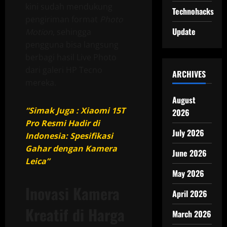
kini sudah mendukung
Technohacks
pengiriman format
Photo
Update
Motion
, sehingga
pengguna bisa langsung
berbagi hasil Live Photo
dari galeri HP Tecno
ARCHIVES
mereka.
August
“Simak Juga : Xiaomi 15T
2026
Pro Resmi Hadir di
July 2026
Indonesia: Spesifikasi
Gahar dengan Kamera
June 2026
Leica”
May 2026
Inovasi Kamera
April 2026
Kreatif di Harga
March 2026