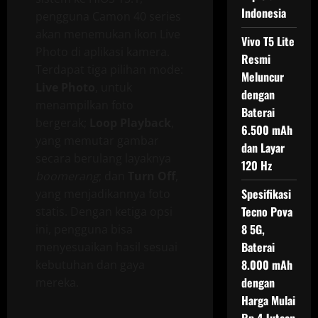
Indonesia
pengguna Camon 40 series
akan menemukan ikon Live
Vivo T5 Lite
Photo di aplikasi kamera.
Resmi
Terdapat tiga pilihan mode:
Meluncur
Live Photo
, untuk
dengan
menampilkan foto
Baterai
bergerak;
Loop Playback
,
6.500 mAh
yang memutar gambar
dan Layar
secara berulang layaknya
120 Hz
boomerang
; dan
Turn Off
,
Spesifikasi
yang menjadikannya foto
Tecno Pova
statis. Dengan ketiga opsi
8 5G,
ini, pengguna bisa
Baterai
menyesuaikan hasil sesuai
8.000 mAh
kebutuhan dan gaya
dengan
mereka.
Harga Mulai