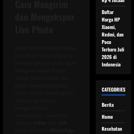
Rp 4 Jutaan
Cara Mengirim
Daftar
dan Mengekspor
Harga HP
Live Photo
Xiaomi,
Redmi, dan
Poco
Meski terlihat seperti video,
Terbaru Juli
Live Photo tidak langsung
2026 di
terkirim sebagai video saat
Indonesia
dibagikan lewat media
sosial. Hasil kiriman dari
galeri akan berupa foto
CATEGORIES
statis. Untuk membagikan
versi bergeraknya,
Berita
pengguna bisa
mengekspor Live Photo
Home
sebagai
video
atau
GIF
.
Kesehatan
Kabar baiknya,
WhatsApp