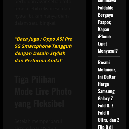
Membawa
bertujuan agar setiap foto
Foldable
terasa lebih ekspresif dan
Bergaya
nyata, bukan hanya diam
Paspor,
dalam satu bingkai.
Kapan
iPhone
“Baca Juga : Oppo A5i Pro
Lipat
5G Smartphone Tangguh
Menyusul?
dengan Desain Stylish
dan Performa Andal”
Resmi
Meluncur,
Tiga Pilihan
Ini Daftar
Harga
Mode Live Photo
Samsung
Galaxy Z
yang Fleksibel
Fold 8, Z
Fold 8
Ultra, dan Z
Setelah memperbarui
Flip 8 di
sistem ke HiOS 15.1,