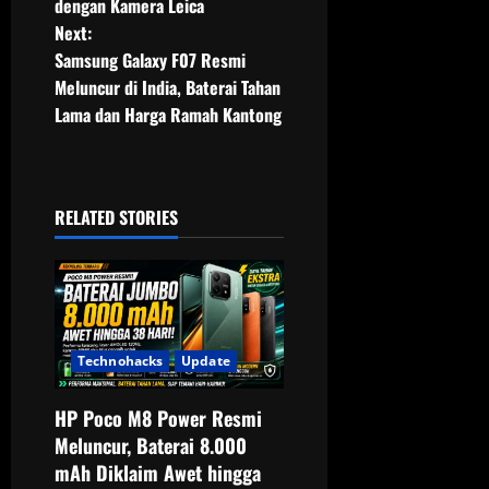
dengan Kamera Leica
s
Next:
t
Samsung Galaxy F07 Resmi
Meluncur di India, Baterai Tahan
n
Lama dan Harga Ramah Kantong
a
v
RELATED STORIES
i
g
a
Technohacks
Update
t
HP Poco M8 Power Resmi
i
Meluncur, Baterai 8.000
o
mAh Diklaim Awet hingga