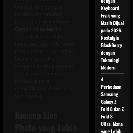
dengan
diunduh di Indonesia.
Keyboard
Pembaruan tersebut
Fisik yang
tersedia untuk lini
Tecno
Masih Dijual
Camon 40 series
dan
pada 2026,
dapat diakses melalui
Nostalgia
menu
Settings > My Phone
.
BlackBerry
Dengan fitur ini, pengguna
dengan
bisa mengabadikan
Teknologi
momen tiga detik sebelum
Modern
dan sesudah menekan
4
tombol kamera,
Perbedaan
menjadikannya lebih hidup
Samsung
dan natural.
Galaxy Z
Fold 8 dan Z
Konsep Live
Fold 8
Ultra, Mana
Photo yang Lebih
yang Lebih