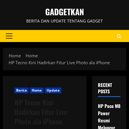
Skip
GADGETKAN
to
content
BERITA DAN UPDATE TENTANG GADGET
Primary
Menu
Home
Home
HP Tecno Kini Hadirkan Fitur Live Photo ala iPhone
RECENT
Berita
Home
Update
POSTS
HP Tecno Kini
HP Poco M8
Hadirkan Fitur Live
Power
Photo ala iPhone
Resmi
Meluncur,