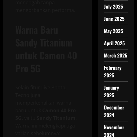
menengah tanpa
July 2025
mengorbankan performa.
June 2025
Warna Baru
May 2025
Sandy Titanium
April 2025
untuk Camon 40
March 2025
Pro 5G
February
2025
January
Selain fitur Live Photo,
2025
Tecno juga
memperkenalkan warna
December
baru untuk
Camon 40 Pro
2024
5G
, yaitu
Sandy Titanium
.
Warna ini melengkapi tiga
November
varian sebelumnya:
2024