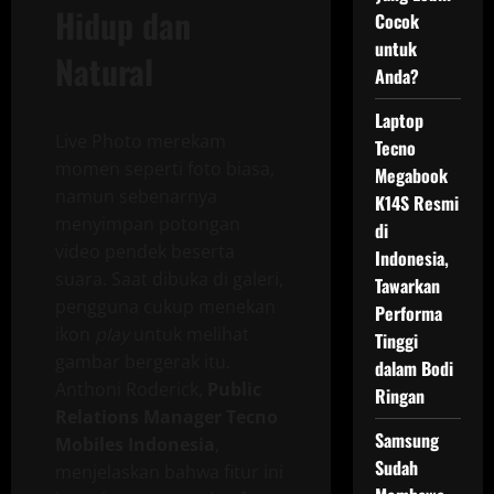
Hidup dan
Cocok
untuk
Natural
Anda?
Laptop
Live Photo merekam
Tecno
momen seperti foto biasa,
Megabook
namun sebenarnya
K14S Resmi
menyimpan potongan
di
video pendek beserta
Indonesia,
suara. Saat dibuka di galeri,
Tawarkan
pengguna cukup menekan
Performa
ikon
play
untuk melihat
Tinggi
gambar bergerak itu.
dalam Bodi
Anthoni Roderick,
Public
Ringan
Relations Manager Tecno
Samsung
Mobiles Indonesia
,
Sudah
menjelaskan bahwa fitur ini