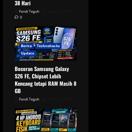
38 Hari
n
Fandi Teguh
August 5, 2026
0
Berita
Technohacks
Update
Bocoran Samsung Galaxy
S26 FE, Chipset Lebih
Kencang tetapi RAM Masih 8
GB
Fandi Teguh
August 3, 2026