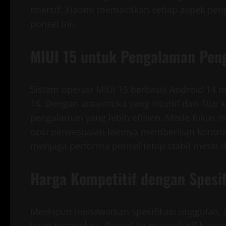
imersif. Xiaomi memastikan setiap aspek pe
ponsel ini.
MIUI 15 untuk Pengalaman Peng
Sistem operasi MIUI 15 berbasis Android 14 
14. Dengan antarmuka yang intuitif dan fitu
pengalaman yang lebih efisien. Mode fokus m
opsi penyesuaian lainnya memberikan kontrol
menjaga performa ponsel tetap stabil meski 
Harga Kompetitif dengan Spesi
Meskipun menawarkan spesifikasi unggulan, 
tetap terjangkau. Ponsel ini menjadi pilihan