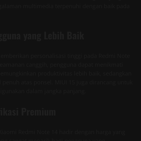
ngalaman multimedia terpenuhi dengan baik pada
guna yang Lebih Baik
memberikan personalisasi tinggi pada Redmi Note
r keamanan canggih, pengguna dapat menikmati
emungkinkan produktivitas lebih baik, sedangkan
 penuh atas ponsel. MIUI 15 juga dirancang untuk
digunakan dalam jangka panjang.
fikasi Premium
Xiaomi Redmi Note 14 hadir dengan harga yang
 yang sangat menarik bagi pengguna yang