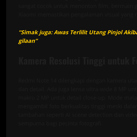
sangat cocok untuk menonton film, bermain g
Xiaomi memastikan pengalaman visual yang
“Simak juga: Awas Terlilit Utang Pinjol Ak
gilaan”
Kamera Resolusi Tinggi untuk Fo
Redmi Note 14 dilengkapi dengan kamera ut
dan detail. Ada juga lensa ultra-wide 8 MP 
makro 2 MP untuk detail close-up. Mode ma
mengambil foto berkualitas tinggi meski dala
tambahan seperti AI scene detection dan video
sempurna bagi pecinta fotografi.