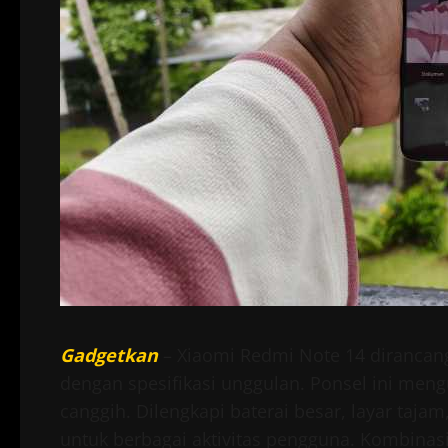
Gadgetkan
– Xiaomi Redmi Note 14 diranca
dengan spesifikasi unggulan. Ponsel ini meng
canggih. Dilengkapi baterai besar, layar tajam
untuk berbagai aktivitas pengguna. Kombinasi