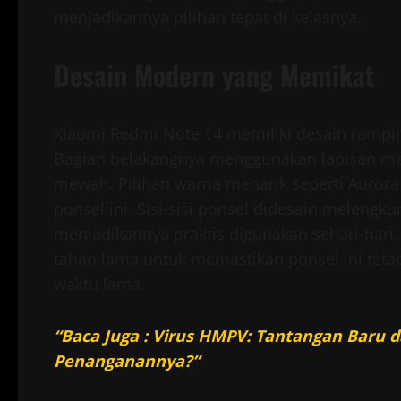
menjadikannya pilihan tepat di kelasnya.
Desain Modern yang Memikat
Xiaomi Redmi Note 14 memiliki desain rampi
Bagian belakangnya menggunakan lapisan mat
mewah. Pilihan warna menarik seperti Aurora
ponsel ini. Sisi-sisi ponsel didesain meleng
menjadikannya praktis digunakan sehari-har
tahan lama untuk memastikan ponsel ini tetap
waktu lama.
“Baca Juga : Virus HMPV: Tantangan Baru
Penanganannya?”