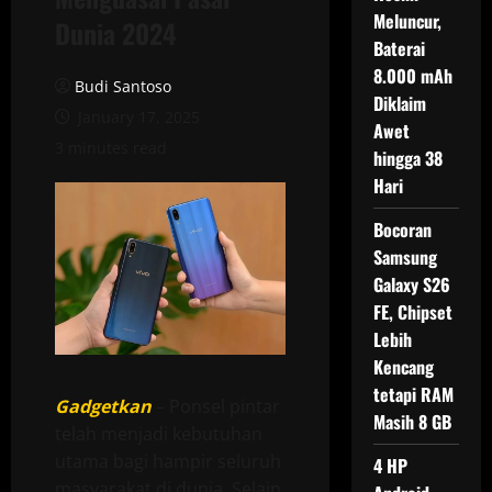
Meluncur,
Dunia 2024
Baterai
8.000 mAh
Budi Santoso
Diklaim
January 17, 2025
Awet
3 minutes read
hingga 38
Hari
Bocoran
Samsung
Galaxy S26
FE, Chipset
Lebih
Kencang
tetapi RAM
Gadgetkan
– Ponsel pintar
Masih 8 GB
telah menjadi kebutuhan
utama bagi hampir seluruh
4 HP
masyarakat di dunia. Selain