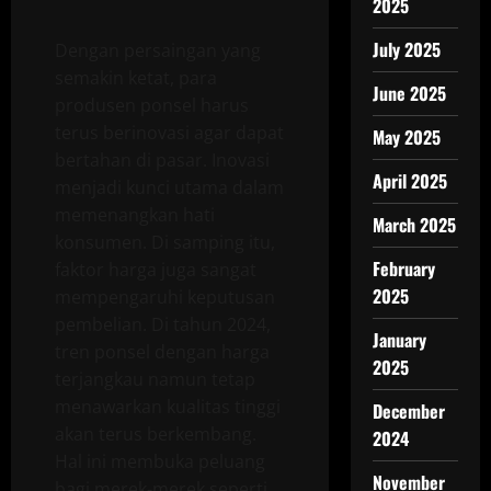
2025
July 2025
Dengan persaingan yang
semakin ketat, para
June 2025
produsen ponsel harus
terus berinovasi agar dapat
May 2025
bertahan di pasar. Inovasi
April 2025
menjadi kunci utama dalam
memenangkan hati
March 2025
konsumen. Di samping itu,
February
faktor harga juga sangat
2025
mempengaruhi keputusan
pembelian. Di tahun 2024,
January
tren ponsel dengan harga
2025
terjangkau namun tetap
menawarkan kualitas tinggi
December
akan terus berkembang.
2024
Hal ini membuka peluang
November
bagi merek-merek seperti