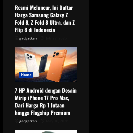
Resmi Meluncur, Ini Daftar
i
Harga Samsung Galaxy Z
o
Fold 8, Z Fold 8 Ultra, dan Z
Flip 8 di Indonesia
n
gadgetkan
July 22, 2026
Home
7 HP Android dengan Desain
Mirip iPhone 17 Pro Max,
Dari Harga Rp 1 Jutaan
hingga Flagship Premium
gadgetkan
May 30, 2026