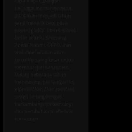
desain lipat. Dengan
berbagai inovasi tersebut,
2024 akan menjadi tahun
yang menarik bagi pasar
ponsel global. Merek-merek
besar seperti Samsung,
Apple, Xiaomi, OPPO, dan
vivo diperkirakan akan
terus bersaing ketat untuk
merebut hati konsumen.
Dalam beberapa tahun
mendatang, persaingan ini
diperkirakan akan semakin
sengit seiring dengan
berkembangnya teknologi
dan perubahan preferensi
konsumen.