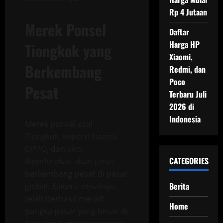
Rp 4 Jutaan
Merek Ponsel
Daftar
Harga HP
Tiongkok yang
Xiaomi,
Berkembang
Redmi, dan
Poco
Pesat
Terbaru Juli
2026 di
Indonesia
Merek ponsel asal
Tiongkok, seperti Xiaomi,
OPPO, dan vivo,
CATEGORIES
diperkirakan akan terus
berkembang pesat di pasar
Berita
global. Xiaomi, misalnya,
telah berhasil meraih
Home
pangsa pasar yang besar di