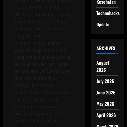
Asia dan beberapa negara
Kesehatan
Eropa. Ponsel Xiaomi
Technohacks
dikenal dengan harga yang
kompetitif namun tetap
Update
menawarkan fitur-fitur
canggih. Hal ini
menjadikannya pilihan
ARCHIVES
populer bagi konsumen
yang menginginkan ponsel
August
berkualitas dengan harga
2026
terjangkau. OPPO dan vivo,
dua merek Tiongkok
July 2026
lainnya, juga terus
June 2026
menunjukkan kinerja yang
solid di pasar global.
May 2026
Keduanya menawarkan
ponsel dengan desain
April 2026
modern dan fitur-fitur
March 2026