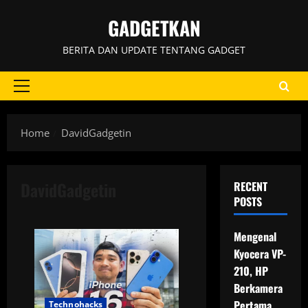
Skip
GADGETKAN
to
content
BERITA DAN UPDATE TENTANG GADGET
Primary
Menu
Home
DavidGadgetin
DavidGadgetin
RECENT
POSTS
Mengenal
Kyocera VP-
210, HP
Berkamera
Pertama
Technohacks