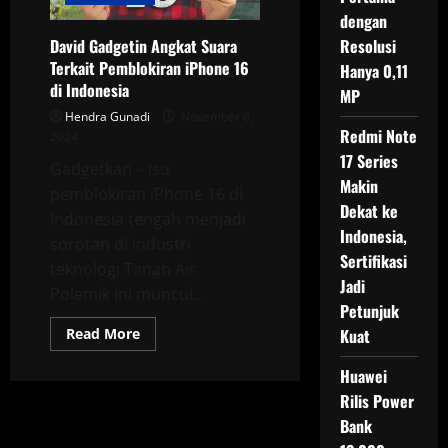
dengan
David Gadgetin Angkat Suara
Resolusi
Terkait Pemblokiran iPhone 16
Hanya 0,11
di Indonesia
MP
Hendra Gunadi
November 6,
Redmi Note
2024
17 Series
Gadgetkan – Isu
Makin
pemblokiran iPhone 16 di
Dekat ke
Indonesia tengah menjadi
Indonesia,
sorotan di industri
Sertifikasi
teknologi Tanah Air.
Jadi
Polemik ini muncul...
Petunjuk
Read
Read More
Kuat
more
about
Huawei
David
Gadgetin
Rilis Power
Angkat
Suara
Bank
Terkait
Pemblokiran