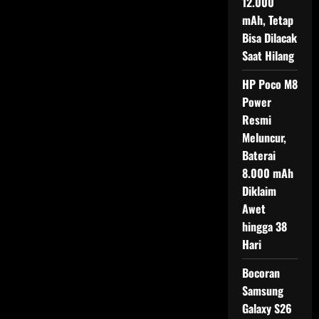
12.000
iPhone
16
mAh, Tetap
di
Bisa Dilacak
Indonesia
Saat Hilang
HP Poco M8
Power
Resmi
Meluncur,
Baterai
8.000 mAh
Diklaim
Awet
hingga 38
Hari
Bocoran
Samsung
Galaxy S26