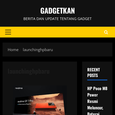
Skip
GADGETKAN
to
content
BERITA DAN UPDATE TENTANG GADGET
Primary
Menu
Home
launchinghpbaru
launchinghpbaru
RECENT
POSTS
HP Poco M8
Power
Resmi
Meluncur,
Baterai