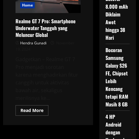
Home
8.000 mAh
Diklaim
Realme GT 7 Pro: Smartphone
Awet
Underwater Tangguh yang
hingga 38
Meluncur Global
Hari
Hendra Gunadi
November
Bocoran
19, 2024
Samsung
Gadgetkan – Realme GT 7
Galaxy S26
Pro menjadi sorotan
FE, Chipset
karena menghadirkan fitur
Lebih
canggih untuk aktivitas
Kencang
bawah air, sekaligus
tetapi RAM
merilisnya ke...
Masih 8 GB
Read
Read More
more
4 HP
about
Realme
Android
GT
dengan
7
Pro: