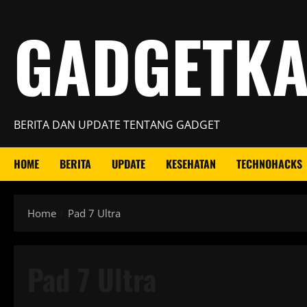
Skip
GADGETK
to
content
BERITA DAN UPDATE TENTANG GADGET
HOME
BERITA
UPDATE
KESEHATAN
TECHNOHACKS
Home
Pad 7 Ultra
Pad 7 Ultra