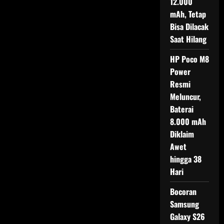
12.000
Debut
Chip
mAh, Tetap
Dimensity
7360-
Bisa Dilacak
Turbo,
Baterai
Saat Hilang
Jumbo
dan
Kamera
HP Poco M8
50
Power
MP
Resmi
Meluncur,
Baterai
8.000 mAh
Diklaim
Awet
hingga 38
Hari
Bocoran
Samsung
Galaxy S26