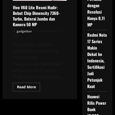
dengan
Vivo V60 Lite Resmi Hadir:
Resolusi
Debut Chip Dimensity 7360-
Hanya 0,11
Turbo, Baterai Jumbo dan
Kamera 50 MP
MP
gadgetkan
September 24,
Redmi Note
2025
17 Series
Gadgetkan – Vendor
Makin
smartphone asal China,
Dekat ke
Vivo, kembali
Indonesia,
menghadirkan perangkat
Sertifikasi
terbaru di lini V-series.
Jadi
Pada Selasa (23/9/2025),...
Petunjuk
Kuat
Read
Read More
more
about
Huawei
Vivo
V60
Rilis Power
Lite
Resmi
Bank
Hadir: