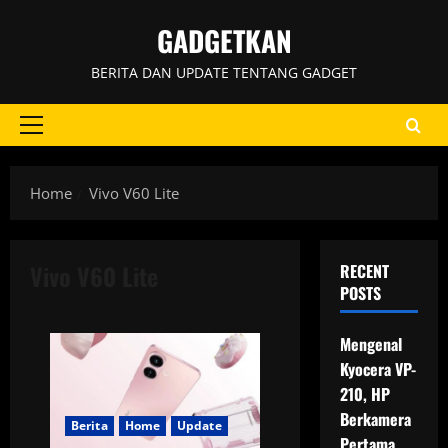
Skip
GADGETKAN
to
content
BERITA DAN UPDATE TENTANG GADGET
Primary
Menu
Home
Vivo V60 Lite
Vivo V60 Lite
RECENT
POSTS
Mengenal
Kyocera VP-
210, HP
Berkamera
Berita
Home
Update
Pertama