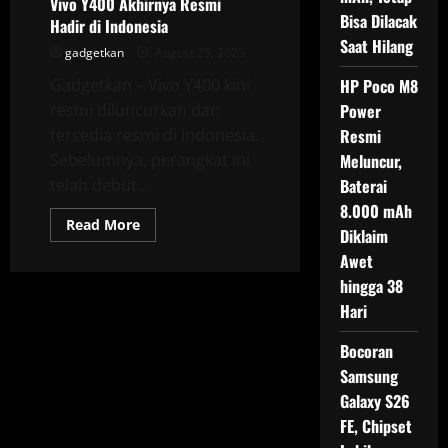
Vivo Y400 Akhirnya Resmi
Bisa Dilacak
Hadir di Indonesia
Saat Hilang
gadgetkan
August 25, 2025
HP Poco M8
Gadgetkan – Vivo Y400 kini
Power
resmi diluncurkan dan
Resmi
tersedia resmi di Indonesia.
Meluncur,
Sebelumnya, perangkat ini
Baterai
telah debut...
8.000 mAh
Read
Read More
Diklaim
more
about
Awet
Vivo
Y400
hingga 38
Akhirnya
Resmi
Hari
Hadir
di
Bocoran
Indonesia
Samsung
Galaxy S26
FE, Chipset