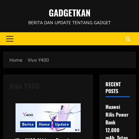
Skip
GADGETKAN
to
content
BERITA DAN UPDATE TENTANG GADGET
Primary
Menu
Home
Vivo Y400
Vivo Y400
RECENT
POSTS
Huawei
Rilis Power
Bank
Berita
Home
Update
12.000
mAh, Tetap