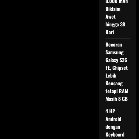
8.000 mAh
Leica
dengan
Diklaim
Mechanical
Zoom
Awet
Ring
Jadi
hingga 38
Sorotan
Hari
Bocoran
Samsung
Galaxy S26
FE, Chipset
Lebih
Kencang
tetapi RAM
Masih 8 GB
4 HP
Android
dengan
Keyboard