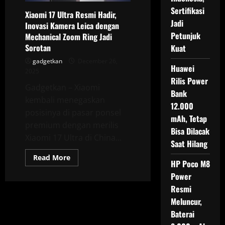
Sertifikasi
Xiaomi 17 Ultra Resmi Hadir,
Jadi
Inovasi Kamera Leica dengan
Petunjuk
Mechanical Zoom Ring Jadi
Sorotan
Kuat
gadgetkan
December 26,
Huawei
2025
Rilis Power
Gadgetkan – Xiaomi
Bank
kembali menegaskan
12.000
posisinya di pasar ponsel
mAh, Tetap
premium dengan merilis
Bisa Dilacak
Xiaomi 17 Ultra di China...
Saat Hilang
Read
Read More
HP Poco M8
more
about
Power
Xiaomi
17
Resmi
Ultra
Resmi
Meluncur,
Hadir,
Baterai
Inovasi
Kamera