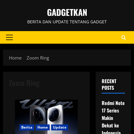
Skip
GADGETKAN
to
content
BERITA DAN UPDATE TENTANG GADGET
Primary
Menu
Home
Zoom Ring
Zoom Ring
RECENT
POSTS
Redmi Note
17 Series
Makin
Dekat ke
Berita
Home
Update
Indonesia,