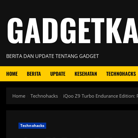
Skip
GADGETK
to
content
BERITA DAN UPDATE TENTANG GADGET
HOME
BERITA
UPDATE
KESEHATAN
TECHNOHACKS
Home
Technohacks
iQoo Z9 Turbo Endurance Edition: 
Technohacks