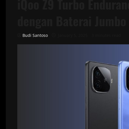
iQoo Z9 Turbo Enduran
dengan Baterai Jumbo
Budi Santoso
January 5, 2025
3 minutes read