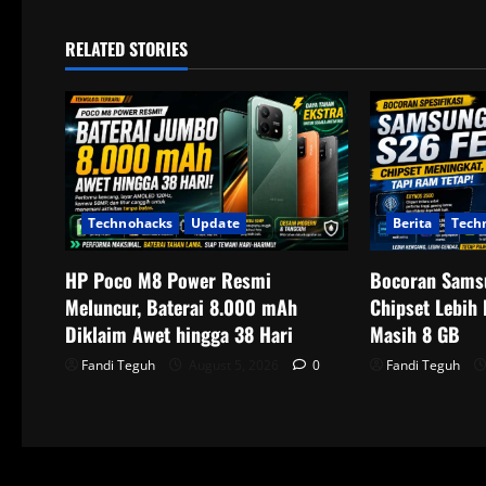
n
RELATED STORIES
a
v
i
g
Technohacks
Update
Berita
Tech
a
HP Poco M8 Power Resmi
Bocoran Samsu
t
Meluncur, Baterai 8.000 mAh
Chipset Lebih
Diklaim Awet hingga 38 Hari
Masih 8 GB
i
Fandi Teguh
August 5, 2026
0
Fandi Teguh
o
n