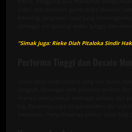
intens. Pengguna bisa menikmati penggunaan 
video, atau bermain game tanpa khawatir bater
teknologi pengisian cepat yang memungkinkan
sehingga mengurangi waktu tunggu dan membu
“Simak juga: Rieke Diah Pitaloka Sindir H
Performa Tinggi dan Desain Mo
Selain daya tahan baterai yang luar biasa, 
tangguh. Ditenagai oleh prosesor terbaru da
mampu menjalankan berbagai aplikasi dan p
lag. Desainnya juga sangat modern dan stylish
memukau, menjadikannya pilihan tepat bagi 