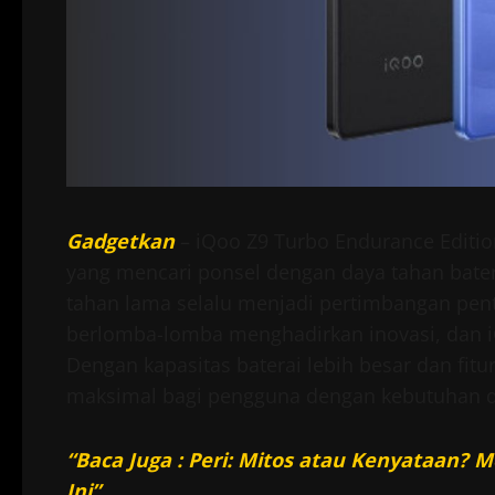
Gadgetkan
– iQoo Z9 Turbo Endurance Editi
yang mencari ponsel dengan daya tahan baterai
tahan lama selalu menjadi pertimbangan pen
berlomba-lomba menghadirkan inovasi, dan i
Dengan kapasitas baterai lebih besar dan fitu
maksimal bagi pengguna dengan kebutuhan d
“Baca Juga : Peri: Mitos atau Kenyataan?
Ini”