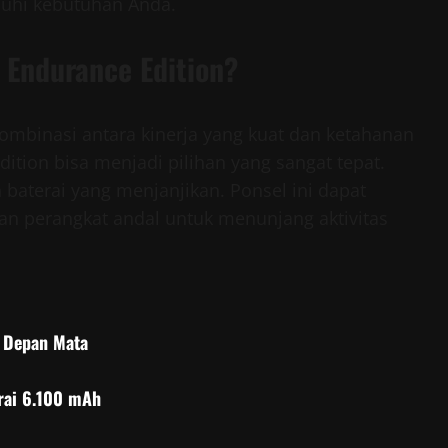
nuhi kebutuhan Anda.
 Endurance Edition?
mbinasi antara kinerja yang kuat dan ketahanan
dition bisa menjadi pilihan yang sangat tepat.
 baterai yang menjanjikan. Ponsel ini dapat
n perangkat andal untuk menunjang aktivitas
 Depan Mata
rai 6.100 mAh