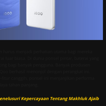
on harus menjadi perhatian utama bagi mereka
 luar biasa. Di dunia ponsel pintar, baterai yang
ting bagi banyak pengguna. Banyak produsen
Qoo berhasil menonjol dengan perangkat ini.
r-fitur canggih, ponsel ini menjanjikan performa
aya tahan panjang.
 Menelusuri Kepercayaan Tentang Makhluk Ajaib