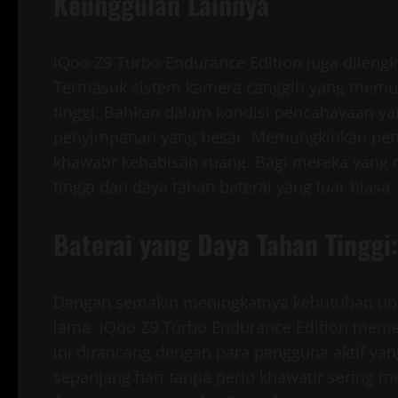
Keunggulan Lainnya
iQoo Z9 Turbo Endurance Edition juga dilengk
Termasuk sistem kamera canggih yang memun
tinggi. Bahkan dalam kondisi pencahayaan yan
penyimpanan yang besar. Memungkinkan pen
khawatir kehabisan ruang. Bagi mereka yang
tinggi dan daya tahan baterai yang luar biasa
Baterai yang Daya Tahan Tinggi
Dengan semakin meningkatnya kebutuhan untu
lama. iQoo Z9 Turbo Endurance Edition memen
ini dirancang dengan para pengguna aktif y
sepanjang hari tanpa perlu khawatir sering m