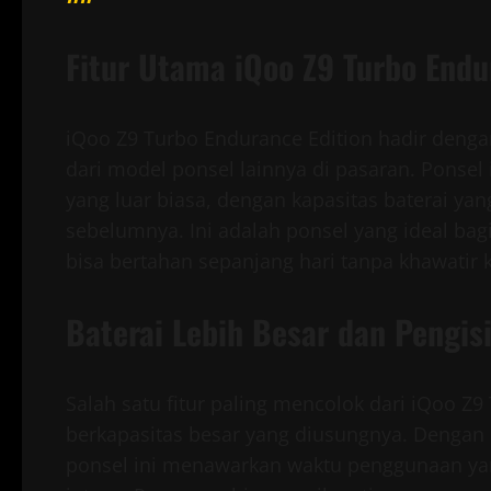
Fitur Utama iQoo Z9 Turbo Endu
iQoo Z9 Turbo Endurance Edition hadir deng
dari model ponsel lainnya di pasaran. Ponsel
yang luar biasa, dengan kapasitas baterai ya
sebelumnya. Ini adalah ponsel yang ideal b
bisa bertahan sepanjang hari tanpa khawatir 
Baterai Lebih Besar dan Pengis
Salah satu fitur paling mencolok dari iQoo Z9
berkapasitas besar yang diusungnya. Dengan k
ponsel ini menawarkan waktu penggunaan ya