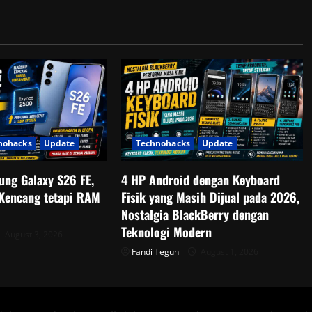
nohacks
Update
Technohacks
Update
ng Galaxy S26 FE,
4 HP Android dengan Keyboard
 Kencang tetapi RAM
Fisik yang Masih Dijual pada 2026,
Nostalgia BlackBerry dengan
Teknologi Modern
August 3, 2026
Fandi Teguh
August 1, 2026