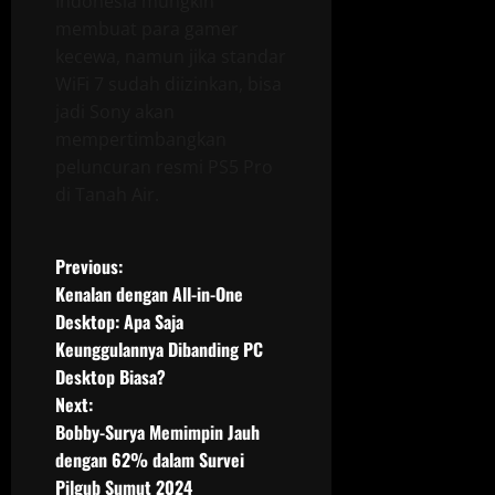
Indonesia mungkin
membuat para gamer
kecewa, namun jika standar
WiFi 7 sudah diizinkan, bisa
jadi Sony akan
mempertimbangkan
peluncuran resmi PS5 Pro
di Tanah Air.
P
Previous:
Kenalan dengan All-in-One
o
Desktop: Apa Saja
Keunggulannya Dibanding PC
s
Desktop Biasa?
t
Next:
Bobby-Surya Memimpin Jauh
n
dengan 62% dalam Survei
Pilgub Sumut 2024