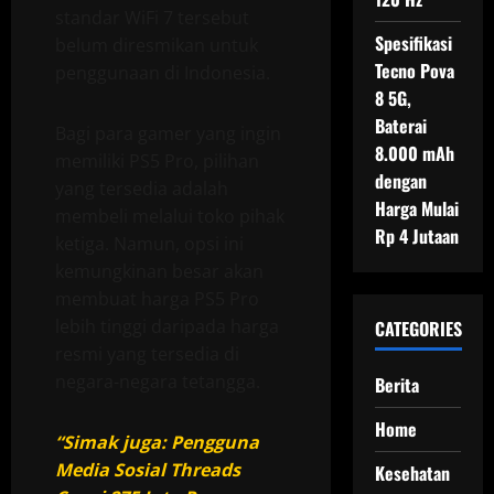
standar WiFi 7 tersebut
Spesifikasi
belum diresmikan untuk
Tecno Pova
penggunaan di Indonesia.
8 5G,
Baterai
Bagi para gamer yang ingin
8.000 mAh
memiliki PS5 Pro, pilihan
dengan
yang tersedia adalah
Harga Mulai
membeli melalui toko pihak
Rp 4 Jutaan
ketiga. Namun, opsi ini
kemungkinan besar akan
membuat harga PS5 Pro
lebih tinggi daripada harga
CATEGORIES
resmi yang tersedia di
negara-negara tetangga.
Berita
Home
“Simak juga: Pengguna
Media Sosial Threads
Kesehatan