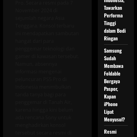
Indonesia,
Pro. Secara resmi pada 7
Tawarkan
November 2024 di
Performa
sejumlah negara Asia
Tinggi
Tenggara. Konsol terbaru
dalam Bodi
ini mendapatkan sambutan
Ringan
hangat dari para
penggemar teknologi dan
Samsung
gamer di kawasan tersebut.
Sudah
Namun, absennya
Membawa
informasi mengenai
Foldable
peluncuran PS5 Pro di
Bergaya
Indonesia menimbulkan
Paspor,
tanda tanya bagi para
Kapan
penggemar di Tanah Air,
iPhone
karena hingga kini belum
Lipat
ada rencana Sony untuk
Menyusul?
menghadirkan konsol
Resmi
tersebut secara resmi di