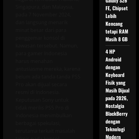
Galaxy S26
Singapura, dan Malaysia,
FE, Chipset
pada 7 November 2024,
Lebih
dan langsung menarik
Kencang
minat besar dari para
tetapi RAM
penggemar konsol di
Masih 8 GB
kawasan tersebut. Namun,
4 HP
para gamer Indonesia
Android
harus menahan
dengan
antusiasme mereka, karena
Keyboard
belum ada tanda-tanda PS5
Fisik yang
Pro akan dijual secara
Masih Dijual
resmi di Indonesia.
pada 2026,
Keputusan Sony untuk
Nostalgia
tidak merilis PS5 Pro di
BlackBerry
Indonesia menimbulkan
dengan
berbagai spekulasi,
Teknologi
terutama terkait masalah
Modern
teknis pada konsol