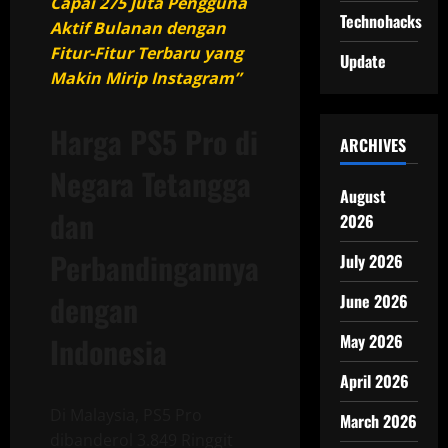
Capai 275 Juta Pengguna
Technohacks
Aktif Bulanan dengan
Fitur-Fitur Terbaru yang
Update
Makin Mirip Instagram”
Harga PS5 Pro di
ARCHIVES
Negara Tetangga
August
dan
2026
Perbandingannya
July 2026
dengan
June 2026
May 2026
Indonesia
April 2026
Di Malaysia, PS5 Pro
March 2026
dibanderol 3.849 Ringgit