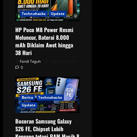
Technohacks
Update
HP Poco M8 Power Resmi
Meluncur, Baterai 8.000
mAh Diklaim Awet hingga
38 Hari
Fandi Teguh
August 5, 2026
0
Berita
Technohacks
Update
Bocoran Samsung Galaxy
S26 FE, Chipset Lebih
Kencang tetapi RAM Masih 8