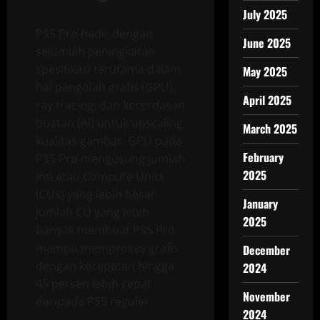
July 2025
PS5 Pro hadir dengan
June 2025
sejumlah peningkatan
spesifikasi terutama dalam
May 2025
hal pengolah grafis (GPU),
April 2025
ray tracing, dan kecerdasan
buatan (AI) untuk upscaling
March 2025
kualitas gambar. GPU pada
February
PS5 Pro mengusung jumlah
2025
inti atau Compute Units
(CUs) yang lebih besar.
January
Jumlah CU yang lebih
2025
banyak membuat PS5 Pro
mampu memproses grafis
December
dengan kecepatan hingga
2024
45 persen lebih cepat
November
daripada PS5 reguler.
2024