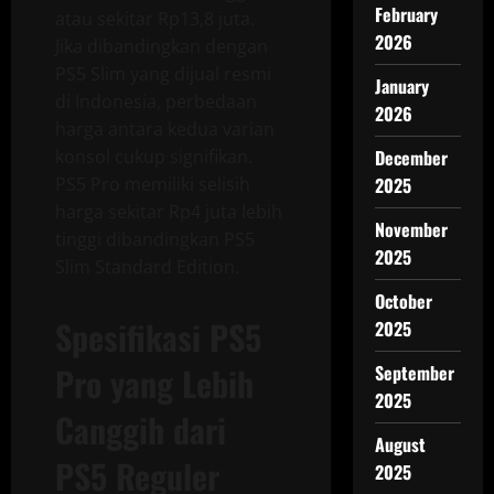
February
atau sekitar Rp13,8 juta.
2026
Jika dibandingkan dengan
PS5 Slim yang dijual resmi
January
di Indonesia, perbedaan
2026
harga antara kedua varian
December
konsol cukup signifikan.
2025
PS5 Pro memiliki selisih
harga sekitar Rp4 juta lebih
November
tinggi dibandingkan PS5
2025
Slim Standard Edition.
October
Spesifikasi PS5
2025
Pro yang Lebih
September
2025
Canggih dari
August
PS5 Reguler
2025