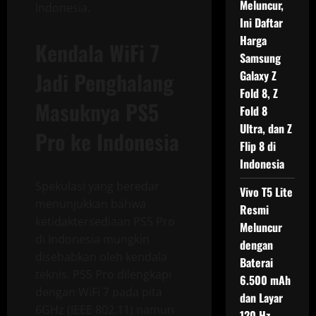
Meluncur,
Indonesia.
Ini Daftar
Harga
Kendala WiFi 7
Samsung
Jadi Penghalang
Galaxy Z
Fold 8, Z
Masuknya PS5
Fold 8
Ultra, dan Z
Pro ke Indonesia
Flip 8 di
Indonesia
Spekulasi yang beredar
Vivo T5 Lite
menunjukkan bahwa
Resmi
ketidaktersediaan PS5 Pro
Meluncur
di Indonesia mungkin
dengan
disebabkan oleh kendala
Baterai
teknis. PS5 Pro dilengkapi
6.500 mAh
dengan WiFi 7 pada pita
dan Layar
6GHz (IEEE 802.11) namun
120 Hz