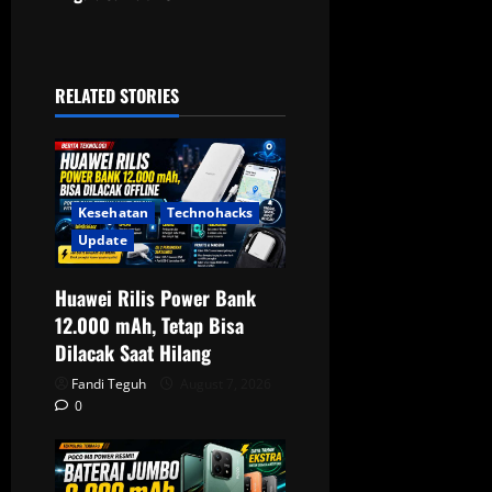
a
v
i
RELATED STORIES
g
a
Kesehatan
Technohacks
t
Update
i
Huawei Rilis Power Bank
o
12.000 mAh, Tetap Bisa
Dilacak Saat Hilang
n
Fandi Teguh
August 7, 2026
0