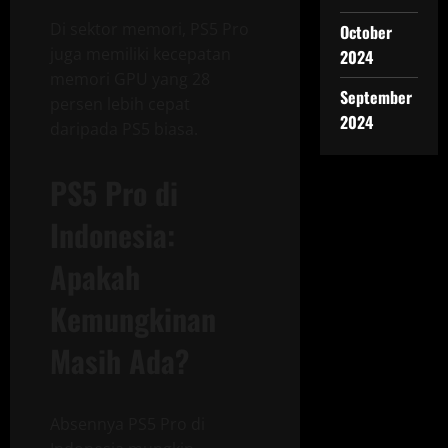
Di sektor memori, PS5 Pro
October
juga memiliki kecepatan
2024
memori GPU yang 28
September
persen lebih cepat
2024
daripada PS5 biasa.
PS5 Pro di
Indonesia:
Apakah
Kemungkinan
Masih Ada?
Absennya PS5 Pro di