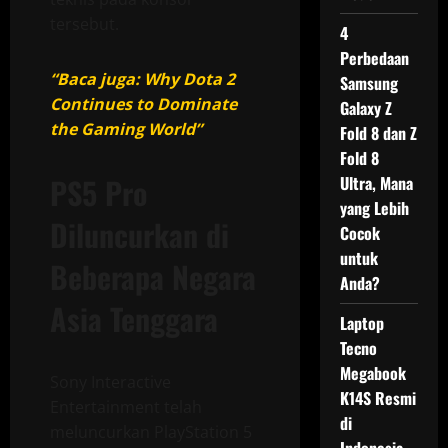
tersebut.
4
Perbedaan
“Baca juga: Why Dota 2
Samsung
Continues to Dominate
Galaxy Z
the Gaming World”
Fold 8 dan Z
Fold 8
PS5 Pro
Ultra, Mana
yang Lebih
Diluncurkan di
Cocok
untuk
Beberapa Negara
Anda?
Asia Tenggara
Laptop
Tecno
Megabook
Sony Interactive
K14S Resmi
Entertainment telah
di
meluncurkan PlayStation 5