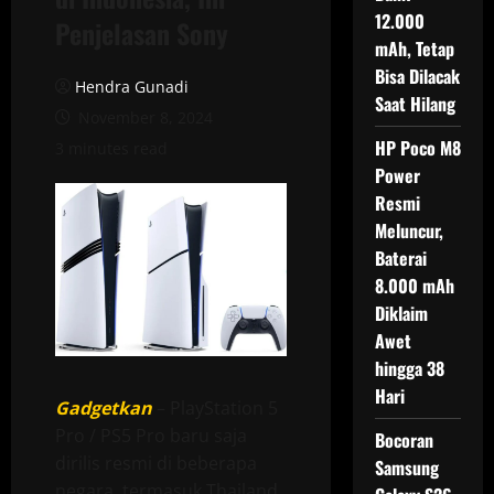
12.000
Penjelasan Sony
mAh, Tetap
Bisa Dilacak
Hendra Gunadi
Saat Hilang
November 8, 2024
HP Poco M8
3 minutes read
Power
Resmi
Meluncur,
Baterai
8.000 mAh
Diklaim
Awet
hingga 38
Hari
Gadgetkan
– PlayStation 5
Pro / PS5 Pro baru saja
Bocoran
dirilis resmi di beberapa
Samsung
negara, termasuk Thailand,