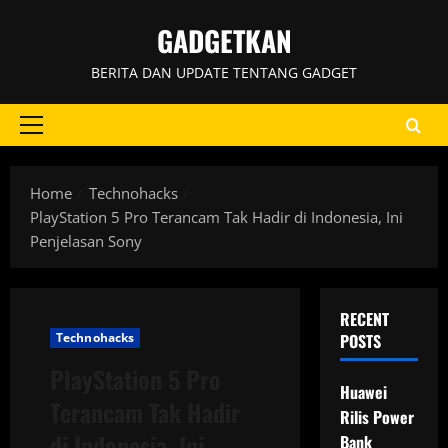
Skip
GADGETKAN
to
content
BERITA DAN UPDATE TENTANG GADGET
Primary
Menu
Home
Technohacks
PlayStation 5 Pro Terancam Tak Hadir di Indonesia, Ini
Penjelasan Sony
RECENT
Technohacks
POSTS
PlayStation 5 Pro
Huawei
Terancam Tak Hadir
Rilis Power
di Indonesia, Ini
Bank