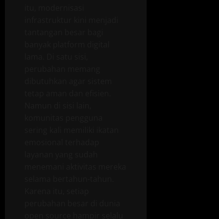
itu, modernisasi
infrastruktur kini menjadi
tantangan besar bagi
banyak platform digital
lama. Di satu sisi,
perubahan memang
dibutuhkan agar sistem
tetap aman dan efisien.
Namun di sisi lain,
komunitas pengguna
sering kali memiliki ikatan
emosional terhadap
layanan yang sudah
menemani aktivitas mereka
selama bertahun-tahun.
Karena itu, setiap
perubahan besar di dunia
open source hampir selalu