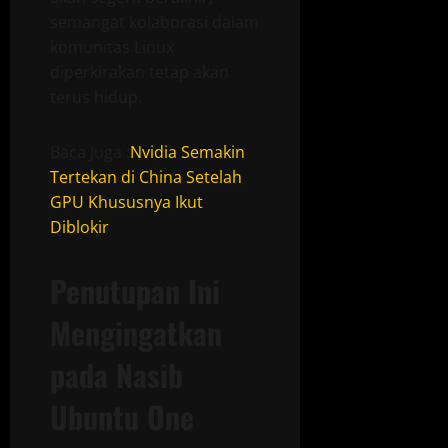
semangat kolaborasi dalam
komunitas Linux
diperkirakan tetap akan
terus hidup.
Baca Juga :
Nvidia Semakin
Tertekan di China Setelah
GPU Khususnya Ikut
Diblokir
Penutupan Ini
Mengingatkan
pada Nasib
Ubuntu One