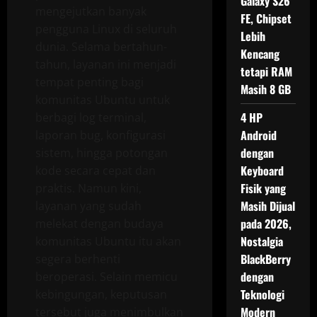
Galaxy S26
mengejutkan banyak
FE, Chipset
pengguna Linux di seluruh
Lebih
dunia. Selama bertahun-
Kencang
tahun, layanan ini menjadi
tetapi RAM
tempat penting bagi
Masih 8 GB
komunitas Ubuntu untuk
4 HP
berbagi log terminal,
Android
laporan bug, konfigurasi
dengan
sistem, hingga potongan
Keyboard
kode secara cepat dan
Fisik yang
praktis. Namun kini,
Masih Dijual
layanan yang sudah
pada 2026,
melekat dengan budaya
Nostalgia
komunitas Ubuntu itu akan
BlackBerry
segera berhenti
dengan
beroperasi. Selain memicu
Teknologi
kebingungan, keputusan
Modern
tersebut juga menimbulkan