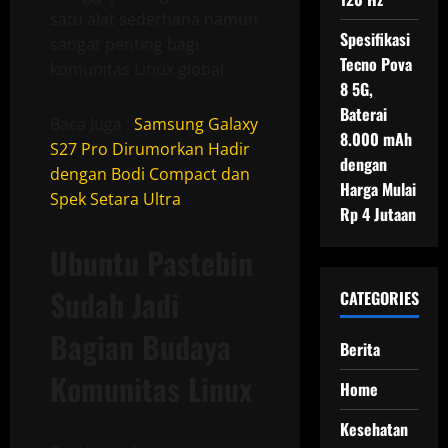
satu alat sederhana namun
Spesifikasi
sangat penting bagi
Tecno Pova
komunitas Linux global.
8 5G,
Baterai
Baca Juga :
Samsung Galaxy
8.000 mAh
S27 Pro Dirumorkan Hadir
dengan
dengan Bodi Compact dan
Harga Mulai
Spek Setara Ultra
Rp 4 Jutaan
Ubuntu Pastebin
Sudah Jadi
CATEGORIES
Bagian Budaya
Berita
Komunitas Linux
Home
Kesehatan