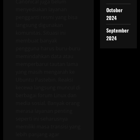
Canonical juga belum
menyediakan layanan
October
pengganti resmi yang bisa
2024
langsung digunakan
September
komunitas. Situasi ini
2024
membuat banyak
pengguna harus buru-buru
memindahkan data atau
memperbarui tautan lama
yang masih mengarah ke
Ubuntu Pastebin. Reaksi
kecewa langsung muncul di
berbagai forum Linux dan
media sosial. Banyak orang
merasa layanan penting
seperti ini seharusnya
memiliki masa transisi yang
lebih panjang agar