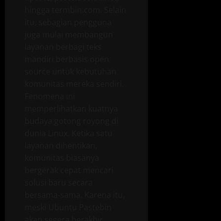
hingga termbin.com. Selain
itu, sebagian pengguna
juga mulai membangun
layanan berbagi teks
mandiri berbasis open
source untuk kebutuhan
komunitas mereka sendiri.
Fenomena ini
memperlihatkan kuatnya
budaya gotong royong di
dunia Linux. Ketika satu
layanan dihentikan,
komunitas biasanya
bergerak cepat mencari
solusi baru secara
bersama-sama. Karena itu,
meski Ubuntu Pastebin
akan segera berakhir,