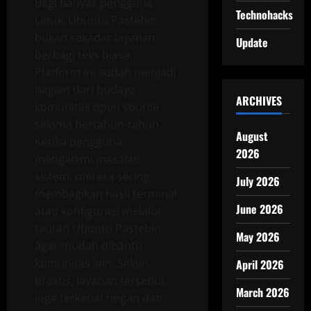
Bagi banyak pengguna
Technohacks
Linux, Ubuntu Pastebin
bukan sekadar layanan
Update
berbagi teks biasa.
Platform ini sudah menjadi
bagian dari budaya
ARCHIVES
komunitas open source
selama bertahun-tahun.
August
Ketika pengguna
2026
mengalami masalah
sistem, mereka sering
July 2026
membagikan hasil terminal
June 2026
atau konfigurasi melalui
tautan Ubuntu Pastebin
May 2026
agar mudah dibantu
komunitas lain. Selain
April 2026
praktis, layanan tersebut
March 2026
juga terkenal ringan dan