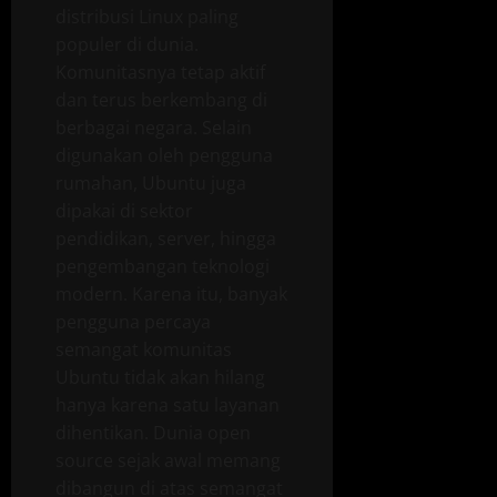
distribusi Linux paling
populer di dunia.
Komunitasnya tetap aktif
dan terus berkembang di
berbagai negara. Selain
digunakan oleh pengguna
rumahan, Ubuntu juga
dipakai di sektor
pendidikan, server, hingga
pengembangan teknologi
modern. Karena itu, banyak
pengguna percaya
semangat komunitas
Ubuntu tidak akan hilang
hanya karena satu layanan
dihentikan. Dunia open
source sejak awal memang
dibangun di atas semangat