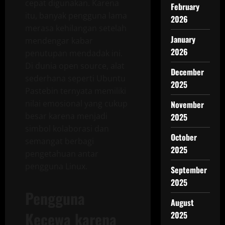
cepat digunakan. Karena
February
itu, banyak pengguna lama
2026
merasa kehilangan setelah
January
mendengar kabar
2026
penutupan mendadak ini.
Di dunia open source, alat
December
sederhana seperti Ubuntu
2025
Pastebin ternyata memiliki
nilai emosional yang cukup
November
besar karena menjadi
2025
simbol kolaborasi dan
October
semangat berbagi
2025
pengetahuan antar
pengguna Linux.
September
2025
Pengguna
August
Kecewa karena
2025