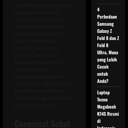
rasa kehilangan di kalangan
4
pengguna lama yang
Perbedaan
terbiasa mengandalkan
Samsung
Ubuntu Pastebin dalam
Galaxy Z
aktivitas sehari-hari. Di
Fold 8 dan Z
tengah modernisasi
Fold 8
teknologi yang terus
Ultra, Mana
berjalan, penutupan
yang Lebih
layanan lama seperti ini
Cocok
memperlihatkan
untuk
bagaimana perubahan
Anda?
infrastruktur digital sering
kali membawa dampak
Laptop
emosional bagi komunitas
Tecno
pengguna setianya.
Megabook
K14S Resmi
Canonical Sebut
di