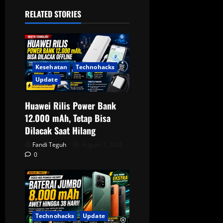
v
RELATED STORIES
i
g
a
Kesehatan
Technohacks
Update
t
Huawei Rilis Power Bank
i
12.000 mAh, Tetap Bisa
o
Dilacak Saat Hilang
Fandi Teguh
August 7, 2026
n
0
Technohacks
Update