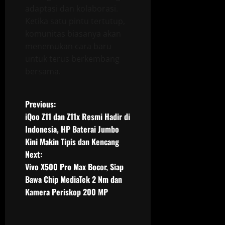
adaptasi dan kolaborasi.
Ketika satu pintu tertutup,
komunitas biasanya akan
menemukan cara baru
untuk terus berkembang
bersama.
P
Previous:
iQoo Z11 dan Z11x Resmi Hadir di
o
Indonesia, HP Baterai Jumbo
Kini Makin Tipis dan Kencang
s
Next:
t
Vivo X500 Pro Max Bocor, Siap
Bawa Chip MediaTek 2 Nm dan
n
Kamera Periskop 200 MP
a