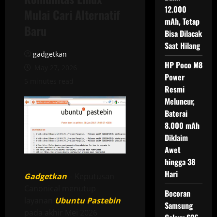
12.000
Mulai Cari Alternatif
mAh, Tetap
Baru
Bisa Dilacak
Saat Hilang
gadgetkan
HP Poco M8
May 27, 2026
Power
5 minutes read
Resmi
Meluncur,
Baterai
8.000 mAh
Diklaim
Awet
hingga 38
Hari
Gadgetkan
– Keputusan
Canonical menutup
Bocoran
layanan
Ubuntu Pastebin
Samsung
pada akhir Mei 2026