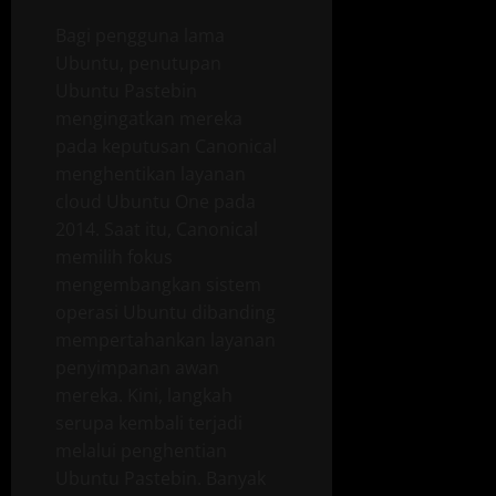
Bagi pengguna lama
Ubuntu, penutupan
Ubuntu Pastebin
mengingatkan mereka
pada keputusan Canonical
menghentikan layanan
cloud Ubuntu One pada
2014. Saat itu, Canonical
memilih fokus
mengembangkan sistem
operasi Ubuntu dibanding
mempertahankan layanan
penyimpanan awan
mereka. Kini, langkah
serupa kembali terjadi
melalui penghentian
Ubuntu Pastebin. Banyak