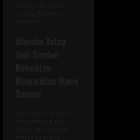
memunculkan diskusi
panjang di kalangan
komunitas.
Ubuntu Tetap
Jadi Simbol
Kekuatan
Komunitas Open
Source
Meski Ubuntu Pastebin
akan segera ditutup,
Ubuntu sendiri masih
menjadi salah satu