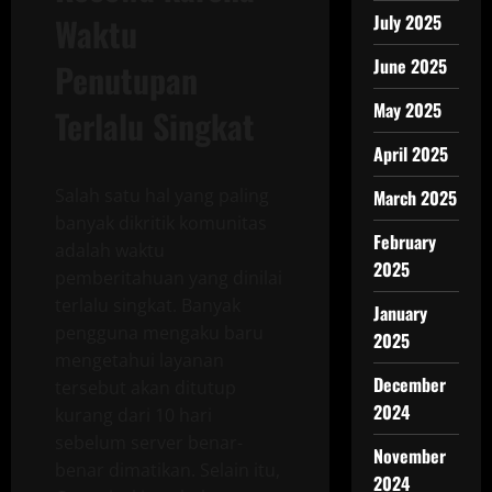
Waktu
July 2025
June 2025
Penutupan
May 2025
Terlalu Singkat
April 2025
Salah satu hal yang paling
March 2025
banyak dikritik komunitas
February
adalah waktu
2025
pemberitahuan yang dinilai
terlalu singkat. Banyak
January
pengguna mengaku baru
2025
mengetahui layanan
December
tersebut akan ditutup
2024
kurang dari 10 hari
sebelum server benar-
November
benar dimatikan. Selain itu,
2024