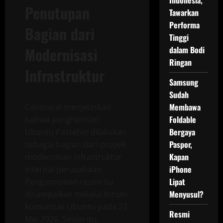
Indonesia,
Penutupan
Tawarkan
Performa
Bagian dari
Tinggi
Modernisasi
dalam Bodi
Ringan
Infrastruktur
Samsung
Sudah
Membawa
Canonical menjelaskan
Foldable
bahwa penghentian
Bergaya
Ubuntu Pastebin dilakukan
Paspor,
sebagai bagian dari proyek
Kapan
modernisasi infrastruktur
iPhone
internal perusahaan.
Lipat
Pengumuman resmi itu
Menyusul?
disampaikan melalui forum
komunitas Ubuntu pada 22
Resmi
Mei 2026. Selain itu,