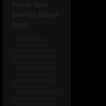
Source Terus
Berubah dengan
Cepat
Penutupan Ubuntu
Pastebin juga menjadi
gambaran bahwa dunia
open source terus berubah
sangat cepat mengikuti
perkembangan teknologi
modern. Layanan yang
dulu dianggap penting bisa
saja hilang ketika
kebutuhan pengguna mulai
berubah atau perusahaan
memilih arah baru. Selain