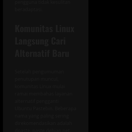
pengguna tidak kesulitan
beradaptasi.
Komunitas Linux
Langsung Cari
Alternatif Baru
Setelah pengumuman
penutupan muncul,
komunitas Linux mulai
ramai membahas layanan
alternatif pengganti
Ubuntu Pastebin. Beberapa
nama yang paling sering
direkomendasikan adalah
dpaste, paste.debian.net,