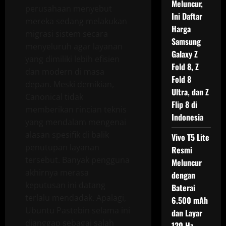
Meluncur,
perusahaan menyebut
Ini Daftar
mereka sedang melakukan
Harga
migrasi sistem secara
Samsung
menyeluruh agar layanan
Galaxy Z
yang dimiliki lebih efisien
Fold 8, Z
dan modern di masa
Fold 8
depan. Meski demikian,
Ultra, dan Z
Canonical tidak
Flip 8 di
memberikan rincian teknis
Indonesia
yang mendalam mengenai
alasan spesifik di balik
Vivo T5 Lite
penutupan layanan
Resmi
tersebut. Banyak pengguna
Meluncur
akhirnya merasa
dengan
keputusan ini datang
Baterai
terlalu mendadak. Apalagi,
6.500 mAh
Ubuntu Pastebin selama ini
dan Layar
dianggap sebagai salah
120 Hz