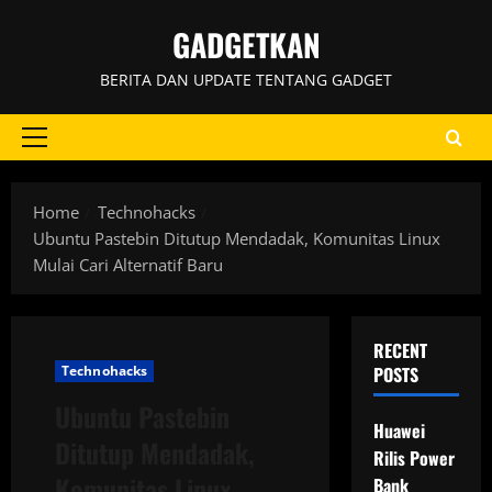
Skip
GADGETKAN
to
content
BERITA DAN UPDATE TENTANG GADGET
Primary
Menu
Home
Technohacks
Ubuntu Pastebin Ditutup Mendadak, Komunitas Linux
Mulai Cari Alternatif Baru
RECENT
Technohacks
POSTS
Ubuntu Pastebin
Huawei
Ditutup Mendadak,
Rilis Power
Komunitas Linux
Bank