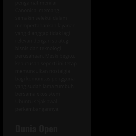
pengamat menilai
Canonical memang
semakin selektif dalam
mempertahankan layanan
yang dianggap tidak lagi
relevan dengan strategi
bisnis dan teknologi
perusahaan. Meski begitu,
keputusan seperti ini tetap
memunculkan nostalgia
bagi komunitas pengguna
yang sudah lama tumbuh
bersama ekosistem
Ubuntu sejak awal
perkembangannya.
Dunia Open