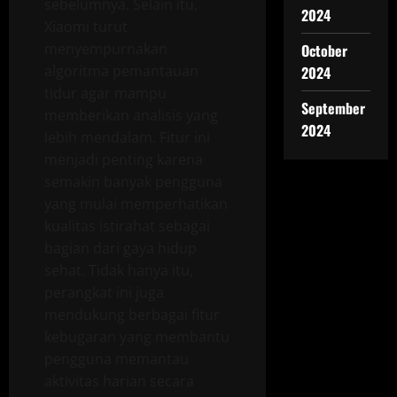
sebelumnya. Selain itu,
2024
Xiaomi turut
menyempurnakan
October
algoritma pemantauan
2024
tidur agar mampu
September
memberikan analisis yang
2024
lebih mendalam. Fitur ini
menjadi penting karena
semakin banyak pengguna
yang mulai memperhatikan
kualitas istirahat sebagai
bagian dari gaya hidup
sehat. Tidak hanya itu,
perangkat ini juga
mendukung berbagai fitur
kebugaran yang membantu
pengguna memantau
aktivitas harian secara