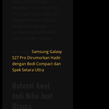
lebih efektif. Dengan
demikian, Smart Band 10
Pro tidak hanya berfungsi
sebagai aksesori digital,
tetapi juga sebagai
pendamping kesehatan
yang semakin cerdas.
Baca Juga :
Samsung Galaxy
S27 Pro Dirumorkan Hadir
dengan Bodi Compact dan
Spek Setara Ultra
Baterai Awet
Jadi Nilai Jual
Utama