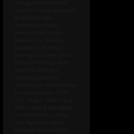
menggunakan material
stainless steel pada bagian
bingkai sehingga
memberikan kesan
premium dan elegan.
Menariknya, meskipun
kapasitas baterainya
meningkat, Xiaomi justru
berhasil membuat bodi
Watch S5 lebih tipis
dibanding generasi
sebelumnya. Ketebalannya
kini hanya sekitar 10,99
mm. Dengan desain yang
lebih ramping, perangkat
ini terasa lebih nyaman
saat digunakan dalam
berbagai aktivitas. Oleh