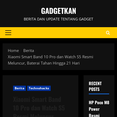
Skip
GADGETKAN
to
content
BERITA DAN UPDATE TENTANG GADGET
Primary
Menu
Home
Berita
Xiaomi Smart Band 10 Pro dan Watch S5 Resmi
Meluncur, Baterai Tahan Hingga 21 Hari
RECENT
Berita
Technohacks
POSTS
Xiaomi Smart Band
HP Poco M8
10 Pro dan Watch S5
Power
Resmi Meluncur,
Resmi