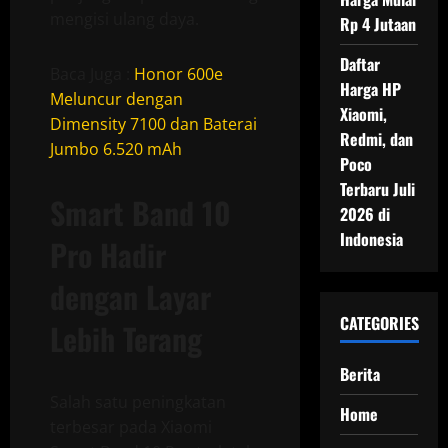
mengisi ulang daya.
Rp 4 Jutaan
Daftar
Baca Juga :
Honor 600e
Harga HP
Meluncur dengan
Xiaomi,
Dimensity 7100 dan Baterai
Redmi, dan
Jumbo 6.520 mAh
Poco
Terbaru Juli
Smart Band 10
2026 di
Indonesia
Pro Hadir
dengan Layar
CATEGORIES
Lebih Terang
Berita
Salah satu peningkatan
Home
terbesar pada Xiaomi