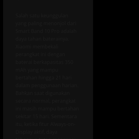
Salah satu keunggulan
yang paling menonjol dari
Smart Band 10 Pro adalah
daya tahan baterainya.
Xiaomi membekali
perangkat ini dengan
baterai berkapasitas 350
mAh yang mampu
bertahan hingga 21 hari
dalam penggunaan harian.
Bahkan saat digunakan
secara normal, perangkat
ini masih mampu bertahan
sekitar 15 hari. Sementara
itu, ketika fitur Always-on-
Display aktif, daya