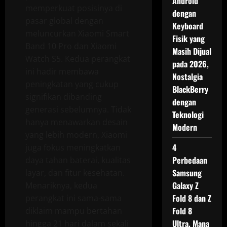
Android
memperkuat posisinya di
dengan
pasar global dengan
Keyboard
meluncurkan Xiaomi Smart
Fisik yang
Band 10 Pro dan Xiaomi
Masih Dijual
Watch S5. Kedua perangkat
pada 2026,
ini hadir membawa
Nostalgia
peningkatan yang cukup
BlackBerry
signifikan dibanding
dengan
generasi sebelumnya. Tidak
Teknologi
hanya menawarkan desain
Modern
yang lebih modern, Xiaomi
4
juga fokus meningkatkan
Perbedaan
daya tahan baterai, kualitas
Samsung
layar, dan fitur kesehatan.
Galaxy Z
Menariknya, kedua
Fold 8 dan Z
perangkat ini sama-sama
Fold 8
diklaim mampu bertahan
Ultra, Mana
hingga 21 hari dalam sekali