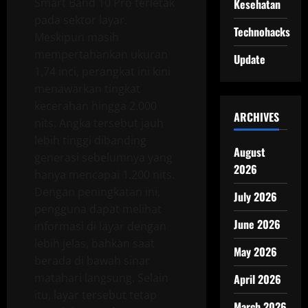
Smart Band 10 Pro terletak
Kesehatan
pada sektor layar.
Technohacks
Meskipun masih
mempertahankan ukuran
Update
1,74 inci, perangkat ini kini
menawarkan tingkat
kecerahan hingga 2.000
ARCHIVES
nits. Angka tersebut jauh
lebih tinggi dibanding
August
generasi sebelumnya yang
2026
hanya mencapai 1.200 nits.
Dengan peningkatan ini,
July 2026
pengguna dapat melihat
June 2026
informasi di layar dengan
lebih jelas, bahkan saat
May 2026
berada di bawah sinar
matahari langsung. Selain
April 2026
itu, layar tersebut tetap
March 2026