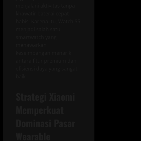
menjalani aktivitas tanpa
khawatir baterai cepat
habis. Karena itu, Watch S5
menjadi salah satu
smartwatch yang
menawarkan
keseimbangan menarik
antara fitur premium dan
efisiensi daya yang sangat
baik.
Strategi Xiaomi
Memperkuat
Dominasi Pasar
Wearable