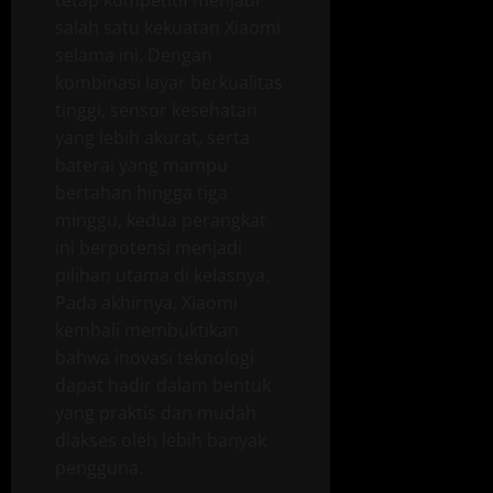
salah satu kekuatan Xiaomi
selama ini. Dengan
kombinasi layar berkualitas
tinggi, sensor kesehatan
yang lebih akurat, serta
baterai yang mampu
bertahan hingga tiga
minggu, kedua perangkat
ini berpotensi menjadi
pilihan utama di kelasnya.
Pada akhirnya, Xiaomi
kembali membuktikan
bahwa inovasi teknologi
dapat hadir dalam bentuk
yang praktis dan mudah
diakses oleh lebih banyak
pengguna.