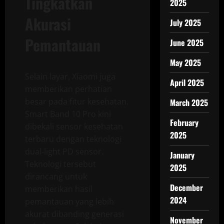
Tingkatkan
2025
Akurasi
July 2025
Pemantauan
June 2025
May 2025
Selain layar, Xiaomi juga
April 2025
memberikan perhatian
besar pada fitur kesehatan.
March 2025
Smart Band 10 Pro kini
February
dibekali sensor kesehatan
2025
terbaru dengan teknologi
dual-light PD sensor.
January
Teknologi tersebut
2025
dirancang untuk
December
memberikan hasil
2024
pemantauan yang lebih
akurat dibanding generasi
November