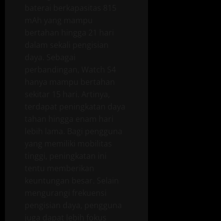
baterai berkapasitas 815
mAh yang mampu
bertahan hingga 21 hari
dalam sekali pengisian
daya. Sebagai
perbandingan, Watch S4
hanya mampu bertahan
sekitar 15 hari. Artinya,
terdapat peningkatan daya
tahan hingga enam hari
lebih lama. Bagi pengguna
yang memiliki mobilitas
tinggi, peningkatan ini
tentu memberikan
keuntungan besar. Selain
mengurangi frekuensi
pengisian daya, pengguna
juga dapat lebih fokus