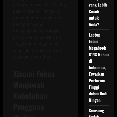
yang Lebih
pengisian daya. Karena itu,
Cocok
peluncuran ini langsung
untuk
mendapat perhatian dari
Anda?
pengguna yang
menginginkan perangkat
Laptop
pintar dengan performa
Tecno
tinggi dan penggunaan
Megabook
yang lebih praktis dalam
K14S Resmi
aktivitas sehari-hari.
di
Indonesia,
Xiaomi Fokus
Tawarkan
Performa
Menjawab
Tinggi
Kebutuhan
dalam Bodi
Ringan
Pengguna
Samsung