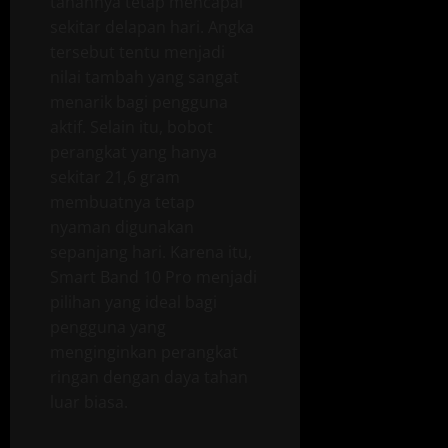
tahannya tetap mencapai
sekitar delapan hari. Angka
tersebut tentu menjadi
nilai tambah yang sangat
menarik bagi pengguna
aktif. Selain itu, bobot
perangkat yang hanya
sekitar 21,6 gram
membuatnya tetap
nyaman digunakan
sepanjang hari. Karena itu,
Smart Band 10 Pro menjadi
pilihan yang ideal bagi
pengguna yang
menginginkan perangkat
ringan dengan daya tahan
luar biasa.