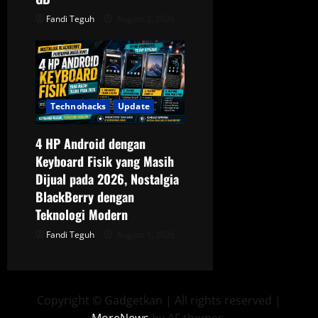
Fandi Teguh
August 3, 2026
Technohacks
Update
4 HP Android dengan
Keyboard Fisik yang Masih
Dijual pada 2026, Nostalgia
BlackBerry dengan
Teknologi Modern
Fandi Teguh
August 1, 2026
Copyright © Gadgetkan | All rights reserved
|
MoreNews
by AF themes.