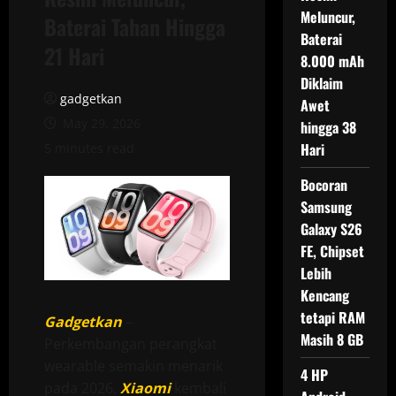
Meluncur,
Baterai Tahan Hingga
Baterai
21 Hari
8.000 mAh
Diklaim
gadgetkan
Awet
May 29, 2026
hingga 38
Hari
5 minutes read
Bocoran
Samsung
Galaxy S26
FE, Chipset
Lebih
Kencang
tetapi RAM
Gadgetkan
–
Masih 8 GB
Perkembangan perangkat
wearable semakin menarik
4 HP
pada 2026.
Xiaomi
kembali