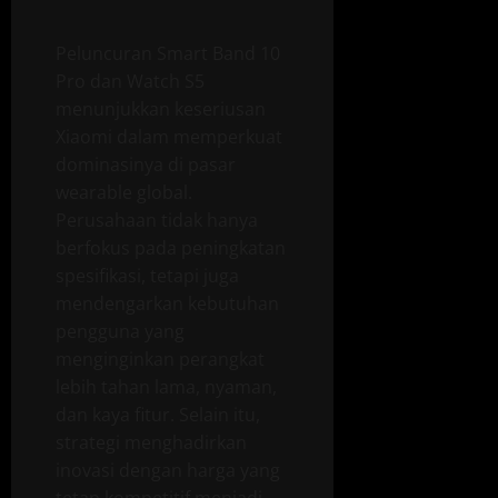
Peluncuran Smart Band 10
Pro dan Watch S5
menunjukkan keseriusan
Xiaomi dalam memperkuat
dominasinya di pasar
wearable global.
Perusahaan tidak hanya
berfokus pada peningkatan
spesifikasi, tetapi juga
mendengarkan kebutuhan
pengguna yang
menginginkan perangkat
lebih tahan lama, nyaman,
dan kaya fitur. Selain itu,
strategi menghadirkan
inovasi dengan harga yang
tetap kompetitif menjadi