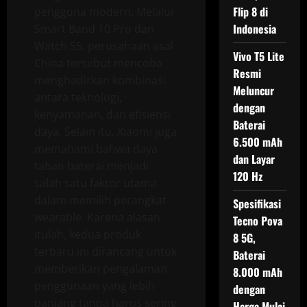
Flip 8 di
pengguna modern. Melalui
Indonesia
Smart Band 10 Pro dan
Watch S5, perusahaan asal
Vivo T5 Lite
China tersebut mencoba
Resmi
menghadirkan kombinasi
Meluncur
antara teknologi,
dengan
kenyamanan, dan efisiensi
Baterai
daya. Selain itu, Xiaomi juga
6.500 mAh
memahami bahwa daya
dan Layar
tahan baterai menjadi
120 Hz
salah satu faktor utama
dalam memilih perangkat
Spesifikasi
wearable. Karena alasan
Tecno Pova
itulah, kedua produk
8 5G,
terbaru ini dirancang untuk
Baterai
memberikan pengalaman
8.000 mAh
penggunaan yang lebih
dengan
panjang tanpa harus sering
Harga Mulai