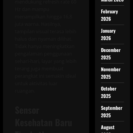
mendukung refresh rate 60
Hz dan mampu
February
menampilkan hingga 16,8
2026
juta warna. Hasilnya,
January
tampilan visual terasa lebih
2026
halus dan nyaman dilihat.
Tidak hanya meningkatkan
December
pengalaman penggunaan
2025
sehari-hari, layar yang lebih
terang juga membuat
November
perangkat ini semakin ideal
2025
untuk aktivitas luar
October
ruangan.
2025
Sensor
September
2025
Kesehatan Baru
August