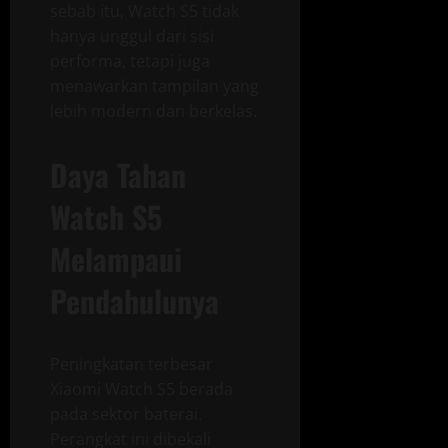
sebab itu, Watch S5 tidak
hanya unggul dari sisi
performa, tetapi juga
menawarkan tampilan yang
lebih modern dan berkelas.
Daya Tahan
Watch S5
Melampaui
Pendahulunya
Peningkatan terbesar
Xiaomi Watch S5 berada
pada sektor baterai.
Perangkat ini dibekali