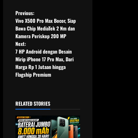
P
Previous:
Vivo X500 Pro Max Bocor, Siap
o
Bawa Chip MediaTek 2 Nm dan
Kamera Periskop 200 MP
s
Next:
t
7 HP Android dengan Desain
Mirip iPhone 17 Pro Max, Dari
n
Harga Rp 1 Jutaan hingga
Flagship Premium
a
v
i
RELATED STORIES
g
a