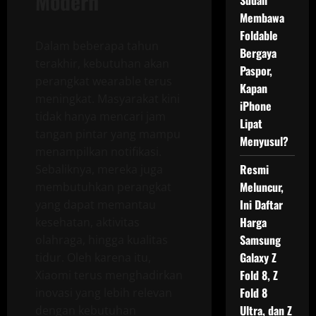
Modern
Sudah
Membawa
Foldable
Dalam beberapa tahun
Bergaya
terakhir, kebutuhan akan
Paspor,
perangkat wearable terus
Kapan
meningkat. Masyarakat kini
iPhone
tidak hanya mencari jam
Lipat
tangan pintar yang mampu
Menyusul?
menampilkan notifikasi.
Resmi
Sebaliknya, mereka juga
Meluncur,
membutuhkan perangkat
Ini Daftar
yang dapat memantau
Harga
kesehatan, aktivitas
Samsung
olahraga, hingga kualitas
Galaxy Z
tidur. Oleh karena itu,
Fold 8, Z
Xiaomi terus menghadirkan
Fold 8
inovasi yang lebih relevan
Ultra, dan Z
dengan kebutuhan