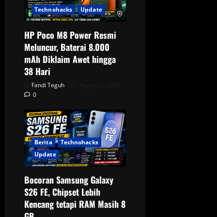
t
Technohacks
Update
i
HP Poco M8 Power Resmi
o
Meluncur, Baterai 8.000
mAh Diklaim Awet hingga
n
38 Hari
Fandi Teguh
August 5, 2026
0
Berita
Technohacks
Update
Bocoran Samsung Galaxy
S26 FE, Chipset Lebih
Kencang tetapi RAM Masih 8
GB