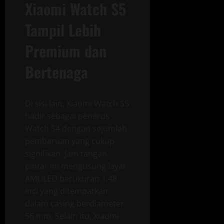
Xiaomi Watch S5
Tampil Lebih
Premium dan
Bertenaga
Di sisi lain, Xiaomi Watch S5
hadir sebagai penerus
Watch S4 dengan sejumlah
pembaruan yang cukup
signifikan. Jam tangan
pintar ini mengusung layar
AMOLED berukuran 1,48
inci yang ditempatkan
dalam casing berdiameter
56 mm. Selain itu, Xiaomi