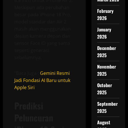
6,5 inch untuk iPhone Air 2.
Meskipun ada perubahan
February
besar pada iPhone 18 Pro,
2026
model standar dan Air 2
masih akan menggunakan
January
desain kamera depan dan
2026
sensor Face ID yang sama
December
seperti generasi
2025
sebelumnya.
November
“Baca Juga :
Gemini Resmi
2025
Jadi Fondasi AI Baru untuk
October
Apple Siri
“
2025
Prediksi
September
2025
Peluncuran
August