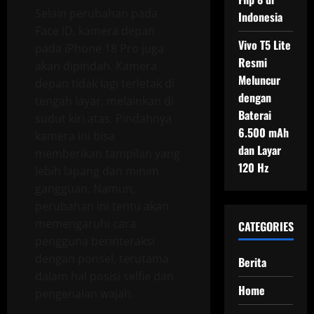
Selain perubahan pada
Indonesia
Face ID, kamera depan
Vivo T5 Lite
pada iPhone 18 Pro juga
Resmi
akan dipindah. Kamera
Meluncur
depan tidak lagi terletak di
dengan
tengah layar, melainkan di
Baterai
sudut kiri atas. Pindahnya
6.500 mAh
kamera ini bisa
dan Layar
memberikan tampilan yang
120 Hz
lebih lapang dan minim
gangguan. Namun,
perubahan ini tentu akan
memengaruhi cara
CATEGORIES
pengguna berinteraksi
dengan ponsel, terutama
Berita
dalam hal posisi selfie dan
Home
pengenalan wajah.