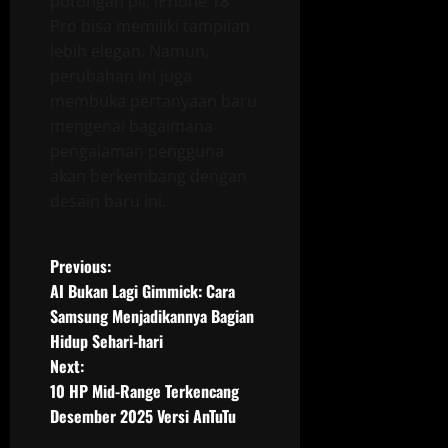
potongan pil, iPhone 18
Pro bisa memiliki tampilan
lebih elegan. Namun,
perubahan ini juga
membuka pertanyaan baru
mengenai bagaimana
pengalaman pengguna
akan berkembang dengan
desain baru ini.
P
Previous:
AI Bukan Lagi Gimmick: Cara
o
Samsung Menjadikannya Bagian
Hidup Sehari-hari
s
Next:
t
10 HP Mid-Range Terkencang
Desember 2025 Versi AnTuTu
n