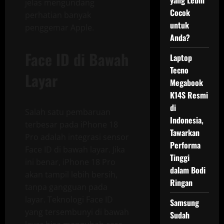
yang Lebih
jelas mengundang
Cocok
perhatian banyak
untuk
penggemar Apple.
Anda?
Face ID di Bawah
Laptop
Tecno
Layar
Megabook
K14S Resmi
di
Salah satu pembaruan
Indonesia,
terbesar pada iPhone 18
Tawarkan
Pro adalah integrasi sensor
Performa
Face ID di bawah layar. Jika
Tinggi
ini benar, iPhone 18 Pro
dalam Bodi
akan tampil lebih bersih,
Ringan
tanpa gangguan pada
layar. Teknologi Face ID
Samsung
yang tersembunyi di bawah
Sudah