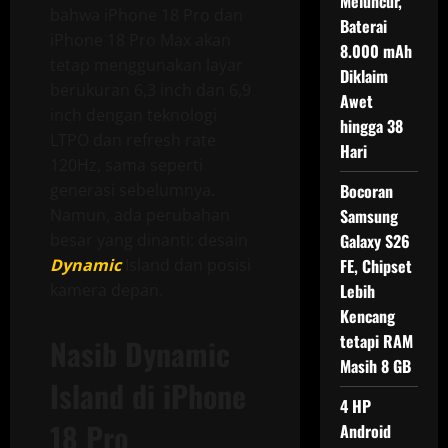
Meluncur,
bahwa iPhone 18 Pro dan
Baterai
iPhone 18 Pro Max akan
8.000 mAh
tetap menggunakan layar
Diklaim
berukuran 6,3 inch dan 6,9
Awet
inch dengan teknologi
hingga 38
LTPO dan refresh rate
Hari
120Hz, sama seperti
generasi sebelumnya.
Bocoran
Namun, ada perubahan
Samsung
besar yang dinanti: desain
Galaxy S26
Dynamic
Island dan posisi
FE, Chipset
kamera depan.
Lebih
Kencang
tetapi RAM
Nasib Dynamic
Masih 8 GB
Island di iPhone
4 HP
18 Pro
Android