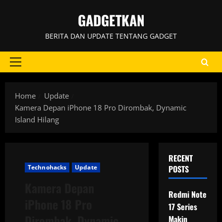
Skip
GADGETKAN
to
content
BERITA DAN UPDATE TENTANG GADGET
Primary
Menu
Home
Update
Kamera Depan iPhone 18 Pro Dirombak, Dynamic
Island Hilang
RECENT
Technohacks
Update
POSTS
Kamera Depan
Redmi Note
iPhone 18 Pro
17 Series
Dirombak, Dynamic
Makin