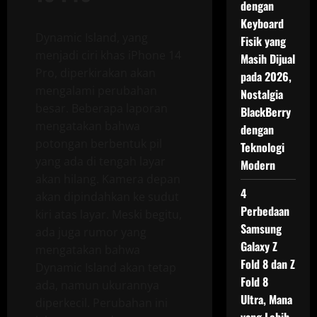
dengan
Keyboard
Dynamic Island, yang
Fisik yang
menjadi ciri khas iPhone 14
Masih Dijual
Pro, diperkirakan akan
pada 2026,
mengalami perubahan
Nostalgia
besar. Beberapa laporan
BlackBerry
mengatakan bahwa
dengan
potongan berbentuk pil
Teknologi
yang ada di tengah layar
Modern
akan hilang. Kamera depan
4
akan dipindahkan ke sudut
Perbedaan
kiri atas layar. Meski begitu,
Samsung
ada juga rumor yang
Galaxy Z
mengatakan bahwa
Fold 8 dan Z
Dynamic Island akan tetap
Fold 8
ada, namun ukurannya
Ultra, Mana
diperkecil. Perubahan ini