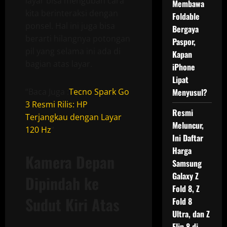
layar bisa mengubah cara
Membawa
kita berinteraksi dengan
Foldable
ponsel. Hal ini juga bisa
Bergaya
berarti hilangnya potongan
Paspor,
pil yang selama ini ada di
Kapan
bagian atas layar.
iPhone
Lipat
“Baca Juga :
Tecno Spark Go
Menyusul?
3 Resmi Rilis: HP
Resmi
Terjangkau dengan Layar
Meluncur,
120 Hz
“
Ini Daftar
Harga
Kamera Depan
Samsung
Galaxy Z
Dipindah ke
Fold 8, Z
Sudut Kiri Atas
Fold 8
Ultra, dan Z
Flip 8 di