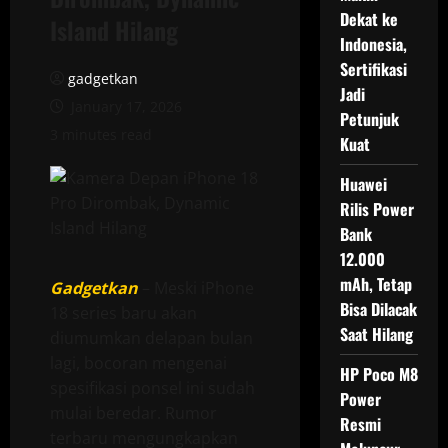
Dekat ke
Island Hilang
Indonesia,
Sertifikasi
gadgetkan
Jadi
January 17, 2026
Petunjuk
3 minutes read
Kuat
Huawei
Rilis Power
Bank
12.000
mAh, Tetap
Gadgetkan
– Meski iPhone
Bisa Dilacak
18 series baru akan
Saat Hilang
diumumkan delapan bulan
lagi, bocoran mengenai
HP Poco M8
spesifikasi ponsel ini sudah
Power
mulai beredar. Rumor
Resmi
terbaru mengungkapkan