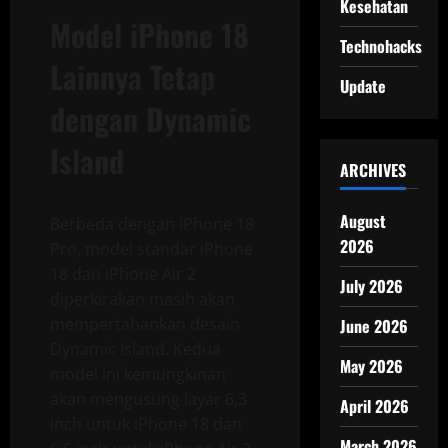
Kesehatan
Model iPhone 18
Technohacks
Lainnya Tetap
Update
dengan Dynamic
Island
ARCHIVES
August
Berbeda dengan iPhone 18
2026
Pro, model standar iPhone
18 dan iPhone Air 2
July 2026
diperkirakan masih akan
mempertahankan desain
June 2026
Dynamic Island. Kedua
May 2026
model ini kemungkinan
akan mengusung layar 6,3
April 2026
inch untuk iPhone 18 dan
March 2026