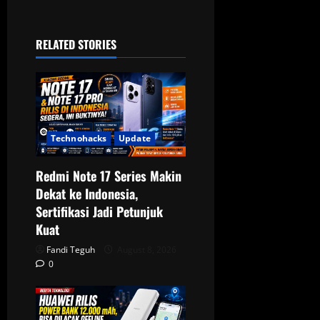
a
RELATED STORIES
v
i
g
a
Technohacks
Update
t
Redmi Note 17 Series Makin
Dekat ke Indonesia,
i
Sertifikasi Jadi Petunjuk
o
Kuat
Fandi Teguh
August 8, 2026
n
0