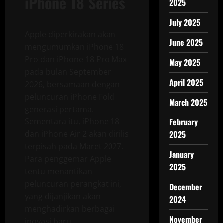
iPhone 18 Series
2025
July 2025
Apple diperkirakan akan
June 2025
mengumumkan iPhone 18
Pro dan iPhone 18 Pro Max
May 2025
pada bulan September
April 2025
2026, bersamaan dengan
peluncuran iPhone Fold
March 2025
generasi pertama.
Sementara itu, iPhone 18
February
dan iPhone Air 2 akan dirilis
2025
terpisah pada Maret 2027.
January
Para penggemar Apple
2025
tentu menantikan
peluncuran perangkat ini,
December
yang dijanjikan akan
2024
menghadirkan berbagai
November
inovasi baru.