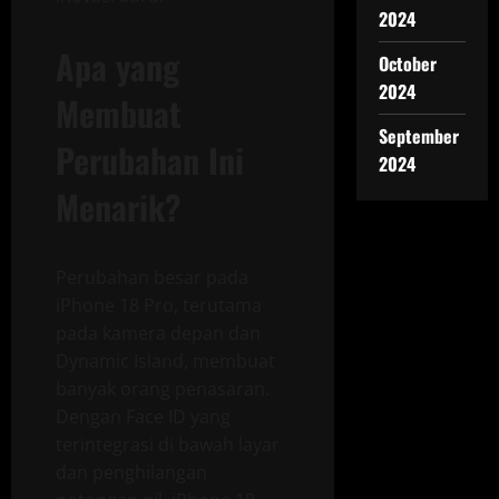
2024
Apa yang
October
2024
Membuat
September
Perubahan Ini
2024
Menarik?
Perubahan besar pada
iPhone 18 Pro, terutama
pada kamera depan dan
Dynamic Island, membuat
banyak orang penasaran.
Dengan Face ID yang
terintegrasi di bawah layar
dan penghilangan