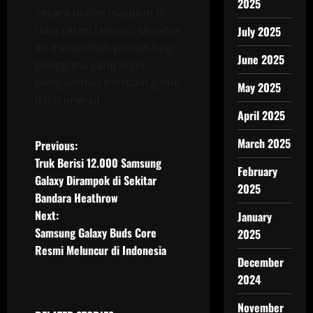
2025
secara online maupun di
toko resmi Lenovo. Monitor
July 2025
ini menambah pilihan bagi
June 2025
pengguna yang ingin
pengalaman bermain game
May 2025
lebih imersif.
April 2025
P
March 2025
Previous:
Truk Berisi 12.000 Samsung
February
o
Galaxy Dirampok di Sekitar
2025
Bandara Heathrow
s
Next:
January
t
Samsung Galaxy Buds Core
2025
Resmi Meluncur di Indonesia
n
December
2024
a
November