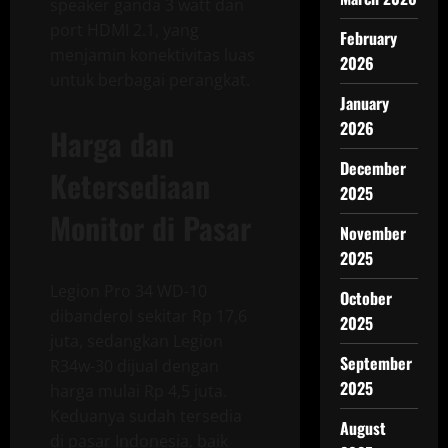
speaker ganda 3 watt dan
port HDMI 2.1, yang
February
menjamin konektivitas luas
2026
untuk berbagai perangkat.
January
2026
Harga dan
December
Ketersediaan
2025
Monitor di Pasar
November
2025
Legion Pro 34 WD-10
October
dibanderol sekitar Rp 17,6
2025
juta, sedangkan Legion
September
R34w-30 dijual dengan
2025
harga mulai Rp 4,5 juta.
Keduanya sudah tersedia
August
di pasar Indonesia, baik