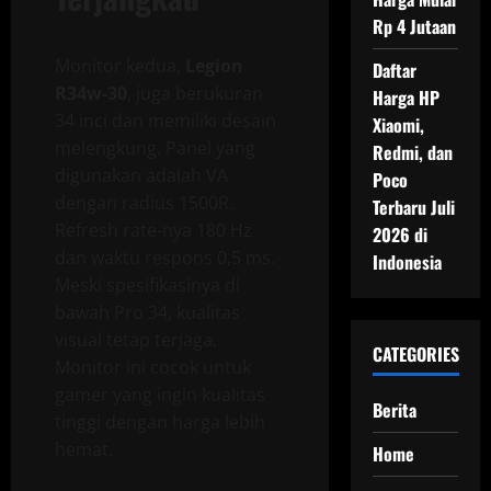
Rp 4 Jutaan
Monitor kedua,
Legion
Daftar
R34w-30
, juga berukuran
Harga HP
34 inci dan memiliki desain
Xiaomi,
melengkung. Panel yang
Redmi, dan
digunakan adalah VA
Poco
dengan radius 1500R.
Terbaru Juli
Refresh rate-nya 180 Hz
2026 di
dan waktu respons 0,5 ms.
Indonesia
Meski spesifikasinya di
bawah Pro 34, kualitas
visual tetap terjaga.
CATEGORIES
Monitor ini cocok untuk
gamer yang ingin kualitas
Berita
tinggi dengan harga lebih
hemat.
Home