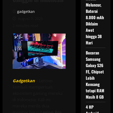
Meluncur,
Baterai
gadgetkan
8.000 mAh
August 7, 2025
Diklaim
2 minutes read
Awet
hingga 38
Hari
Bocoran
Samsung
Galaxy S26
FE, Chipset
Lebih
Gadgetkan
– Lenovo
Kencang
kembali memperluas
tetapi RAM
ekosistem gaming mereka
Masih 8 GB
di Indonesia. Kali ini,
mereka merilis dua
4 HP
monitor baru:
Legion Pro