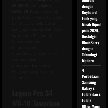
Android
34 WD-10
dan
Legion
dengan
R34w-30
. Keduanya hadir
Keyboard
pada Rabu, 7 Agustus 2025,
Fisik yang
dalam acara peluncuran
Masih Dijual
yang juga memperkenalkan
pada 2026,
laptop dan PC gaming
Nostalgia
terbaru Lenovo.
BlackBerry
Peluncuran ini
dengan
mempertegas komitmen
Teknologi
Lenovo dalam
Modern
menghadirkan solusi
4
lengkap bagi para gamer
Perbedaan
Tanah Air.
Samsung
Galaxy Z
Legion Pro 34
Fold 8 dan Z
Fold 8
WD‑10 Tawarkan
Ultra, Mana