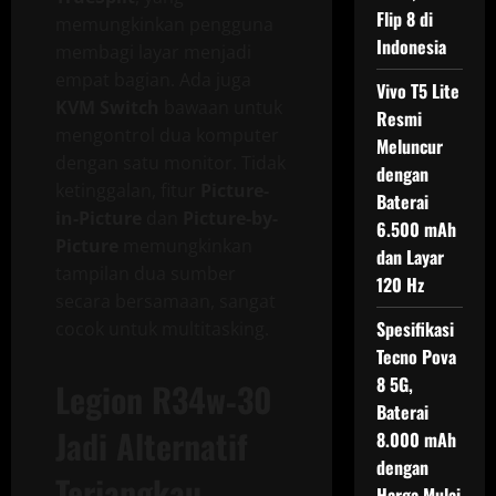
Flip 8 di
memungkinkan pengguna
Indonesia
membagi layar menjadi
empat bagian. Ada juga
Vivo T5 Lite
KVM Switch
bawaan untuk
Resmi
mengontrol dua komputer
Meluncur
dengan satu monitor. Tidak
dengan
ketinggalan, fitur
Picture-
Baterai
in-Picture
dan
Picture-by-
6.500 mAh
Picture
memungkinkan
dan Layar
tampilan dua sumber
120 Hz
secara bersamaan, sangat
Spesifikasi
cocok untuk multitasking.
Tecno Pova
8 5G,
Legion R34w‑30
Baterai
Jadi Alternatif
8.000 mAh
dengan
Terjangkau
Harga Mulai