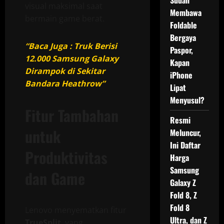
Sudah
visual maksimal saat
Membawa
bermain game berat.
Foldable
Bergaya
“Baca Juga : Truk Berisi
Paspor,
12.000 Samsung Galaxy
Kapan
Dirampok di Sekitar
iPhone
Bandara Heathrow”
Lipat
Menyusul?
Fitur Tambahan
Resmi
untuk
Meluncur,
Ini Daftar
Produktivitas
Harga
Samsung
dan Game
Galaxy Z
Fold 8, Z
Fold 8
Lenovo menyematkan fitur
Ultra, dan Z
TrueSplit
, yang