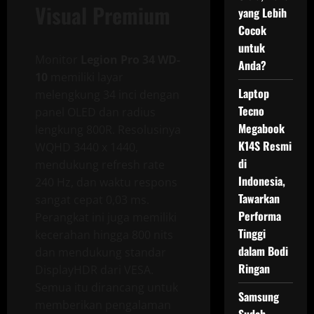
Visual Premium
yang Lebih
Cocok
untuk
Monitor
Legion Pro 34 WD-
Anda?
10
memiliki layar
Laptop
melengkung 34 inci dengan
Tecno
panel OLED dan radius
Megabook
lengkung 800R. Resolusinya
K14S Resmi
WQHD 3440 x 1440,
di
mendukung refresh rate
Indonesia,
240 Hz, dan waktu respons
Tawarkan
sangat cepat 0,03 ms.
Performa
Perangkat ini juga memiliki
Tinggi
kecerahan hingga 800 nits
dalam Bodi
dan mendukung standar
Ringan
DisplayHDR dari VESA.
Semua itu dirancang untuk
Samsung
memberikan pengalaman