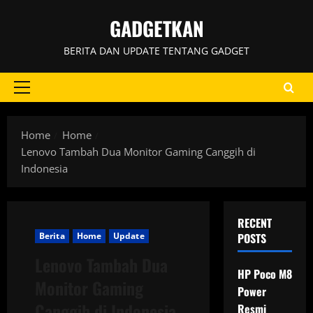
Skip
GADGETKAN
to
content
BERITA DAN UPDATE TENTANG GADGET
Primary
Menu
Home
Home
Lenovo Tambah Dua Monitor Gaming Canggih di
Indonesia
RECENT
Berita
Home
Update
POSTS
Lenovo Tambah Dua
HP Poco M8
Monitor Gaming
Power
Canggih di Indonesia
Resmi