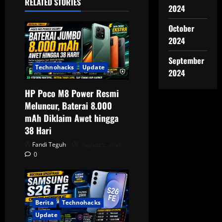
RELATED STORIES
v
2024
i
October
2024
g
September
a
Technohacks
Update
2024
t
HP Poco M8 Power Resmi
Meluncur, Baterai 8.000
i
mAh Diklaim Awet hingga
o
38 Hari
Fandi Teguh
August 5, 2026
n
0
Berita
Technohacks
Update