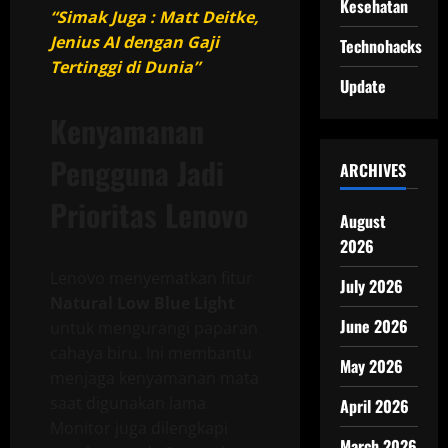
Kesehatan
“Simak Juga : Matt Deitke,
Jenius AI dengan Gaji
Technohacks
Tertinggi di Dunia”
Update
Kenyamanan
Pengguna Jadi
ARCHIVES
Prioritas Lenovo
August
2026
Lenovo menyematkan fitur
July 2026
Natural Low Blue Light
June 2026
untuk mengurangi paparan
cahaya biru. Ini membantu
May 2026
menjaga kenyamanan mata
saat digunakan lama.
April 2026
Monitor juga dilengkapi
March 2026