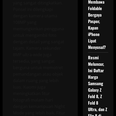
Membawa
yang sangat ditingkatkan.
Foldable
Ponsel ini dilengkapi
Bergaya
dengan kamera utama
Paspor,
108MP yang
Kapan
memungkinkan pengguna
iPhone
untuk mengambil foto
Lipat
dengan detail yang sangat
Menyusul?
tajam. Kamera sekunder
8MP ultra-wide juga
Resmi
tersedia, yang sangat
Meluncur,
berguna untuk memotret
Ini Daftar
pemandangan atau objek
Harga
dalam ruang yang lebih
Samsung
luas. Xiaomi juga
Galaxy Z
meningkatkan fitur
Fold 8, Z
fotografi malam hari
Fold 8
dengan kemampuan Night
Ultra, dan Z
Mode yang lebih baik. Fitur
Flip 8 di