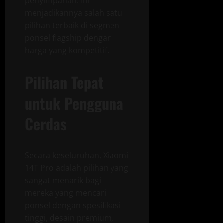
penyimpanan. Ini
menjadikannya salah satu
pilihan terbaik di segmen
ponsel flagship dengan
harga yang kompetitif.
Pilihan Tepat
untuk Pengguna
Cerdas
Secara keseluruhan, Xiaomi
14T Pro adalah pilihan yang
sangat menarik bagi
mereka yang mencari
ponsel dengan spesifikasi
tinggi, desain premium,