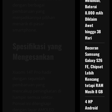
Meluncur,
dengan berbagai
Baterai
pembaruan yang
8.000 mAh
menjadikannya pilihan
Diklaim
menarik di pasar
Awet
smartphone.
hingga 38
Hari
Spesifikasi yang
Bocoran
Mengesankan
Samsung
Galaxy S26
FE, Chipset
Xiaomi 14T Pro hadir
Lebih
dengan sejumlah
Kencang
pembaruan yang
tetapi RAM
mencakup peningkatan di
Masih 8 GB
hampir semua sektor.
4 HP
Ponsel ini dilengkapi
Android
dengan layar AMOLED