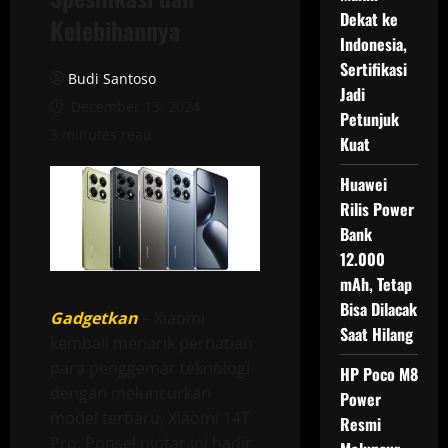
Dekat ke
Kelebihannya
Indonesia,
Sertifikasi
Budi Santoso
Jadi
December 13, 2024
Petunjuk
3 minutes read
Kuat
Huawei
Rilis Power
Bank
12.000
mAh, Tetap
Bisa Dilacak
Gadgetkan
– Xiaomi
Saat Hilang
kembali menarik perhatian
para penggemar teknologi
HP Poco M8
dengan meluncurkan
Power
model terbaru, Xiaomi 14T
Resmi
Pro. Ponsel pintar ini hadir