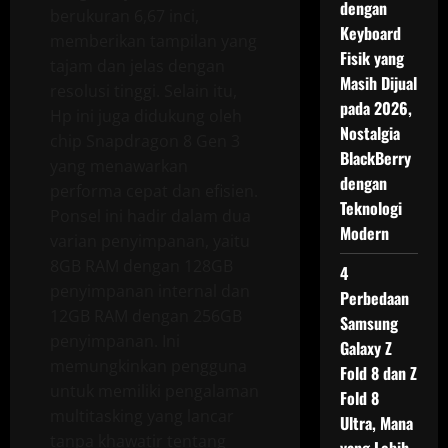
dengan
berukuran 6,67 inci,
Keyboard
memberikan tampilan yang
Fisik yang
tajam dan jelas dengan
Masih Dijual
resolusi tinggi. Selain itu,
pada 2026,
Hp ini juga didukung oleh
Nostalgia
chip Snapdragon 8 Gen 3
BlackBerry
yang menawarkan
dengan
performa cepat dan efisien.
Teknologi
Ponsel ini hadir dalam dua
Modern
varian penyimpanan, yaitu
8GB RAM dengan 128GB
4
penyimpanan internal dan
Perbedaan
12GB RAM dengan 256GB
Samsung
penyimpanan. Ini
Galaxy Z
memungkinkan pengguna
Fold 8 dan Z
untuk memiliki pengalaman
Fold 8
multitasking yang lancar
Ultra, Mana
tanpa khawatir tentang