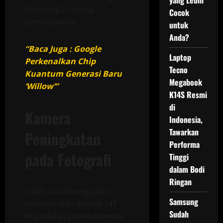
yang Lebih
kekurangan ruang
Cocok
penyimpanan.
untuk
Anda?
“Baca Juga : Google
Laptop
Perkenalkan Chip
Tecno
Kuantum Generasi Baru
Megabook
‘Willow’”
K14S Resmi
di
Kamera
Indonesia,
Tawarkan
Peningkatan
Performa
pada Fotografi
Tinggi
dalam Bodi
Ringan
Salah satu keunggulan
Samsung
terbesar dari Xiaomi 14T
Sudah
Pro adalah sistem kamera