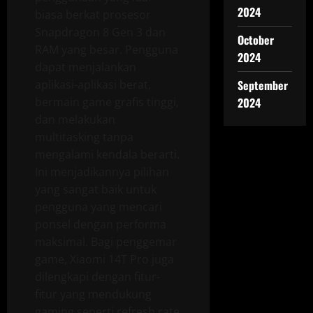
2024
biasa berkat prosesor
Snapdragon 8 Gen 3 dan
October
RAM yang besar. Pengguna
2024
dapat menjalankan
aplikasi-aplikasi berat,
September
bermain game grafis tinggi,
2024
dan melakukan
multitasking tanpa
mengalami kendala berarti.
Ini menjadikannya pilihan
yang sangat baik untuk
pengguna yang mencari
ponsel dengan performa
maksimal. Bagi penggemar
game, Xiaomi 14T Pro juga
dilengkapi dengan fitur-
fitur yang mendukung
gaming seperti refresh rate