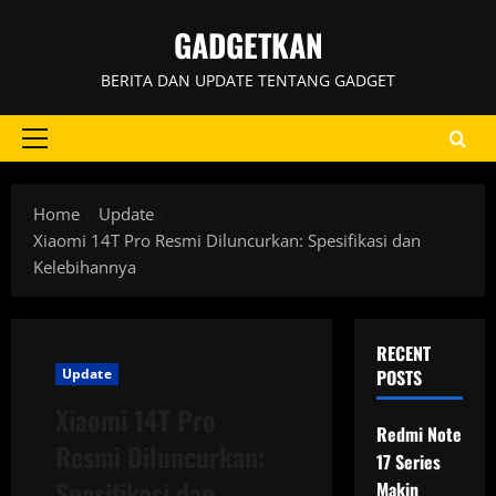
Skip
GADGETKAN
to
content
BERITA DAN UPDATE TENTANG GADGET
Primary
Menu
Home
Update
Xiaomi 14T Pro Resmi Diluncurkan: Spesifikasi dan
Kelebihannya
RECENT
Update
POSTS
Xiaomi 14T Pro
Redmi Note
Resmi Diluncurkan:
17 Series
Spesifikasi dan
Makin