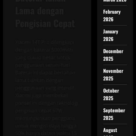
Lama dengan
February
2026
Pengisian Cepat
January
2026
Xiaomi 14T Pro dilengkapi
dengan baterai 5000mAh
December
yang cukup besar untuk
2025
penggunaan sehari-hari.
November
Baterai ini dapat bertahan
2025
lama bahkan dengan
penggunaan yang intensif.
October
Xiaomi juga membekali
2025
ponsel ini dengan teknologi
September
pengisian cepat 67W,
2025
memungkinkan pengguna
untuk mengisi daya hingga
August
50% hanya dalam waktu 15