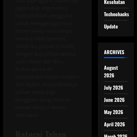
saat digenggam. Desainnya
Kesehatan
juga cukup ergonomis,
Technohacks
memudahkan pengguna
untuk menggenggamnya
Update
dalam waktu lama tanpa
merasa tidak nyaman.
Selain itu, ponsel ini hadir
ARCHIVES
dengan dua pilihan warna,
yaitu Hitam dan Biru.
August
Kedua warna ini
2026
memberikan kesan modern
dan stylish, menjadikannya
July 2026
pilihan tepat bagi
June 2026
pengguna yang mencari
ponsel dengan desain
May 2026
menawan.
April 2026
Baterai Tahan
March 2026