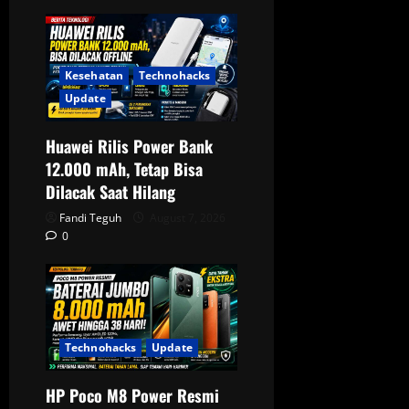
n
Kesehatan
Technohacks
Update
Huawei Rilis Power Bank
12.000 mAh, Tetap Bisa
Dilacak Saat Hilang
Fandi Teguh
August 7, 2026
0
Technohacks
Update
HP Poco M8 Power Resmi