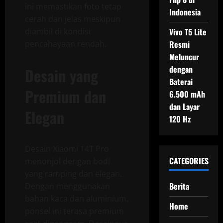
ini memastikan foto tetap
Indonesia
cerah dan jelas meskipun
diambil di kondisi
Vivo T5 Lite
pencahayaan rendah.
Resmi
Meluncur
dengan
Desain yang
Baterai
Premium dan
6.500 mAh
dan Layar
Elegan
120 Hz
Desain Xiaomi 14T Pro
CATEGORIES
menonjol dengan bodi
yang ramping dan elegan.
Berita
Dengan menggunakan
bahan kaca dan aluminium,
Home
ponsel ini terasa premium