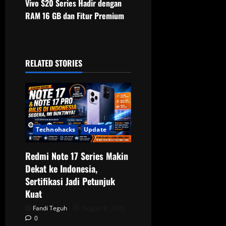
Vivo S20 Series Hadir dengan
t
RAM 16 GB dan Fitur Premium
n
a
RELATED STORIES
v
i
g
Technohacks
Update
a
Redmi Note 17 Series Makin
t
Dekat ke Indonesia,
Sertifikasi Jadi Petunjuk
i
Kuat
o
Fandi Teguh
August 8, 2026
0