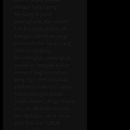
dengan harga yang
bersaing di pasar
smartphone, dan Xiaomi
14T Pro tidak terkecuali.
Dengan spesifikasi yang
mumpuni dan harga yang
lebih terjangkau
dibandingkan pesaingnya,
ponsel ini menjadi pilihan
menarik bagi konsumen
yang ingin mendapatkan
performa maksimal tanpa
harus merogoh kocek
terlalu dalam. Harga Xiaomi
versi ini dibanderol mulai
dari Rp8 juta untuk varian
8GB RAM dan 128GB