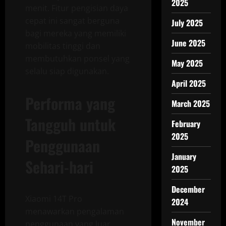
2025
menit. Fitur pengisian daya
cepat ini sangat berguna
July 2025
bagi mereka yang memiliki
June 2025
mobilitas tinggi dan
membutuhkan ponsel yang
May 2025
selalu siap digunakan.
April 2025
Performa yang
March 2025
Tangguh untuk
February
2025
Penggunaan
January
Sehari-hari
2025
December
Xiaomi 14T Pro
2024
menawarkan pengalaman
November
penggunaan yang luar