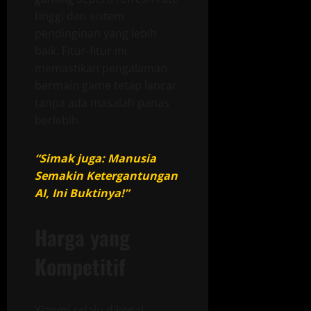
tinggi dan sistem
pendinginan yang lebih
baik. Fitur-fitur ini
memastikan pengalaman
bermain game tetap lancar
tanpa ada masalah panas
berlebih.
“Simak juga: Manusia
Semakin Ketergantungan
AI, Ini Buktinya!”
Harga yang
Kompetitif
Xiaomi selalu dikenal