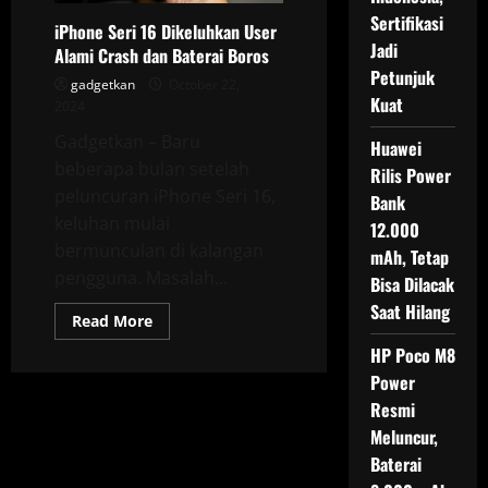
Sertifikasi
iPhone Seri 16 Dikeluhkan User
Jadi
Alami Crash dan Baterai Boros
Petunjuk
gadgetkan
October 22,
Kuat
2024
Gadgetkan – Baru
Huawei
beberapa bulan setelah
Rilis Power
peluncuran iPhone Seri 16,
Bank
keluhan mulai
12.000
bermunculan di kalangan
mAh, Tetap
pengguna. Masalah...
Bisa Dilacak
Saat Hilang
Read
Read More
more
about
HP Poco M8
iPhone
Power
Seri
16
Resmi
Dikeluhkan
User
Meluncur,
Alami
Crash
Baterai
dan
Baterai