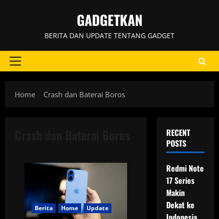
Skip
GADGETKAN
to
content
BERITA DAN UPDATE TENTANG GADGET
Primary
Menu
Home
Crash dan Baterai Boros
Crash dan Baterai Boros
RECENT
POSTS
Redmi Note
17 Series
Makin
Dekat ke
Berita
Home
Update
Indonesia,