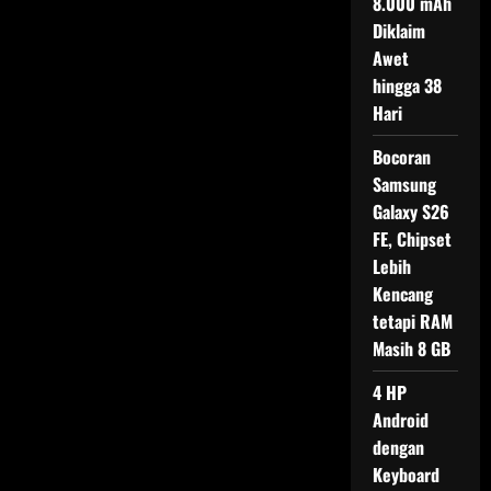
8.000 mAh
Boros
Diklaim
Awet
hingga 38
Hari
Bocoran
Samsung
Galaxy S26
FE, Chipset
Lebih
Kencang
tetapi RAM
Masih 8 GB
4 HP
Android
dengan
Keyboard