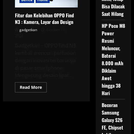
Bisa Dilacak
Saat Hilang
Fitur dan Kelebihan OPPO Find
N3 : Kamera, Layar dan Design
HP Poco M8
gadgetkan
October 11,
Power
2024
Resmi
Gadgetkan – OPPO Find N3
Meluncur,
kembali mencuri perhatian
Baterai
dengan inovasi terbarunya
8.000 mAh
di pasar smartphone.
Diklaim
Mengusung desain lipat...
Awet
hingga 38
Read
Read More
more
Hari
about
Fitur
dan
Bocoran
Kelebihan
Samsung
OPPO
Find
Galaxy S26
N3
:
FE, Chipset
Kamera,
Layar