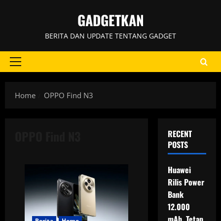
Skip
GADGETKAN
to
content
BERITA DAN UPDATE TENTANG GADGET
Primary
Menu
Home
OPPO Find N3
OPPO Find N3
RECENT
POSTS
Huawei
Rilis Power
Bank
12.000
mAh, Tetap
Berita
Home