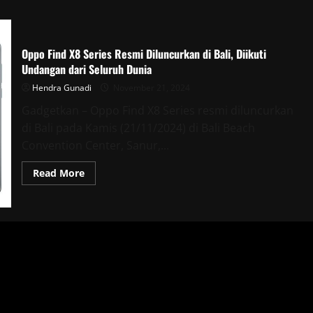
Oppo Find X8 Series Resmi Diluncurkan di Bali, Diikuti
Undangan dari Seluruh Dunia
Hendra Gunadi
November 21, 2024
Gadgetkan – Oppo Find X8 Series resmi diluncurkan
di Bali pada Kamis (21/11/2024) di Bali Beach
Convention Center, Sanur,...
Read
Read More
more
about
Oppo
Find
X8
Series
Resmi
Diluncurkan
di
Bali,
Diikuti
Undangan
dari
Seluruh