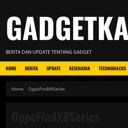
Skip
GADGETK
to
content
BERITA DAN UPDATE TENTANG GADGET
HOME
BERITA
UPDATE
KESEHATAN
TECHNOHACKS
Home
OppoFindX8Series
OppoFindX8Series