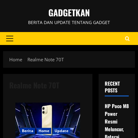
Skip
GADGETKAN
to
content
BERITA DAN UPDATE TENTANG GADGET
Primary
Menu
Home
Realme Note 70T
Realme Note 70T
RECENT
POSTS
HP Poco M8
Power
Resmi
Meluncur,
Berita
Home
Update
Baterai