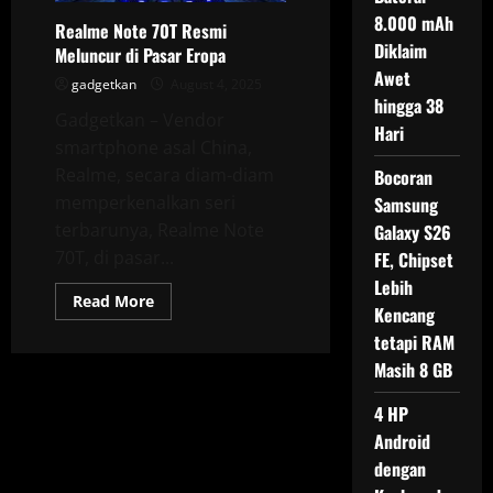
8.000 mAh
Realme Note 70T Resmi
Diklaim
Meluncur di Pasar Eropa
Awet
gadgetkan
August 4, 2025
hingga 38
Gadgetkan – Vendor
Hari
smartphone asal China,
Realme, secara diam-diam
Bocoran
memperkenalkan seri
Samsung
terbarunya, Realme Note
Galaxy S26
70T, di pasar...
FE, Chipset
Lebih
Read
Read More
Kencang
more
about
tetapi RAM
Realme
Note 70T
Masih 8 GB
Resmi
Meluncur
di
4 HP
Pasar
Android
Eropa
dengan