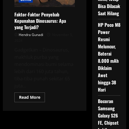
Bisa Dilacak
Saat Hilang
Faktor-Faktor Penyebab
Kepunahan Dinosaurus: Apa
HP Poco M8
yang Terjadi?
Power
Hendra Gunadi
November 5,
Resmi
2024
Meluncur,
Gadgetkan – Dinosaurus,
Baterai
makhluk purba yang
8.000 mAh
mendominasi bumi selama
Diklaim
lebih dari 160 juta tahun,
Awet
tiba-tiba punah sekitar 65
hingga 38
juta...
Hari
Read
Read More
Bocoran
more
about
Samsung
Faktor-
Faktor
Galaxy S26
Penyebab
Kepunahan
FE, Chipset
Dinosaurus: