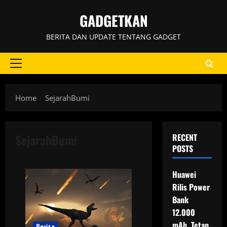
Skip
GADGETKAN
to
content
BERITA DAN UPDATE TENTANG GADGET
Primary
Menu
Home
SejarahBumi
SejarahBumi
RECENT
POSTS
Huawei
Rilis Power
Bank
12.000
mAh, Tetap
Berita