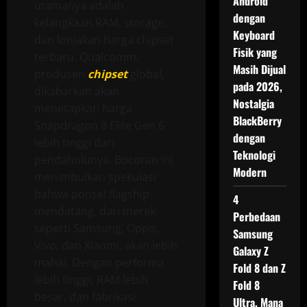
Android
utamanya adalah
dengan
kelangkaan RAM, storage,
Keyboard
dan lonjakan harga chipset
Fisik yang
terbaru. Qualcomm,
Masih Dijual
produsen
chipset
global,
pada 2026,
dikabarkan akan
Nostalgia
menetapkan harga
BlackBerry
Snapdragon 8 Elite Gen 6
dengan
lebih tinggi dari
Teknologi
pendahulunya. Bocoran ini
Modern
menimbulkan spekulasi
bahwa ponsel flagship
4
mendatang, dari merek
Perbedaan
seperti Samsung, Oppo,
Samsung
Vivo, dan Xiaomi, akan lebih
Galaxy Z
mahal. Dengan performa
Fold 8 dan Z
lebih tinggi, RAM lebih
Fold 8
besar, dan fabrikasi
Ultra, Mana