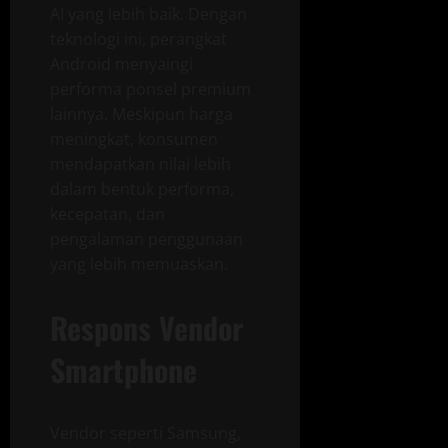
AI yang lebih baik. Dengan
teknologi ini, perangkat
Android menyaingi
performa ponsel premium
lainnya. Meskipun harga
meningkat, konsumen
mendapatkan nilai lebih
dalam bentuk performa,
kecepatan, dan
pengalaman penggunaan
yang lebih memuaskan.
Respons Vendor
Smartphone
Vendor seperti Samsung,