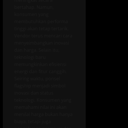
bertahap. Namun,
konsumen yang
membutuhkan performa
tinggi akan tetap tertarik.
Vendor terus mencari cara
menyeimbangkan inovasi
dan harga. Selain itu,
teknologi baru
memungkinkan efisiensi
energi dan fitur canggih.
Seiring waktu, ponsel
flagship menjadi simbol
inovasi dan status
teknologi. Konsumen yang
memahami nilai ini akan
menilai harga bukan hanya
biaya, tetapi juga