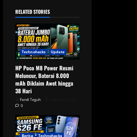
v
RELATED STORIES
i
g
a
Technohacks
Update
t
HP Poco M8 Power Resmi
i
Meluncur, Baterai 8.000
o
mAh Diklaim Awet hingga
38 Hari
n
Fandi Teguh
August 5, 2026
0
Berita
Technohacks