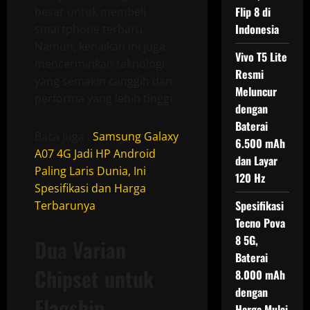
Flip 8 di
besar untuk membeli
Indonesia
smartphone terbaru.
Namun, kenaikan ini juga
Vivo T5 Lite
mencerminkan teknologi
Resmi
yang semakin canggih dan
Meluncur
performa yang lebih tinggi.
dengan
Baterai
Baca Juga :
Samsung Galaxy
6.500 mAh
A07 4G Jadi HP Android
dan Layar
Paling Laris Dunia, Ini
120 Hz
Spesifikasi dan Harga
Spesifikasi
Terbarunya
Tecno Pova
8 5G,
Dua Varian
Baterai
Chipset untuk
8.000 mAh
dengan
Flagship
Harga Mulai