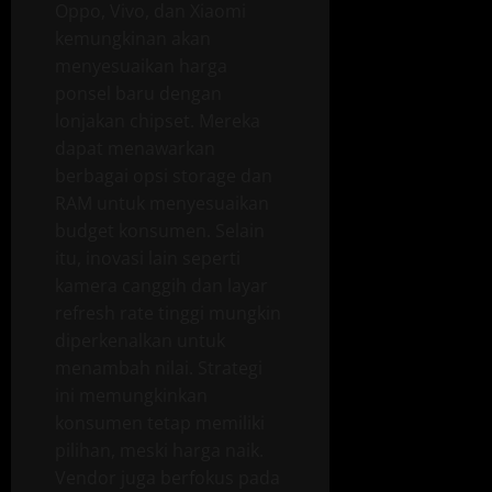
Oppo, Vivo, dan Xiaomi
kemungkinan akan
menyesuaikan harga
ponsel baru dengan
lonjakan chipset. Mereka
dapat menawarkan
berbagai opsi storage dan
RAM untuk menyesuaikan
budget konsumen. Selain
itu, inovasi lain seperti
kamera canggih dan layar
refresh rate tinggi mungkin
diperkenalkan untuk
menambah nilai. Strategi
ini memungkinkan
konsumen tetap memiliki
pilihan, meski harga naik.
Vendor juga berfokus pada