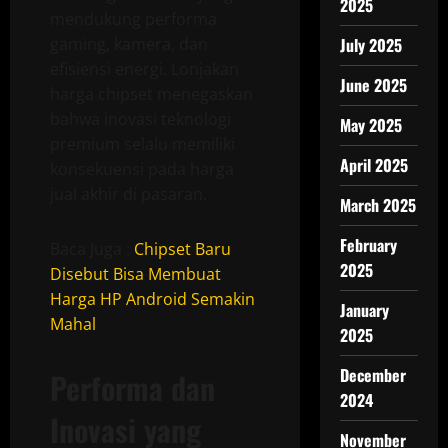
2025
mendukung performa
gaming, kamera, dan
July 2025
efisiensi energi. Lonjakan
June 2025
harga chipset menegaskan
bahwa inovasi teknologi
May 2025
premium selalu memiliki
April 2025
konsekuensi pada harga
jual akhir di pasaran.
March 2025
February
Baca Juga :
Chipset Baru
2025
Disebut Bisa Membuat
Harga HP Android Semakin
January
Mahal
2025
December
Performa dan
2024
Inovasi yang
November