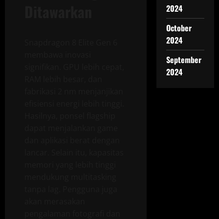
Ditawarkan
2024
October
2024
Snapdragon 8 Elite Gen 6
membawa inovasi
September
signifikan. GPU lebih cepat,
2024
RAM lebih besar, dan
fabrikasi 2 nm menjanjikan
efisiensi energi lebih tinggi.
Hasilnya, ponsel flagship
dapat menjalankan game
dan aplikasi berat dengan
lancar. Selain itu, kapasitas
memori yang lebih tinggi
mendukung multitasking
tanpa lag. Pengguna juga
akan merasakan
pengalaman fotografi dan