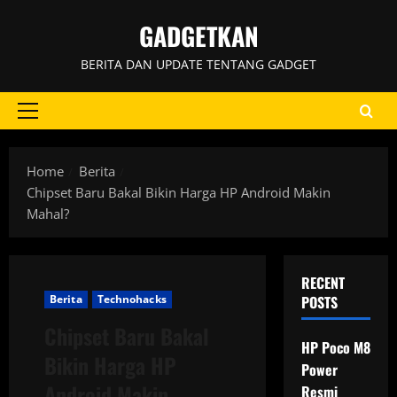
Skip
GADGETKAN
to
content
BERITA DAN UPDATE TENTANG GADGET
Primary
Menu
Home
Berita
Chipset Baru Bakal Bikin Harga HP Android Makin
Mahal?
RECENT
Berita
Technohacks
POSTS
Chipset Baru Bakal
HP Poco M8
Bikin Harga HP
Power
Android Makin
Resmi