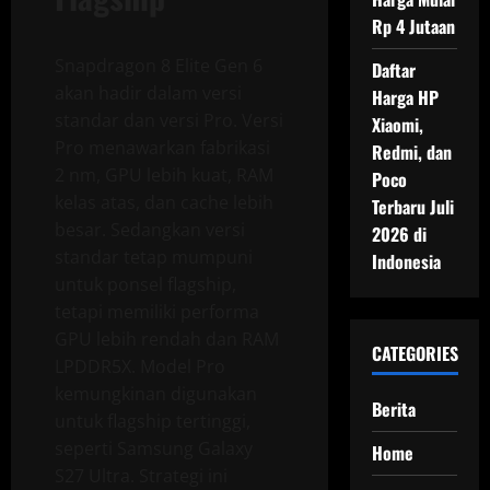
Rp 4 Jutaan
Snapdragon 8 Elite Gen 6
Daftar
akan hadir dalam versi
Harga HP
standar dan versi Pro. Versi
Xiaomi,
Pro menawarkan fabrikasi
Redmi, dan
2 nm, GPU lebih kuat, RAM
Poco
kelas atas, dan cache lebih
Terbaru Juli
besar. Sedangkan versi
2026 di
standar tetap mumpuni
Indonesia
untuk ponsel flagship,
tetapi memiliki performa
GPU lebih rendah dan RAM
CATEGORIES
LPDDR5X. Model Pro
kemungkinan digunakan
Berita
untuk flagship tertinggi,
seperti Samsung Galaxy
Home
S27 Ultra. Strategi ini