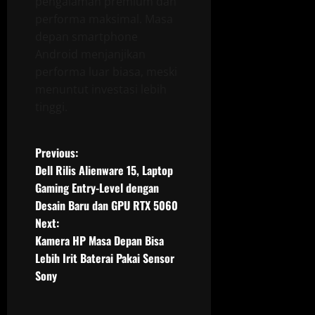
pengalaman premium dan
performa maksimal. Masa
depan smartphone
Android menjanjikan
performa luar biasa, meski
menuntut investasi lebih
tinggi.
P
Previous:
Dell Rilis Alienware 15, Laptop
o
Gaming Entry-Level dengan
Desain Baru dan GPU RTX 5060
s
Next:
t
Kamera HP Masa Depan Bisa
Lebih Irit Baterai Pakai Sensor
n
Sony
a