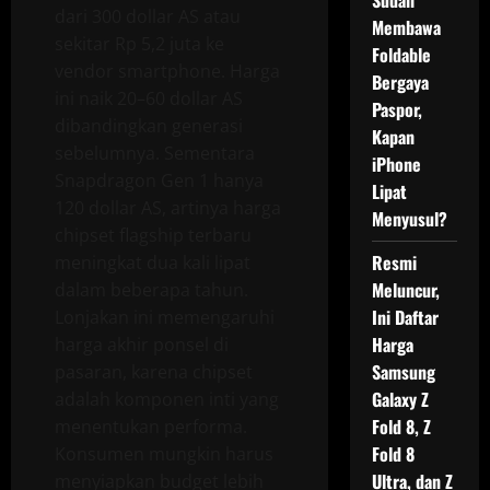
Sudah
dari 300 dollar AS atau
Membawa
sekitar Rp 5,2 juta ke
Foldable
vendor smartphone. Harga
Bergaya
ini naik 20–60 dollar AS
Paspor,
dibandingkan generasi
Kapan
sebelumnya. Sementara
iPhone
Snapdragon Gen 1 hanya
Lipat
120 dollar AS, artinya harga
Menyusul?
chipset flagship terbaru
Resmi
meningkat dua kali lipat
Meluncur,
dalam beberapa tahun.
Ini Daftar
Lonjakan ini memengaruhi
Harga
harga akhir ponsel di
Samsung
pasaran, karena chipset
Galaxy Z
adalah komponen inti yang
Fold 8, Z
menentukan performa.
Fold 8
Konsumen mungkin harus
Ultra, dan Z
menyiapkan budget lebih