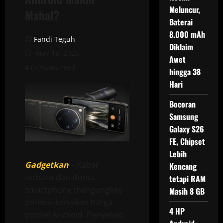
Meluncur,
Mahal?
Baterai
8.000 mAh
Fandi Teguh
Diklaim
May 18, 2026
Awet
4 minutes read
hingga 38
Hari
Bocoran
Samsung
Galaxy S26
FE, Chipset
Lebih
Gadgetkan
– Kabar
Kencang
terbaru dari dunia
tetapi RAM
smartphone mengungkap
Masih 8 GB
potensi kenaikan harga
4 HP
ponsel Android. Penyebab