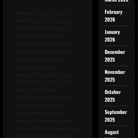
February
Kenaikan harga chipset
2026
memengaruhi harga jual
ponsel secara langsung.
January
Flagship mendatang
2026
kemungkinan akan lebih
mahal dibanding generasi
December
sebelumnya. Vendor
2025
smartphone harus
November
menyeimbangkan biaya
2025
produksi dan daya tarik
pasar. Konsumen,
October
terutama yang mengikuti
2025
tren terbaru, mungkin
September
harus menyesuaikan
2025
budget. Meski harga naik,
perangkat ini menawarkan
August
teknologi mutakhir yang