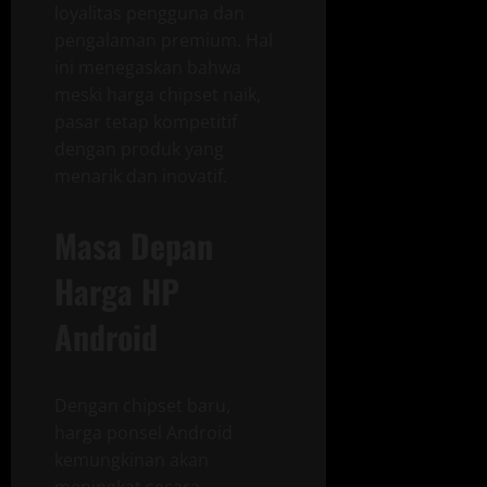
loyalitas pengguna dan
pengalaman premium. Hal
ini menegaskan bahwa
meski harga chipset naik,
pasar tetap kompetitif
dengan produk yang
menarik dan inovatif.
Masa Depan
Harga HP
Android
Dengan chipset baru,
harga ponsel Android
kemungkinan akan
meningkat secara