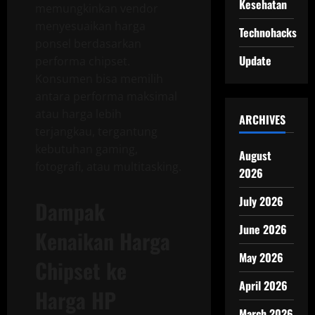
Kesehatan
memungkinkan vendor
menyesuaikan harga
Technohacks
ponsel berdasarkan
Update
performa chipset.
Konsumen bisa memilih
antara performa maksimal
atau harga lebih
ARCHIVES
terjangkau, tergantung
kebutuhan gaming,
August
fotografi, atau multitasking.
2026
July 2026
Dampak
June 2026
Kenaikan Harga
May 2026
Chipset ke
April 2026
Harga HP
March 2026