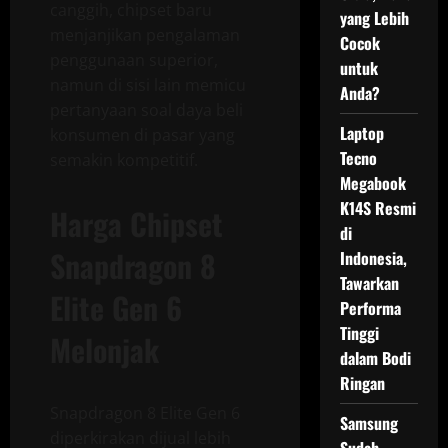
canggih, chipset baru
yang Lebih
menjanjikan pengalaman
Cocok
penggunaan superior,
untuk
namun di sisi lain memicu
Anda?
pertanyaan soal daya beli
Laptop
konsumen di pasar yang
Tecno
semakin kompetitif.
Megabook
K14S Resmi
Harga Chipset
di
Snapdragon 8
Indonesia,
Tawarkan
Elite Gen 6
Performa
Tinggi
Melonjak
dalam Bodi
Ringan
Snapdragon 8 Elite Gen 6
Samsung
diperkirakan dijual lebih