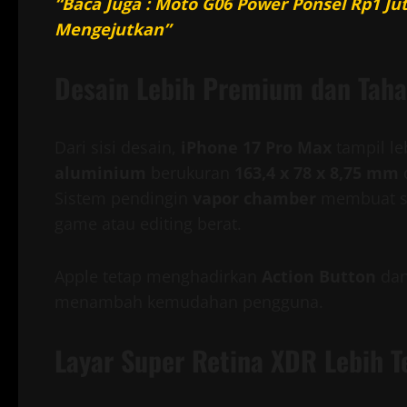
“Baca Juga : Moto G06 Power Ponsel Rp1 J
Mengejutkan”
Desain Lebih Premium dan Tah
Dari sisi desain,
iPhone 17 Pro Max
tampil le
aluminium
berukuran
163,4 x 78 x 8,75 mm
Sistem pendingin
vapor chamber
membuat su
game atau editing berat.
Apple tetap menghadirkan
Action Button
da
menambah kemudahan pengguna.
Layar Super Retina XDR Lebih T