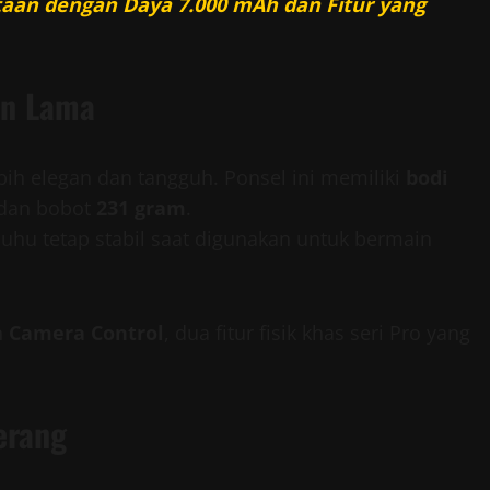
utaan dengan Daya 7.000 mAh dan Fitur yang
an Lama
bih elegan dan tangguh. Ponsel ini memiliki
bodi
dan bobot
231 gram
.
hu tetap stabil saat digunakan untuk bermain
n
Camera Control
, dua fitur fisik khas seri Pro yang
erang