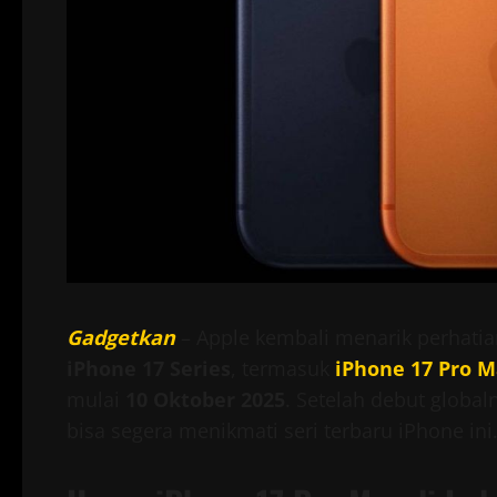
Gadgetkan
– Apple kembali menarik perhatia
iPhone 17 Series
, termasuk
iPhone 17 Pro 
mulai
10 Oktober 2025
. Setelah debut global
bisa segera menikmati seri terbaru iPhone ini