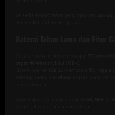
secara optimal.
Tersedia empat varian penyimpanan:
256 GB,
dengan kebutuhan pengguna.
Baterai Tahan Lama dan Fitur C
Daya tahan baterainya mencapai
37 jam unt
cepat 40 watt
melalui
USB-C
.
Sistem operasi
iOS 26
membawa fitur
Apple I
Writing Tools
, dan
Photo Eraser
, yang mema
lebih personal.
Konektivitasnya lengkap dengan
5G, WiFi 7, 
membuatnya tahan air serta debu.