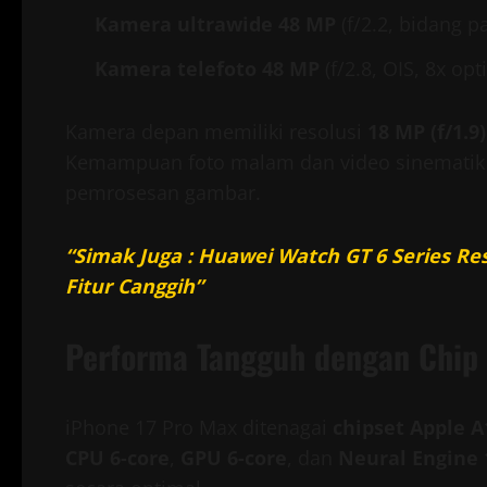
Kamera ultrawide 48 MP
(f/2.2, bidang p
Kamera telefoto 48 MP
(f/2.8, OIS, 8x opt
Kamera depan memiliki resolusi
18 MP (f/1.9)
Kemampuan foto malam dan video sinematik 
pemrosesan gambar.
“Simak Juga : Huawei Watch GT 6 Series R
Fitur Canggih”
Performa Tangguh dengan Chip
iPhone 17 Pro Max ditenagai
chipset Apple A
CPU 6-core
,
GPU 6-core
, dan
Neural Engine 