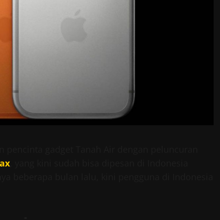
n pencinta gadget Tanah Air dengan peluncuran
Max
, yang kini sudah bisa dipesan di Indonesia
nya beberapa bulan lalu, kini pengguna di Indonesia
.