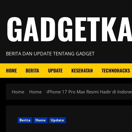
Skip
GADGETK
to
content
BERITA DAN UPDATE TENTANG GADGET
HOME
BERITA
UPDATE
KESEHATAN
TECHNOHACKS
Home
Home
iPhone 17 Pro Max Resmi Hadir di Indonesi
Berita
Home
Update