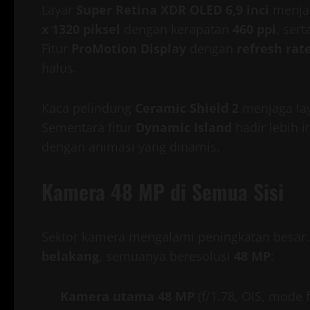
Layar
Super Retina XDR OLED 6,9 inci
menjad
x 1320 piksel
dengan kerapatan
460 ppi
, sert
Fitur
ProMotion Display
dengan
refresh rat
halus.
Kaca pelindung
Ceramic Shield 2
menjaga lay
Sementara fitur
Dynamic Island
hadir lebih i
dengan animasi yang dinamis.
Kamera 48 MP di Semua Sisi
Sektor kamera mengalami peningkatan besar.
belakang
, semuanya beresolusi
48 MP
:
Kamera utama 48 MP
(f/1.78, OIS, mode 