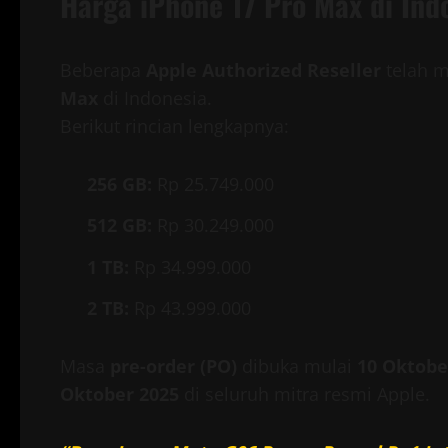
Harga iPhone 17 Pro Max di Ind
Beberapa
Apple Authorized Reseller
telah 
Max
di Indonesia.
Berikut rincian lengkapnya:
256 GB:
Rp 25.749.000
512 GB:
Rp 30.249.000
1 TB:
Rp 34.999.000
2 TB:
Rp 43.999.000
Masa
pre-order (PO)
dibuka mulai
10 Oktobe
Oktober 2025
di seluruh mitra resmi Apple.