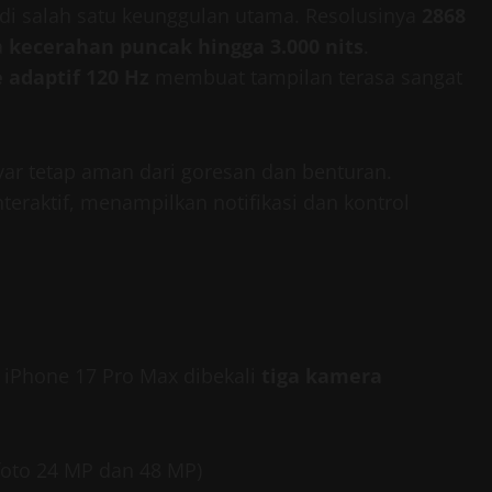
i salah satu keunggulan utama. Resolusinya
2868
a
kecerahan puncak hingga 3.000 nits
.
e adaptif 120 Hz
membuat tampilan terasa sangat
ar tetap aman dari goresan dan benturan.
nteraktif, menampilkan notifikasi dan kontrol
 iPhone 17 Pro Max dibekali
tiga kamera
foto 24 MP dan 48 MP)