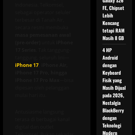
Galaxy S26
Indonesia. Telkomsel,
FE, Chipset
sebagai operator seluler
Lebih
terbesar di Tanah Air,
Kencang
secara resmi membuka
tetapi RAM
masa pemesanan awal
Masih 8 GB
(pre-order)
untuk
iPhone
4 HP
17 Series
. Tak tanggung-
Android
tanggung, seluruh lini—
dengan
iPhone 17
, iPhone Air,
Keyboard
iPhone 17 Pro, hingga
Fisik yang
iPhone 17 Pro Max
—bisa
Masih Dijual
dipesan oleh pelanggan
pada 2026,
mulai hari itu.
Nostalgia
BlackBerry
Antusiasme langsung
dengan
terasa di berbagai kanal
Teknologi
digital dan outlet
Modern
Telkomsel. Bukan sekadar