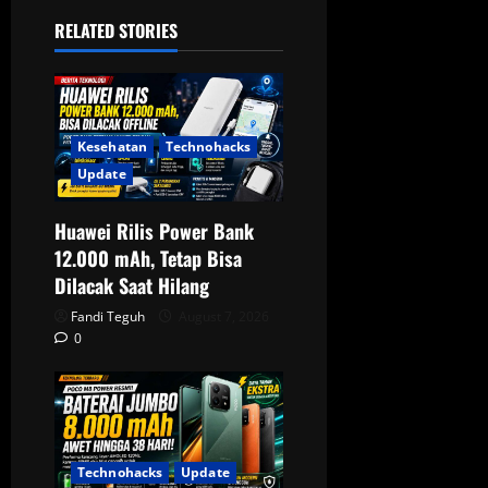
v
RELATED STORIES
i
g
a
Kesehatan
Technohacks
Update
t
Huawei Rilis Power Bank
i
12.000 mAh, Tetap Bisa
o
Dilacak Saat Hilang
Fandi Teguh
August 7, 2026
n
0
Technohacks
Update