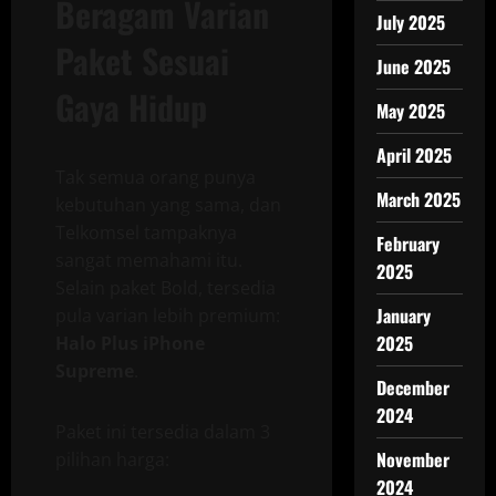
Beragam Varian
July 2025
Paket Sesuai
June 2025
Gaya Hidup
May 2025
April 2025
Tak semua orang punya
March 2025
kebutuhan yang sama, dan
Telkomsel tampaknya
February
sangat memahami itu.
2025
Selain paket Bold, tersedia
January
pula varian lebih premium:
2025
Halo Plus iPhone
Supreme
.
December
2024
Paket ini tersedia dalam 3
November
pilihan harga:
2024