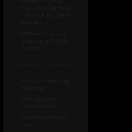
Online:
Langsung
melalui website resmi
Telkomsel dan aplikasi
MyTelkomsel.
Offline:
Bisa datang
langsung ke GraPARI
terdekat.
Prosesnya cukup mudah:
Pilih tipe iPhone yang
diinginkan
Pilih paket Halo Plus
sesuai kebutuhan
Lakukan pembayaran
sesuai instruksi