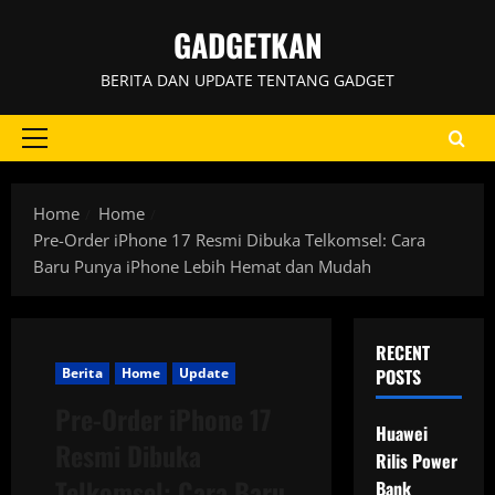
Skip
GADGETKAN
to
content
BERITA DAN UPDATE TENTANG GADGET
Primary
Menu
Home
Home
Pre-Order iPhone 17 Resmi Dibuka Telkomsel: Cara
Baru Punya iPhone Lebih Hemat dan Mudah
RECENT
Berita
Home
Update
POSTS
Pre-Order iPhone 17
Huawei
Resmi Dibuka
Rilis Power
Telkomsel: Cara Baru
Bank