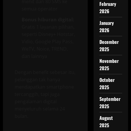
menit dan 80 SMS ke
February
semua operator
2026
Bonus hiburan digital:
January
Gratis 1 layanan pilihan,
2026
seperti Disney+ Hotstar,
Vidio, Google Play Pass,
December
WeTV, Noice, TREND,
2025
dan lainnya
November
2025
Dengan benefit sebesar itu,
pelanggan tak hanya
October
mendapatkan smartphone
2025
tercanggih, tapi juga
September
pengalaman digital
2025
menyeluruh selama 24
bulan.
August
2025