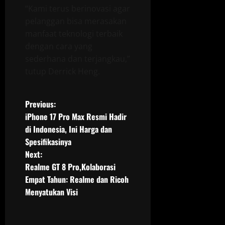
“Kami terus berinovasi agar
pelanggan bisa merasakan
manfaat teknologi terbaik
dengan cara yang
sederhana dan terjangkau,”
tutup Derrick Heng.
P
Previous:
iPhone 17 Pro Max Resmi Hadir
o
di Indonesia, Ini Harga dan
Spesifikasinya
s
Next:
t
Realme GT 8 Pro,Kolaborasi
Empat Tahun: Realme dan Ricoh
n
Menyatukan Visi
a