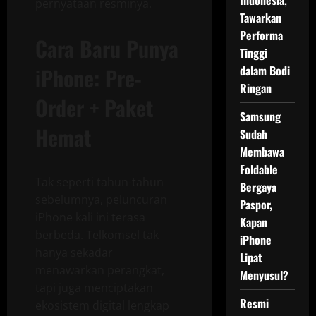
Indonesia,
pernyataan resminya.
Tawarkan
Performa
Cara Baru Punya
Tinggi
iPhone: Pre-
dalam Bodi
Ringan
Order + Paket
Samsung
Hemat
Sudah
Membawa
Foldable
Tak seperti tahun-tahun
Bergaya
sebelumnya, peluncuran
Paspor,
iPhone kali ini terasa
Kapan
berbeda. Telkomsel tak
iPhone
hanya sekadar
Lipat
menawarkan perangkat,
Menyusul?
tapi juga menciptakan
Resmi
ekosistem digital lengkap