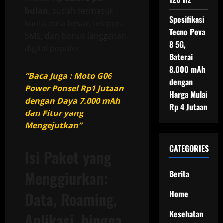
bulan
, sudah termasuk
Spesifikasi
kuota data besar, telepon,
Tecno Pova
SMS, dan bonus langganan
8 5G,
digital populer.
Baterai
8.000 mAh
“Baca Juga : Moto G06
dengan
Power Ponsel Rp1 Jutaan
Harga Mulai
dengan Daya 7.000 mAh
Rp 4 Jutaan
dan Fitur yang
Mengejutkan”
CATEGORIES
Isi Paket yang
Menggiurkan:
Berita
Data, Roaming,
Home
Kesehatan
Aplikasi, hingga