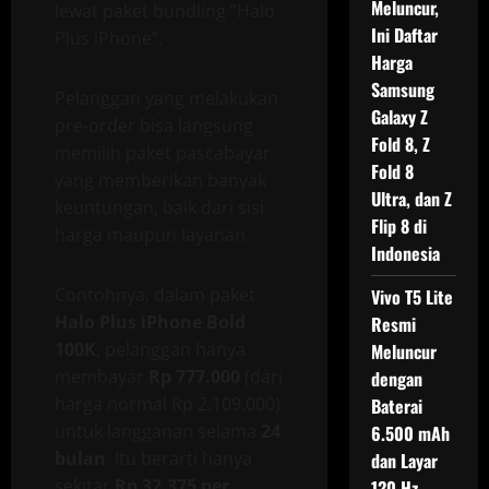
Meluncur,
lewat paket bundling “Halo
Ini Daftar
Plus iPhone”.
Harga
Samsung
Pelanggan yang melakukan
Galaxy Z
pre-order bisa langsung
Fold 8, Z
memilih paket pascabayar
Fold 8
yang memberikan banyak
Ultra, dan Z
keuntungan, baik dari sisi
Flip 8 di
harga maupun layanan.
Indonesia
Contohnya, dalam paket
Vivo T5 Lite
Halo Plus iPhone Bold
Resmi
100K
, pelanggan hanya
Meluncur
membayar
Rp 777.000
(dari
dengan
harga normal Rp 2.109.000)
Baterai
untuk langganan selama
24
6.500 mAh
bulan
. Itu berarti hanya
dan Layar
sekitar
Rp 32.375 per
120 Hz