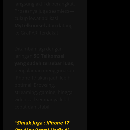
langsung aktif di perangkat.
Prosesnya juga seamless—
cukup lewat aplikasi
MyTelkomsel
atau datang
ke GraPARI terdekat.
Ditambah lagi dengan
jaringan
5G Telkomsel
yang sudah tersebar luas
,
pengalaman menggunakan
iPhone 17 akan jauh lebih
optimal. Browsing,
streaming, gaming, hingga
video call semuanya lebih
cepat dan stabil.
“Simak Juga : iPhone 17
Pro Max Resmi Hadir di