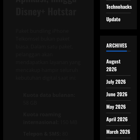
Technohacks
Disney+ Hotstar
Update
Paket bundling iPhone
Telkomsel bukan paket
ARCHIVES
biasa. Dalam satu paket,
pelanggan akan
August
mendapatkan layanan yang
2026
mencakup hampir seluruh
kebutuhan digital saat ini:
July 2026
June 2026
Kuota data bulanan:
58 GB
May 2026
Kuota roaming
April 2026
internasional:
150 MB
March 2026
Telepon & SMS:
80