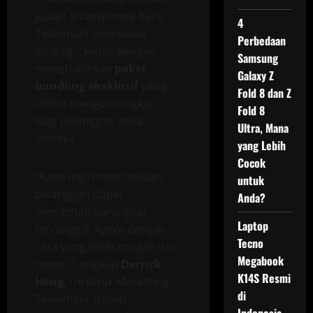
jualan smartphone baru,
4
Telkomsel membawa
Perbedaan
strategi cerdas dengan
Samsung
menghadirkan
paket
Galaxy Z
bundling eksklusif
yang
Fold 8 dan Z
dinilai menguntungkan
Fold 8
bagi pelanggan setia
Ultra, Mana
mereka.
yang Lebih
Cocok
“Kami ingin memastikan
untuk
pelanggan dapat
Anda?
menikmati perangkat
Laptop
tercanggih Apple dengan
Tecno
cara yang lebih mudah dan
Megabook
hemat,” ungkap
Derrick
K14S Resmi
Heng
, Direktur Marketing
di
Telkomsel, dalam