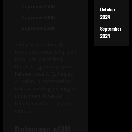
Supreme 250K
October
2024
Supreme 300K
Supreme 550K
September
2024
Setiap varian memiliki
kuota dan bonus yang lebih
besar dari paket Bold.
Durasi langganannya pun
fleksibel: bisa 6, 12, hingga
24 bulan. Ini memberikan
keleluasaan bagi pelanggan
untuk memilih sesuai
kebutuhan dan anggaran
mereka.
Dukungan eSIM