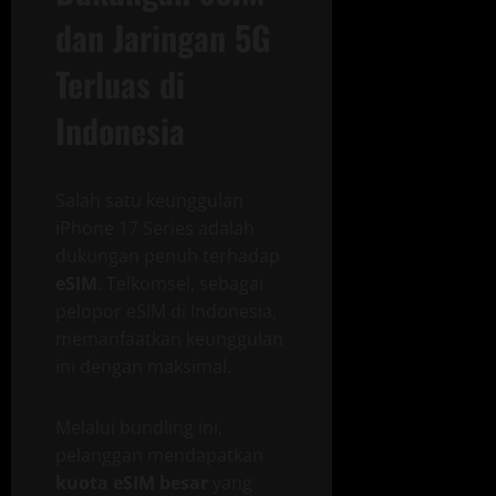
dan Jaringan 5G
Terluas di
Indonesia
Salah satu keunggulan
iPhone 17 Series adalah
dukungan penuh terhadap
eSIM
. Telkomsel, sebagai
pelopor eSIM di Indonesia,
memanfaatkan keunggulan
ini dengan maksimal.
Melalui bundling ini,
pelanggan mendapatkan
kuota eSIM besar
yang