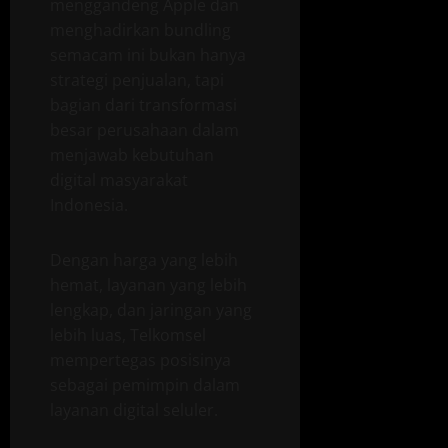
menggandeng Apple dan
menghadirkan bundling
semacam ini bukan hanya
strategi penjualan, tapi
bagian dari transformasi
besar perusahaan dalam
menjawab kebutuhan
digital masyarakat
Indonesia.
Dengan harga yang lebih
hemat, layanan yang lebih
lengkap, dan jaringan yang
lebih luas, Telkomsel
mempertegas posisinya
sebagai pemimpin dalam
layanan digital seluler.