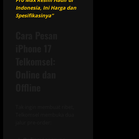
Indonesia, Ini Harga dan
Spesifikasinya”
Cara Pesan
iPhone 17
Telkomsel:
Online dan
Offline
Tak ingin membuat ribet,
Telkomsel membuka dua
jalur pre-order: