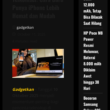
12.000
Punya iPhone Lebih
mAh, Tetap
Hemat dan Mudah
Bisa Dilacak
Saat Hilang
gadgetkan
HP Poco M8
October 11, 2025
Power
4 minutes read
Resmi
Meluncur,
Baterai
8.000 mAh
Diklaim
Awet
hingga 38
Hari
Gadgetkan
– Tanggal
10
Oktober 2025
menjadi
Bocoran
momentum penting bagi
Samsung
pencinta teknologi di