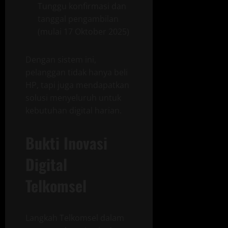
Tunggu konfirmasi dan
tanggal pengambilan
(mulai 17 Oktober 2025)
Dengan sistem ini,
pelanggan tidak hanya beli
HP, tapi juga mendapatkan
solusi menyeluruh untuk
kebutuhan digital harian.
Bukti Inovasi
Digital
Telkomsel
Langkah Telkomsel dalam