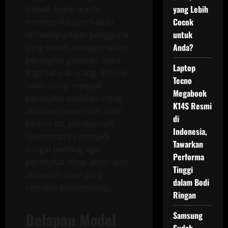
yang Lebih
bahwa Apple masih
Cocok
memberikan perhatian
untuk
terhadap jutaan pengguna
Anda?
yang masih menggunakan
perangkat generasi lama.
Laptop
Bagi banyak orang, iPhone
Tecno
lawas tetap menjadi
Megabook
perangkat andalan untuk
K14S Resmi
aktivitas sehari-hari. Oleh
di
karena itu, pembaruan
Indonesia,
keamanan ini menjadi
Tawarkan
sangat penting agar
Performa
perangkat tetap aman dari
Tinggi
ancaman siber yang
dalam Bodi
semakin berkembang.
Ringan
Delapan Model
Samsung