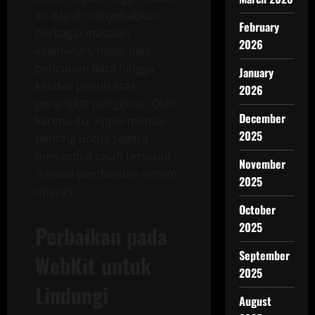
ini dapat menyebabkan
February
berbagai masalah
2026
keamanan, mulai dari
pencurian data hingga
January
kendali penuh atas
2026
perangkat pengguna. Oleh
December
karena itu, Apple menilai
2025
penting untuk segera
menambal celah tersebut
November
melalui pembaruan sistem
2025
operasi.
October
2025
Perbaikan pada
September
WebKit untuk
2025
Lindungi
August