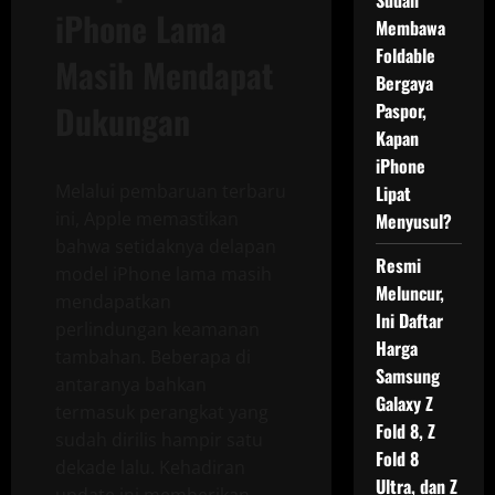
Sudah
iPhone Lama
Membawa
Foldable
Masih Mendapat
Bergaya
Dukungan
Paspor,
Kapan
iPhone
Melalui pembaruan terbaru
Lipat
ini, Apple memastikan
Menyusul?
bahwa setidaknya delapan
Resmi
model iPhone lama masih
Meluncur,
mendapatkan
Ini Daftar
perlindungan keamanan
Harga
tambahan. Beberapa di
Samsung
antaranya bahkan
Galaxy Z
termasuk perangkat yang
Fold 8, Z
sudah dirilis hampir satu
Fold 8
dekade lalu. Kehadiran
Ultra, dan Z
update ini memberikan