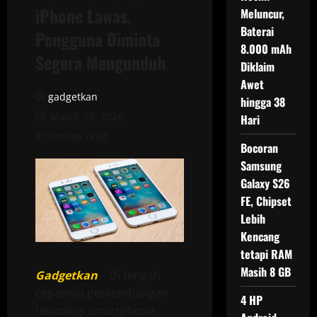
iPhone Lawas,
Meluncur,
Baterai
Pengguna Diminta
8.000 mAh
Segera Mengunduh
Diklaim
Awet
gadgetkan
hingga 38
March 15, 2026
Hari
4 minutes read
Bocoran
Samsung
Galaxy S26
FE, Chipset
Lebih
Kencang
tetapi RAM
Masih 8 GB
Gadgetkan
– Di tengah
cepatnya perkembangan
4 HP
teknologi smartphone,