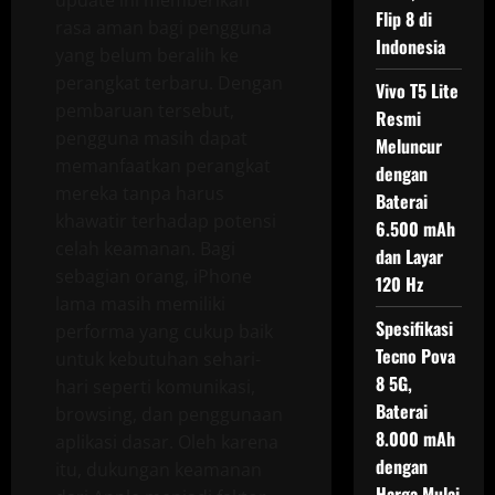
Flip 8 di
rasa aman bagi pengguna
Indonesia
yang belum beralih ke
perangkat terbaru. Dengan
Vivo T5 Lite
pembaruan tersebut,
Resmi
pengguna masih dapat
Meluncur
memanfaatkan perangkat
dengan
mereka tanpa harus
Baterai
khawatir terhadap potensi
6.500 mAh
celah keamanan. Bagi
dan Layar
sebagian orang, iPhone
120 Hz
lama masih memiliki
Spesifikasi
performa yang cukup baik
Tecno Pova
untuk kebutuhan sehari-
8 5G,
hari seperti komunikasi,
Baterai
browsing, dan penggunaan
8.000 mAh
aplikasi dasar. Oleh karena
dengan
itu, dukungan keamanan
Harga Mulai