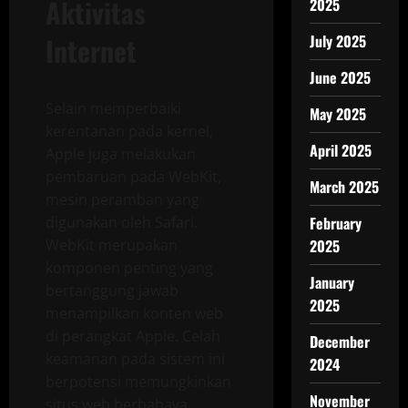
Aktivitas
2025
Internet
July 2025
June 2025
Selain memperbaiki
May 2025
kerentanan pada kernel,
April 2025
Apple juga melakukan
pembaruan pada WebKit,
March 2025
mesin peramban yang
digunakan oleh Safari.
February
WebKit merupakan
2025
komponen penting yang
January
bertanggung jawab
2025
menampilkan konten web
di perangkat Apple. Celah
December
keamanan pada sistem ini
2024
berpotensi memungkinkan
November
situs web berbahaya