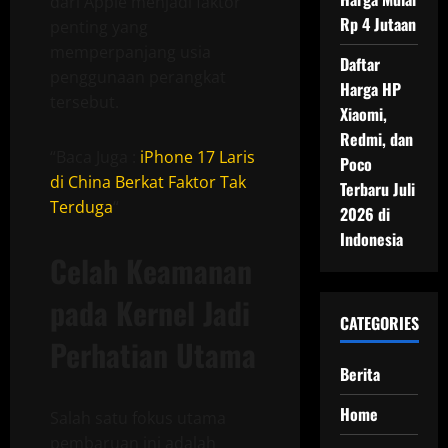
dari Apple menjadi faktor
Rp 4 Jutaan
penting yang
memperpanjang usia
Daftar
penggunaan perangkat
Harga HP
tersebut.
Xiaomi,
Redmi, dan
“Baca Juga :
iPhone 17 Laris
Poco
di China Berkat Faktor Tak
Terbaru Juli
Terduga
“
2026 di
Indonesia
Celah Keamanan
pada Kernel Jadi
CATEGORIES
Perhatian Utama
Berita
Home
Salah satu fokus utama
pembaruan ini adalah