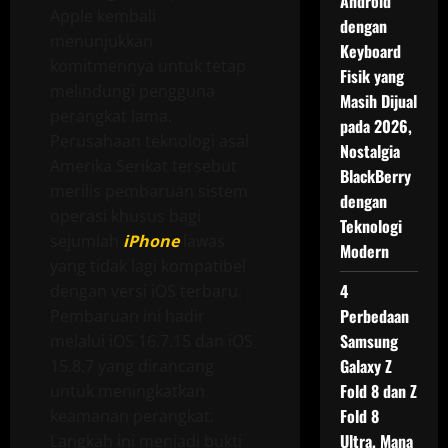
Android
Apple kembali
dengan
menunjukkan
Keyboard
komitmennya untuk tetap
Fisik yang
melindungi pengguna
Masih Dijual
perangkat lama.
pada 2026,
Perusahaan teknologi asal
Nostalgia
Amerika Serikat tersebut
BlackBerry
merilis pembaruan sistem
dengan
operasi khusus bagi
Teknologi
sejumlah
iPhone
lawas
Modern
yang tidak lagi kompatibel
4
dengan versi iOS terbaru.
Perbedaan
Pembaruan ini hadir
Samsung
melalui iOS 16.7.15 dan iOS
Galaxy Z
15.8.7 yang dirancang
Fold 8 dan Z
untuk meningkatkan
Fold 8
keamanan perangkat.
Ultra, Mana
Langkah ini menjadi bukti