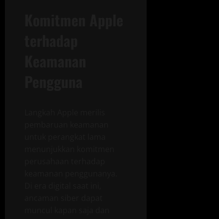
Komitmen Apple
terhadap
Keamanan
Pengguna
Langkah Apple merilis
pembaruan keamanan
untuk perangkat lama
menunjukkan komitmen
perusahaan terhadap
keamanan penggunanya.
Di era digital saat ini,
ancaman siber dapat
muncul kapan saja dan