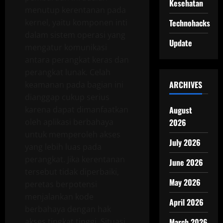
Kesehatan
menutup kerentanan pada
kernel, yaitu komponen inti
Technohacks
dalam sistem operasi yang
Update
mengatur komunikasi
antara perangkat keras dan
perangkat lunak. Celah
ARCHIVES
keamanan pada bagian ini
dianggap cukup serius
karena dapat dimanfaatkan
August
oleh aplikasi berbahaya
2026
untuk memperoleh akses
July 2026
yang lebih luas pada
perangkat. Jika kerentanan
June 2026
tersebut tidak diperbaiki,
May 2026
peretas berpotensi
menjalankan kode
April 2026
berbahaya dengan hak
akses tingkat tinggi. Situasi
March 2026