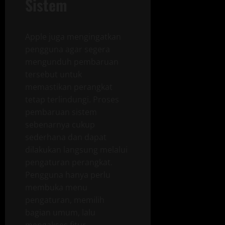
Sistem
Apple juga mengingatkan
pengguna agar segera
mengunduh pembaruan
tersebut untuk
memastikan perangkat
tetap terlindungi. Proses
pembaruan sistem
sebenarnya cukup
sederhana dan dapat
dilakukan langsung melalui
pengaturan perangkat.
Pengguna hanya perlu
membuka menu
pengaturan, memilih
bagian umum, lalu
mengakses fitur