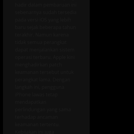
hadir dalam pembaruan ini
sebenarnya sudah tersedia
pada versi iOS yang lebih
baru sejak beberapa tahun
terakhir. Namun karena
tidak semua perangkat
dapat menjalankan sistem
operasi terbaru, Apple kini
menghadirkan patch
keamanan tersebut untuk
perangkat lama. Dengan
langkah ini, pengguna
iPhone lawas tetap
mendapatkan
perlindungan yang sama
terhadap ancaman
keamanan tertentu.
Kebijakan ini juga