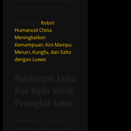
celah pada browser.
“Baca Juga :
Robot
Humanoid China
Meningkatkan
Kemampuan, Kini Mampu
Menari, Kungfu, dan Salto
dengan Luwes
“
Pembaruan Lama
Kini Hadir untuk
Perangkat Lama
Menariknya, sebagian
perbaikan keamanan yang