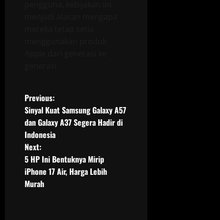
pengguna, kebijakan ini
menjadi alasan mengapa
mereka tetap setia
menggunakan produk
Apple dari generasi ke
generasi.
P
Previous:
Sinyal Kuat Samsung Galaxy A57
o
dan Galaxy A37 Segera Hadir di
Indonesia
s
Next:
t
5 HP Ini Bentuknya Mirip
iPhone 17 Air, Harga Lebih
n
Murah
a