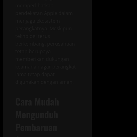
memperlihatkan
pendekatan Apple dalam
menjaga ekosistem
perangkatnya. Meskipun
teknologi terus
berkembang, perusahaan
tetap berupaya
memberikan dukungan
keamanan agar perangkat
lama tetap dapat
digunakan dengan aman.
Cara Mudah
Mengunduh
Pembaruan