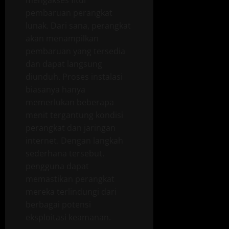
pembaruan perangkat
lunak. Dari sana, perangkat
akan menampilkan
pembaruan yang tersedia
dan dapat langsung
diunduh. Proses instalasi
biasanya hanya
memerlukan beberapa
menit tergantung kondisi
perangkat dan jaringan
internet. Dengan langkah
sederhana tersebut,
pengguna dapat
memastikan perangkat
mereka terlindungi dari
berbagai potensi
eksploitasi keamanan.