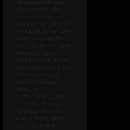
menargetkan berbagai
jenis perangkat. Oleh
karena itu, dukungan
keamanan menjadi faktor
penting yang menentukan
kepercayaan pengguna
terhadap sebuah produk
teknologi. Dengan
memberikan pembaruan
bagi perangkat lama, Apple
tidak hanya menjaga
keamanan pengguna,
tetapi juga
memperpanjang siklus
hidup perangkat yang
masih digunakan oleh
jutaan orang di seluruh
dunia. Bagi banyak