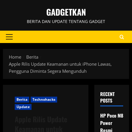
Skip
GADGETKAN
to
content
BERITA DAN UPDATE TENTANG GADGET
Primary
Menu
Home
Berita
Apple Rilis Update Keamanan untuk iPhone Lawas,
Pengguna Diminta Segera Mengunduh
RECENT
Berita
Technohacks
POSTS
Update
HP Poco M8
Apple Rilis Update
Power
Keamanan untuk
Resmi