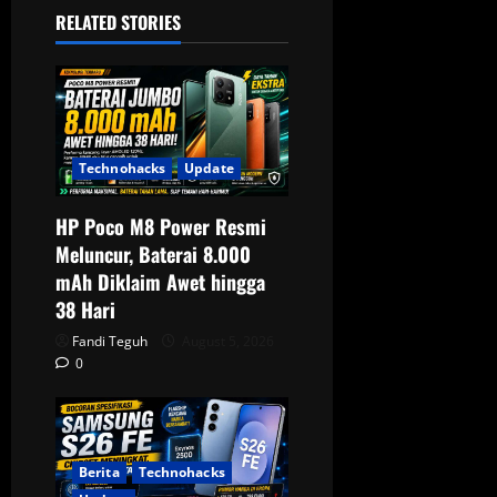
v
RELATED STORIES
i
g
a
Technohacks
Update
t
HP Poco M8 Power Resmi
i
Meluncur, Baterai 8.000
o
mAh Diklaim Awet hingga
38 Hari
n
Fandi Teguh
August 5, 2026
0
Berita
Technohacks