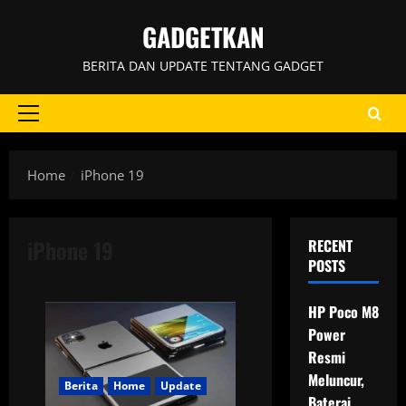
Skip
GADGETKAN
to
content
BERITA DAN UPDATE TENTANG GADGET
Primary
Menu
Home
iPhone 19
iPhone 19
RECENT
POSTS
HP Poco M8
Power
Resmi
Meluncur,
Berita
Home
Update
Baterai