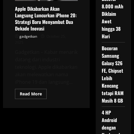
8.000 mAh
Apple Dikabarkan Akan
Diklaim
Langsung Luncurkan iPhone 20:
Awet
Strategi Baru Menyambut Dua
Dekade Inovasi
hingga 38
Hari
gadgetkan
October 25,
2025
Bocoran
Gadgetkan – Kabar menarik
Samsung
datang dari industri
Galaxy S26
teknologi. Apple dikabarkan
FE, Chipset
akan melewatkan nama
Lebih
iPhone 19 dan langsung...
Kencang
tetapi RAM
Read
Read More
more
Masih 8 GB
about
Apple
Dikabarkan
4 HP
Akan
Langsung
Android
Luncurkan
dengan
iPhone
20: