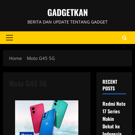
Skip
GADGETKAN
to
content
BERITA DAN UPDATE TENTANG GADGET
Primary
Menu
Home
Moto G45 5G
Moto G45 5G
RECENT
POSTS
Redmi Note
17 Series
Makin
Dekat ke
Indonesia,
Home