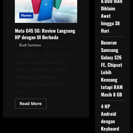
8.000 mAh
Tampilan
Unik
Diklaim
dan
Antarmuka
Awet
Home
Menarik
hingga 38
Hari
Moto G45 5G: Review Langsung
HP dengan UI Berbeda
Bocoran
Budi Santoso
March 2, 2025
Samsung
Gadgetkan – Moto G45 5G
Galaxy S26
hadir sebagai salah satu
FE, Chipset
pilihan menarik di kelas
Lebih
menengah dengan
Kencang
dukungan konektivitas
tetapi RAM
5G....
Masih 8 GB
Read
Read More
4 HP
more
about
Android
Moto
G45
dengan
5G:
Keyboard
Review
Langsung