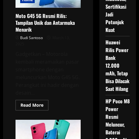
Sertifikasi
Jadi
Moto G45 5G Resmi Rilis:
Petunjuk
Tampilan Unik dan Antarmuka
Menarik
Kuat
Budi Santoso
March 13,
Huawei
2025
Rilis Power
Gadgetkan – Motorola
Bank
kembali meramaikan pasar
12.000
smartphone dengan
mAh, Tetap
meluncurkan Moto G45 5G.
Bisa Dilacak
Perangkat ini hadir dengan
Saat Hilang
desain...
HP Poco M8
Read
Read More
Power
more
about
Resmi
Moto
G45
Meluncur,
5G
Resmi
Baterai
Rilis: