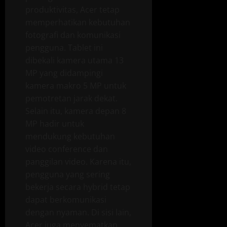
produktivitas, Acer tetap
memperhatikan kebutuhan
fotografi dan komunikasi
pengguna. Tablet ini
dibekali kamera utama 13
MP yang didampingi
kamera makro 5 MP untuk
pemotretan jarak dekat.
Selain itu, kamera depan 8
MP hadir untuk
mendukung kebutuhan
video conference dan
panggilan video. Karena itu,
pengguna yang sering
bekerja secara hybrid tetap
dapat berkomunikasi
dengan nyaman. Di sisi lain,
Acer juga menyematkan