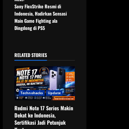
t
Sony FlexStrike Resmi di
n
Indonesia, Hadirkan Sensasi
Main Game Fighting ala
a
Dingdong di PS5
v
i
RELATED STORIES
g
a
t
Technohacks
Update
i
o
Redmi Note 17 Series Makin
Dekat ke Indonesia,
n
Sertifikasi Jadi Petunjuk