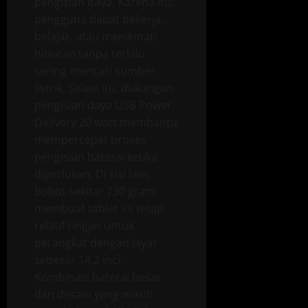
pengisian daya. Karena itu,
pengguna dapat bekerja,
belajar, atau menikmati
hiburan tanpa terlalu
sering mencari sumber
listrik. Selain itu, dukungan
pengisian daya USB Power
Delivery 20 watt membantu
mempercepat proses
pengisian baterai ketika
diperlukan. Di sisi lain,
bobot sekitar 730 gram
membuat tablet ini tetap
relatif ringan untuk
perangkat dengan layar
sebesar 14,2 inci.
Kombinasi baterai besar
dan desain yang masih