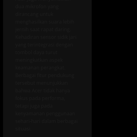
dua mikrofon yang
dirancang untuk
menghasilkan suara lebih
jernih saat rapat daring.
Kehadiran sensor sidik jari
yang terintegrasi dengan
tombol daya turut
meningkatkan aspek
keamanan perangkat.
Berbagai fitur pendukung
tersebut menunjukkan
bahwa Acer tidak hanya
fokus pada performa,
tetapi juga pada
kenyamanan penggunaan
sehari-hari dalam berbagai
situasi.