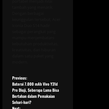
portabel menjadi nilai
tambah yang menarik.
Dengan berbagai
keunggulan tersebut, Acer
Iconia Duo S14 hadir
sebagai perangkat yang
mampu menjembatani
kebutuhan produktivitas,
kreativitas, dan hiburan
dalam satu paket yang
modern.
P
Previous:
Baterai 7.000 mAh Vivo Y31d
o
Pro Diuji, Seberapa Lama Bisa
Bertahan dalam Pemakaian
s
Sehari-hari?
Next: