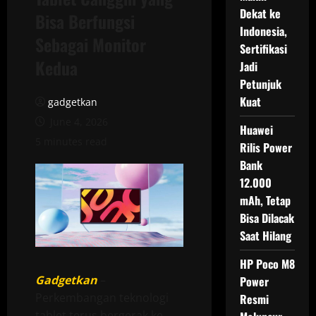
Dekat ke
Bisa Berfungsi
Indonesia,
Sebagai Monitor
Sertifikasi
Kedua
Jadi
Petunjuk
Kuat
gadgetkan
June 4, 2026
Huawei
5 minutes read
Rilis Power
Bank
12.000
mAh, Tetap
Bisa Dilacak
Saat Hilang
HP Poco M8
Gadgetkan
–
Power
Perkembangan teknologi
Resmi
tablet terus bergerak ke