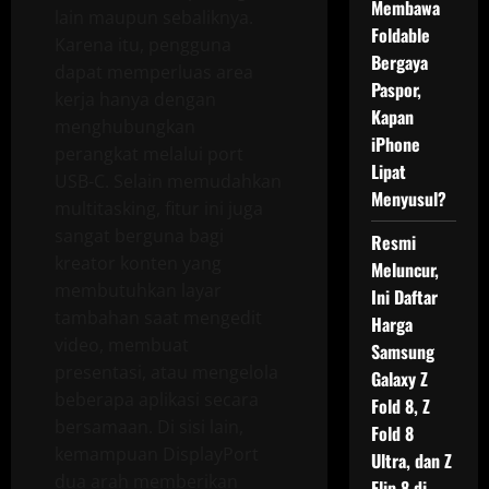
Membawa
lain maupun sebaliknya.
Foldable
Karena itu, pengguna
Bergaya
dapat memperluas area
Paspor,
kerja hanya dengan
Kapan
menghubungkan
iPhone
perangkat melalui port
Lipat
USB-C. Selain memudahkan
Menyusul?
multitasking, fitur ini juga
sangat berguna bagi
Resmi
kreator konten yang
Meluncur,
membutuhkan layar
Ini Daftar
tambahan saat mengedit
Harga
video, membuat
Samsung
presentasi, atau mengelola
Galaxy Z
beberapa aplikasi secara
Fold 8, Z
bersamaan. Di sisi lain,
Fold 8
kemampuan DisplayPort
Ultra, dan Z
dua arah memberikan
Flip 8 di