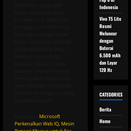
fleksibilitas yang lebih
Indonesia
besar dibanding tablet
Vivo T5 Lite
konvensional. Akibatnya,
Resmi
perangkat ini tidak hanya
Meluncur
berfungsi sebagai tablet
dengan
biasa, tetapi juga menjadi
Baterai
alat produktivitas yang
6.500 mAh
mampu mendukung
dan Layar
berbagai skenario kerja
120 Hz
modern. Inovasi tersebut
menunjukkan bagaimana
Acer berupaya menjawab
kebutuhan pengguna yang
CATEGORIES
semakin dinamis.
Berita
Baca Juga :
Microsoft
Home
Perkenalkan Web IQ, Mesin
Pencari Khusus untuk Era