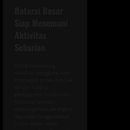
Baterai Besar
Siap Menemani
Aktivitas
Seharian
Untuk mendukung
mobilitas pengguna, Acer
membekali Iconia Duo S14
dengan baterai
berkapasitas 10.000 mAh.
Kapasitas tersebut
memungkinkan perangkat
digunakan hingga sekitar
10 jam dalam sekali