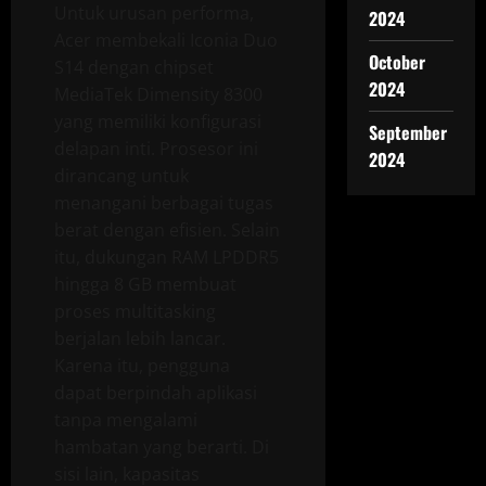
Untuk urusan performa,
2024
Acer membekali Iconia Duo
October
S14 dengan chipset
2024
MediaTek Dimensity 8300
yang memiliki konfigurasi
September
delapan inti. Prosesor ini
2024
dirancang untuk
menangani berbagai tugas
berat dengan efisien. Selain
itu, dukungan RAM LPDDR5
hingga 8 GB membuat
proses multitasking
berjalan lebih lancar.
Karena itu, pengguna
dapat berpindah aplikasi
tanpa mengalami
hambatan yang berarti. Di
sisi lain, kapasitas