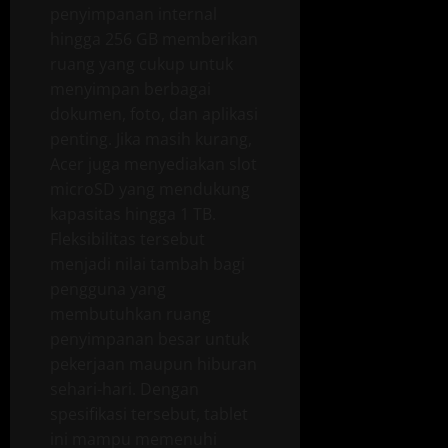
penyimpanan internal
hingga 256 GB memberikan
ruang yang cukup untuk
menyimpan berbagai
dokumen, foto, dan aplikasi
penting. Jika masih kurang,
Acer juga menyediakan slot
microSD yang mendukung
kapasitas hingga 1 TB.
Fleksibilitas tersebut
menjadi nilai tambah bagi
pengguna yang
membutuhkan ruang
penyimpanan besar untuk
pekerjaan maupun hiburan
sehari-hari. Dengan
spesifikasi tersebut, tablet
ini mampu memenuhi