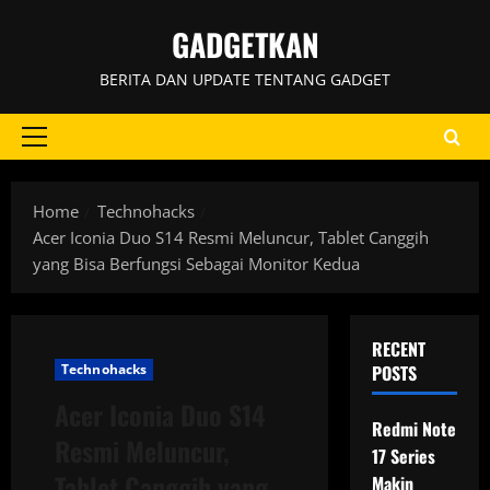
Skip
GADGETKAN
to
content
BERITA DAN UPDATE TENTANG GADGET
Primary
Menu
Home
Technohacks
Acer Iconia Duo S14 Resmi Meluncur, Tablet Canggih
yang Bisa Berfungsi Sebagai Monitor Kedua
RECENT
Technohacks
POSTS
Acer Iconia Duo S14
Redmi Note
Resmi Meluncur,
17 Series
Tablet Canggih yang
Makin