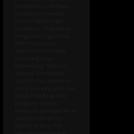
produktivitas membuat
perangkat ini semakin
relevan bagi kalangan
profesional. Pengalaman
penggunaan juga terasa
lebih mulus berkat
optimalisasi perangkat
lunak yang terus
berkembang. Selain itu,
Android 16 membawa
sejumlah fitur keamanan
dan privasi yang lebih baik
untuk melindungi data
pengguna. Dengan
kombinasi perangkat keras
yang kuat dan sistem
operasi terbaru, Acer
berusaha memberikan