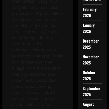
memberikan ruang kerja
yang lebih nyaman. Selain
February
itu, resolusi WQXGA 2.880 x
2026
1.840 piksel menghasilkan
January
tampilan yang tajam dan
2026
detail. Karena itu, aktivitas
seperti mengedit foto,
December
menonton video, atau
2025
membaca dokumen terasa
lebih menyenangkan. Di sisi
November
lain, tingkat kecerahan
2025
hingga 400 nits membantu
October
menjaga visibilitas layar
2025
dalam berbagai kondisi
pencahayaan. Acer juga
September
memilih rasio aspek 3:2
2025
yang dinilai ideal untuk
August
produktivitas karena