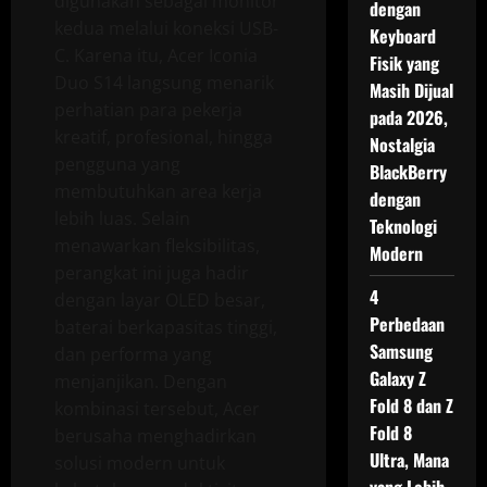
digunakan sebagai monitor
dengan
kedua melalui koneksi USB-
Keyboard
C. Karena itu, Acer Iconia
Fisik yang
Duo S14 langsung menarik
Masih Dijual
perhatian para pekerja
pada 2026,
kreatif, profesional, hingga
Nostalgia
pengguna yang
BlackBerry
membutuhkan area kerja
dengan
lebih luas. Selain
Teknologi
menawarkan fleksibilitas,
Modern
perangkat ini juga hadir
4
dengan layar OLED besar,
Perbedaan
baterai berkapasitas tinggi,
Samsung
dan performa yang
Galaxy Z
menjanjikan. Dengan
Fold 8 dan Z
kombinasi tersebut, Acer
Fold 8
berusaha menghadirkan
Ultra, Mana
solusi modern untuk