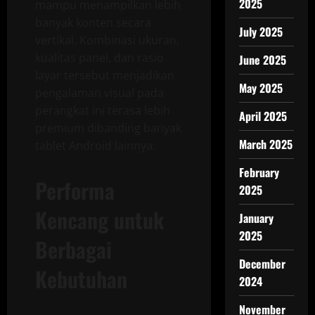
2025
mampu menampilkan lebih
banyak konten secara
July 2025
vertikal. Kombinasi ukuran,
kualitas panel, dan rasio
June 2025
layar tersebut menjadikan
May 2025
pengalaman visual pada
perangkat ini terasa lebih
April 2025
premium dibanding banyak
March 2025
tablet Android lainnya.
February
Performa
2025
Kencang untuk
January
2025
Berbagai
December
Kebutuhan
2024
November