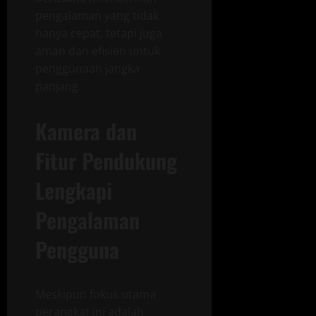
pengalaman yang tidak
hanya cepat, tetapi juga
aman dan efisien untuk
penggunaan jangka
panjang.
Kamera dan
Fitur Pendukung
Lengkapi
Pengalaman
Pengguna
Meskipun fokus utama
perangkat ini adalah