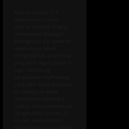
Acer Iconia Duo S14
menjalankan sistem
operasi Android 16 yang
menawarkan berbagai
peningkatan dari generasi
sebelumnya. Selain
menghadirkan antarmuka
yang lebih segar, sistem ini
juga mendukung
pengalaman multitasking
yang lebih optimal. Karena
itu, pengguna dapat
menjalankan beberapa
aplikasi secara bersamaan
dengan lebih nyaman. Di
sisi lain, kompatibilitas
terhadap berbagai aplikasi