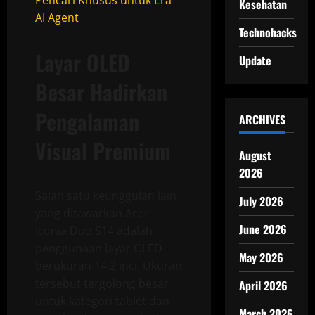
Kesehatan
AI Agent
Technohacks
Layar OLED
Update
Besar Hadirkan
Pengalaman
ARCHIVES
Visual Premium
August
2026
Salah satu keunggulan lain
July 2026
yang ditawarkan Acer
June 2026
Iconia Duo S14 adalah
penggunaan layar OLED
May 2026
berukuran 14,2 inci. Ukuran
tersebut tergolong besar
April 2026
untuk kategori tablet dan
March 2026