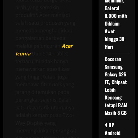
Meluncur,
arah yang semakin
Baterai
produktif. Acer menjadi
8.000 mAh
salah satu produsen yang
Diklaim
mencoba menghadirkan
Awet
pengalaman berbeda
hingga 38
melalui peluncuran
Acer
Hari
Iconia
Duo S14. Tablet
Bocoran
terbaru ini tidak hanya
Samsung
menawarkan spesifikasi
Galaxy S26
yang tinggi, tetapi juga
FE, Chipset
membawa fitur unik yang
Lebih
jarang ditemukan pada
Kencang
perangkat sejenis. Salah
tetapi RAM
satu daya tarik utamanya
Masih 8 GB
adalah kemampuan Two-
Way Display yang
4 HP
memungkinkan perangkat
Android