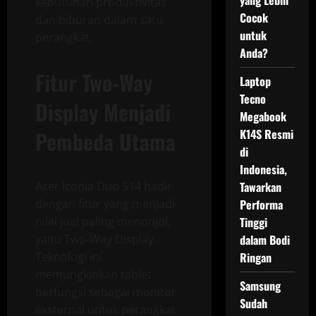
yang Lebih
kebutuhan produktivitas
Cocok
dan hiburan dalam satu
untuk
perangkat.
Anda?
Fitur Two-Way
Laptop
Tecno
Display Menjadi
Megabook
Pembeda Utama
K14S Resmi
di
Indonesia,
Acer Iconia Duo S14 hadir
Tawarkan
dengan fitur yang menjadi
Performa
nilai jual paling menonjol,
Tinggi
yaitu Two-Way Display.
dalam Bodi
Teknologi ini
Ringan
memungkinkan tablet
Samsung
berfungsi sebagai monitor
Sudah
eksternal untuk perangkat