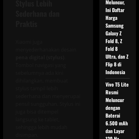
Stylus Lebih
Meluncur,
Ini Daftar
Sederhana dan
Harga
Praktis
Samsung
Galaxy Z
Fold 8, Z
Xiaomi juga
Fold 8
menyederhanakan desain
Ultra, dan Z
pena digital (stylus)
.
Flip 8 di
Tombol navigasi yang
Indonesia
sebelumnya ada kini
dihilangkan, membuat
Vivo T5 Lite
stylus tampil lebih
Resmi
sederhana dan menyerupai
Meluncur
pensil sungguhan. Stylus ini
dengan
juga bisa ditempel
Baterai
langsung ke tablet,
6.500 mAh
sehingga lebih mudah
dan Layar
disimpan.
120 Hz