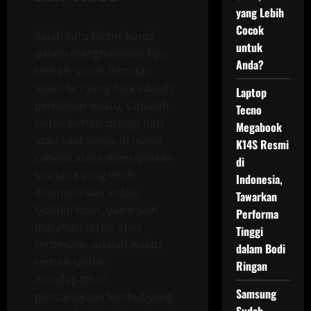
yang Lebih
Cocok
Salah satu faktor kunci
untuk
dalam menghasilkan Tips
Anda?
terbaik untuk foto dan
video lari yang baik adalah
Laptop
pemilihan waktu. Cobalah
Tecno
untuk berlari di pagi hari
Megabook
atau saat senja, di mana
K14S Resmi
cahaya alami menciptakan
di
suasana yang lebih
Indonesia,
dramatis dan indah.
Tawarkan
Golden hour, yakni saat
Performa
matahari terbit atau
Tinggi
terbenam, adalah waktu
dalam Bodi
terbaik untuk
Ringan
mendapatkan
Samsung
pencahayaan lembut yang