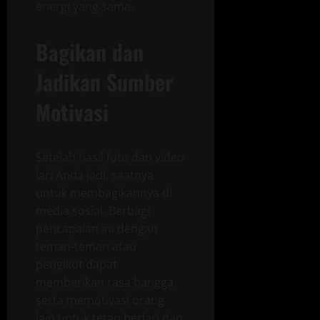
energi yang sama.
Bagikan dan
Jadikan Sumber
Motivasi
Setelah hasil foto dan video
lari Anda jadi, saatnya
untuk membagikannya di
media sosial. Berbagi
pencapaian ini dengan
teman-teman atau
pengikut dapat
memberikan rasa bangga
serta memotivasi orang
lain untuk tetap berlari dan