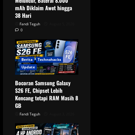
t
Meluncur, Baterai 8.000
mAh Diklaim Awet hingga
i
38 Hari
o
Fandi Teguh
August 5, 2026
0
n
Berita
Technohacks
Update
Bocoran Samsung Galaxy
S26 FE, Chipset Lebih
Kencang tetapi RAM Masih 8
GB
Fandi Teguh
August 3, 2026