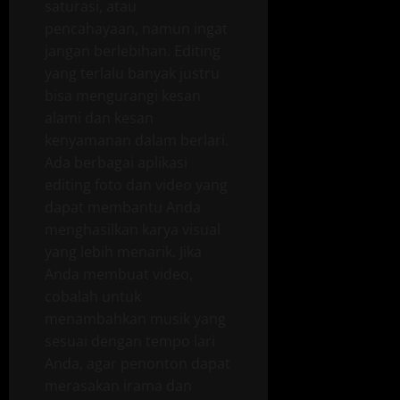
saturasi, atau
pencahayaan, namun ingat
jangan berlebihan. Editing
yang terlalu banyak justru
bisa mengurangi kesan
alami dan kesan
kenyamanan dalam berlari.
Ada berbagai aplikasi
editing foto dan video yang
dapat membantu Anda
menghasilkan karya visual
yang lebih menarik. Jika
Anda membuat video,
cobalah untuk
menambahkan musik yang
sesuai dengan tempo lari
Anda, agar penonton dapat
merasakan irama dan