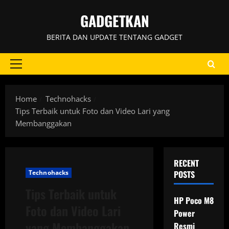
Skip
GADGETKAN
to
content
BERITA DAN UPDATE TENTANG GADGET
Primary
Menu
Home
Technohacks
Tips Terbaik untuk Foto dan Video Lari yang
Membanggakan
RECENT
Technohacks
POSTS
Tips Terbaik untuk
HP Poco M8
Foto dan Video Lari
Power
yang Membanggakan
Resmi