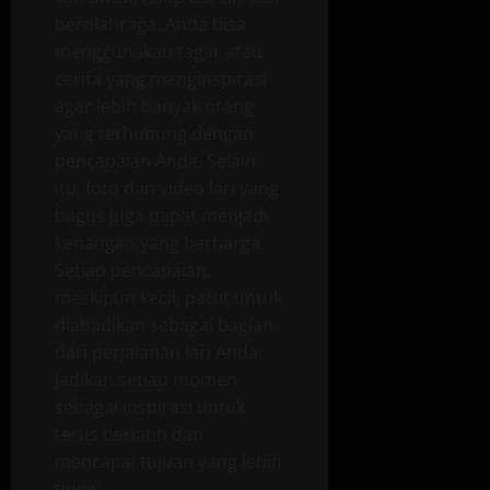
berolahraga. Anda bisa
menggunakan tagar atau
cerita yang menginspirasi
agar lebih banyak orang
yang terhubung dengan
pencapaian Anda. Selain
itu, foto dan video lari yang
bagus juga dapat menjadi
kenangan yang berharga.
Setiap pencapaian,
meskipun kecil, patut untuk
diabadikan sebagai bagian
dari perjalanan lari Anda.
Jadikan setiap momen
sebagai inspirasi untuk
terus berlatih dan
mencapai tujuan yang lebih
tinggi.