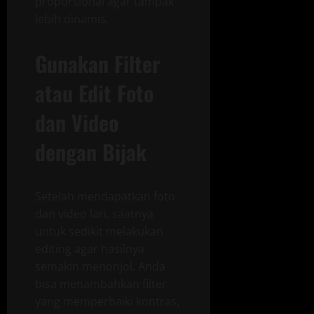
proporsional agar tampak
lebih dinamis.
Gunakan Filter
atau Edit Foto
dan Video
dengan Bijak
Setelah mendapatkan foto
dan video lari, saatnya
untuk sedikit melakukan
editing agar hasilnya
semakin menonjol. Anda
bisa menambahkan filter
yang memperbaiki kontras,