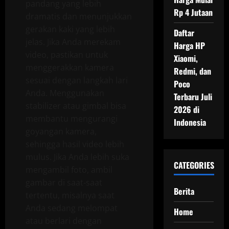
pandang yang lebih
Rp 4 Jutaan
dramatis dan menunjukkan
gerakan kaki yang lebih
Daftar
jelas. Jika Anda merekam
Harga HP
video, pastikan untuk
Xiaomi,
menggerakkan kamera
Redmi, dan
sesuai dengan langkah lari
Poco
Anda. Menggunakan
Terbaru Juli
stabilizer atau gimbal bisa
2026 di
membantu mengurangi
Indonesia
goyangan kamera,
sehingga hasil video lebih
mulus. Jika Anda lebih suka
CATEGORIES
mengambil foto, ambil
gambar di saat-saat
Berita
tertentu, misalnya saat
Anda sedang melompat
Home
atau berlari dengan