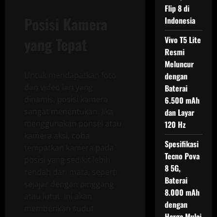
Flip 8 di
Posisi Kamera
Indonesia
yang Tepat
Vivo T5 Lite
Resmi
Meluncur
Untuk mendapatkan foto
dengan
dan video lari yang
Baterai
dinamis, posisi kamera
6.500 mAh
sangat menentukan. Jika
dan Layar
menggunakan ponsel atau
120 Hz
kamera aksi, coba
Spesifikasi
tempatkan kamera pada
Tecno Pova
posisi yang sedikit lebih
8 5G,
rendah dari mata, seperti
Baterai
sejajar dengan pinggang
8.000 mAh
atau lutut. Ini akan
dengan
memberikan sudut
Harga Mulai