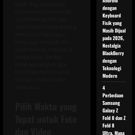
Android
tepat. Bagi para pelari,
dengan
dokumentasi momen lari
Keyboard
dalam bentuk foto dan
Fisik yang
video bukan hanya tentang
Masih Dijual
menyimpan kenangan,
pada 2026,
tetapi juga menjadi cara
Nostalgia
untuk berbagi inspirasi di
BlackBerry
media sosial. Berikut
dengan
beberapa langkah agar
Teknologi
hasil dokumentasi Anda
Modern
semakin maksimal dan
memukau!
4
Perbedaan
Samsung
Pilih Waktu yang
Galaxy Z
Tepat untuk Foto
Fold 8 dan Z
Fold 8
dan Video
Ultra, Mana