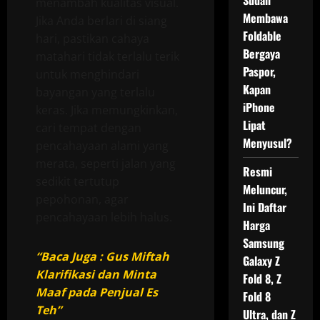
Sudah
menambah kualitas visual.
Membawa
Jika Anda berlari di siang
Foldable
hari, pastikan cahaya
Bergaya
matahari tidak terlalu terik
Paspor,
untuk menghindari
Kapan
bayangan yang terlalu
iPhone
keras. Jika memungkinkan,
Lipat
cari tempat dengan
Menyusul?
pencahayaan alami yang
merata, seperti jalan yang
Resmi
sedikit tertutup
Meluncur,
pepohonan, agar
Ini Daftar
pencahayaan lebih halus.
Harga
Samsung
“Baca Juga : Gus Miftah
Galaxy Z
Klarifikasi dan Minta
Fold 8, Z
Maaf pada Penjual Es
Fold 8
Teh”
Ultra, dan Z