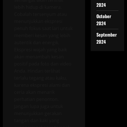
semangat akan terlihat
2024
lebih hidup di kamera.
Cobalah tersenyum atau
October
menunjukkan ekspresi
2024
penuh fokus saat lari untuk
September
memberi kesan yang lebih
2024
autentik dan energik.
Ekspresi wajah yang baik
akan menambah kesan
positif pada foto dan video
Anda. Hindari terlihat
terlalu tegang atau kaku,
karena ekspresi alami dan
ceria akan menarik
perhatian penonton.
Jangan lupa juga untuk
menunjukkan gerakan
tangan dan kaki yang