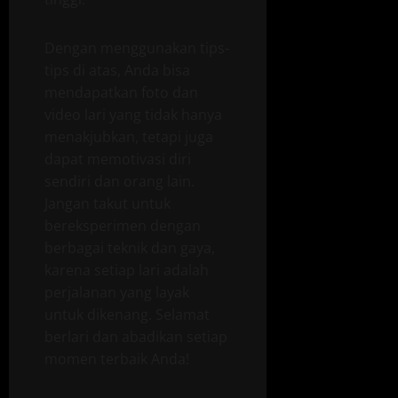
Dengan menggunakan tips-
tips di atas, Anda bisa
mendapatkan foto dan
video lari yang tidak hanya
menakjubkan, tetapi juga
dapat memotivasi diri
sendiri dan orang lain.
Jangan takut untuk
bereksperimen dengan
berbagai teknik dan gaya,
karena setiap lari adalah
perjalanan yang layak
untuk dikenang. Selamat
berlari dan abadikan setiap
momen terbaik Anda!