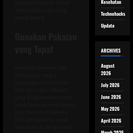
Kesehatan
kecepatan penuh, untuk
menunjukkan aksi yang
Technohacks
penuh energi.
Update
Gunakan Pakaian
yang Tepat
ARCHIVES
August
Pemilihan pakaian saat
2026
berlari juga sangat
berpengaruh pada hasil
July 2026
foto dan video. Pakaian
June 2026
yang Anda kenakan harus
tidak hanya nyaman tetapi
May 2026
juga menarik di kamera.
Pilih warna-warna cerah
April 2026
yang kontras dengan latar
March 2026