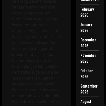
belakang, seperti pakaian
dengan warna neon atau
February
pastel yang menonjol.
2026
Hindari warna gelap yang
January
bisa membuat Anda
2026
tampak tenggelam di latar
belakang yang cerah. Selain
December
itu, pastikan pakaian Anda
2025
tidak terlalu longgar atau
terlalu ketat, agar dapat
November
menampilkan gerakan
2025
tubuh dengan lebih jelas.
October
Perhatikan juga sepatu lari
2025
yang digunakan. Sepatu
dengan desain menarik
September
dan warna mencolok akan
2025
menambah kesan dinamis
August
dalam foto dan video Anda.