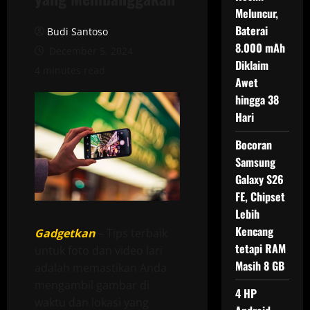
Meluncur,
Baterai
Budi Santoso
8.000 mAh
December 5, 2024
Diklaim
4 minutes read
Awet
hingga 38
Hari
Bocoran
Samsung
Galaxy S26
FE, Chipset
Lebih
Kencang
Gadgetkan
– Tips terbaik
tetapi RAM
untuk foto dan video lari
Masih 8 GB
adalah memastikan Anda
mengambil gambar di
4 HP
waktu dan lokasi yang