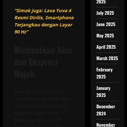
2025
“Simak juga: Lava Yuva 4
July 2025
Resmi Dirilis, Smartphone
June 2025
Terjangkau dengan Layar
90 Hz”
May 2025
April 2025
Manfaatkan Aksi
March 2025
dan Ekspresi
February
Wajah
2025
January
Foto dan video lari tidak
2025
hanya tentang teknik dan
pencahayaan, tetapi juga
December
ekspresi wajah Anda.
2024
Berlari dengan penuh
November