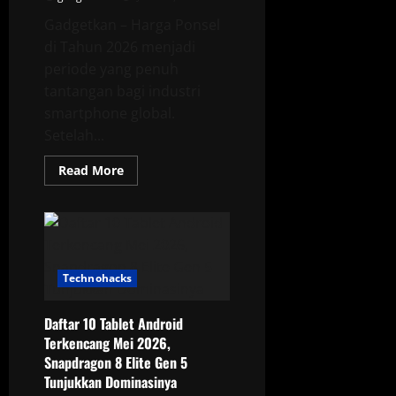
Gadgetkan – Harga Ponsel
di Tahun 2026 menjadi
periode yang penuh
tantangan bagi industri
smartphone global.
Setelah...
Read
Read More
more
about
Harga
Ponsel
Terancam
Naik,
HP
Murah
Technohacks
Diprediksi
Semakin
Sulit
Ditemukan
Daftar 10 Tablet Android
pada
Terkencang Mei 2026,
2026
Snapdragon 8 Elite Gen 5
Tunjukkan Dominasinya