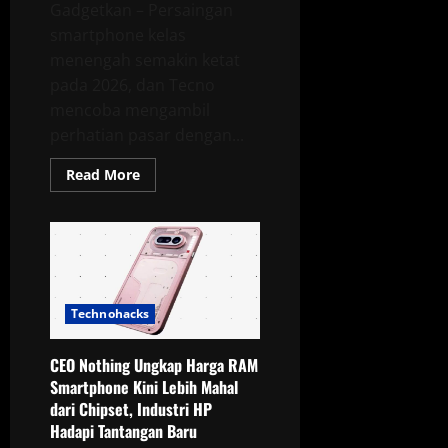
Gadgetkan – Persaingan
smartphone kelas
menengah semakin ketat
pada 2026, dan Tecno
mencoba mengambil
perhatian pasar dengan...
Read
Read More
more
about
Tecno
Spark
50
Pro
Resmi
Meluncur,
Hadir
dengan
Technohacks
Bodi
Lebih
Tipis
CEO Nothing Ungkap Harga RAM
dan
Ketahanan
Smartphone Kini Lebih Mahal
Air
dari Chipset, Industri HP
Lebih
Baik
Hadapi Tantangan Baru