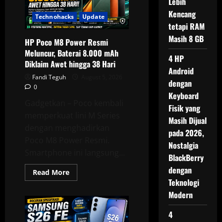
Lebih
mAh,
Tetap
Kencang
Bisa
Technohacks
Update
Dilacak
tetapi RAM
Saat
Hilang
Masih 8 GB
HP Poco M8 Power Resmi
Meluncur, Baterai 8.000 mAh
4 HP
Diklaim Awet hingga 38 Hari
Android
Fandi Teguh
August 5, 2026
dengan
0
Keyboard
Gadgetkan – Poco kembali
Fisik yang
memperkuat lini M Series
Masih Dijual
dengan menghadirkan
pada 2026,
Poco M8 Power Resmi.
Nostalgia
Smartphone ini langsung...
BlackBerry
dengan
Read
Read More
more
Teknologi
about
HP
Modern
Poco
M8
Power
4
Resmi