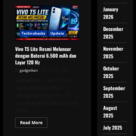
Resmi
Meluncur,
January
Ini
2026
Daftar
Harga
Samsung
December
Galaxy
Z
Technohacks
Update
2025
Fold
8,
Z
November
Vivo T5 Lite Resmi Meluncur
Fold
8
dengan Baterai 6.500 mAh dan
2025
Ultra,
Layar 120 Hz
dan
Z
October
gadgetkan
July 18, 2026
Flip
2025
8
Gadgetkan – Vivo T5 Lite
di
Indonesia
resmi diperkenalkan
September
sebagai penerus Vivo T4
2025
Lite yang lebih dahulu hadir
August
pada...
2025
Read
Read More
more
July 2025
about
Vivo