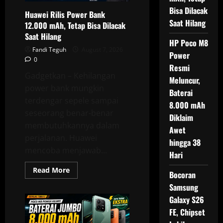
Bisa Dilacak
Huawei Rilis Power Bank
Saat Hilang
12.000 mAh, Tetap Bisa Dilacak
Saat Hilang
HP Poco M8
Fandi Teguh
August 7, 2026
Power
0
Resmi
Gadgetkan – Kehilangan
Meluncur,
power bank mungkin
Baterai
terdengar sepele sampai
8.000 mAh
seseorang benar-benar
Diklaim
membutuhkannya dalam
Awet
perjalanan. Huawei
hingga 38
mencoba menjawab...
Hari
Read
Read More
Bocoran
more
about
Samsung
Huawei
Rilis
Galaxy S26
Power
FE, Chipset
Bank
12.000