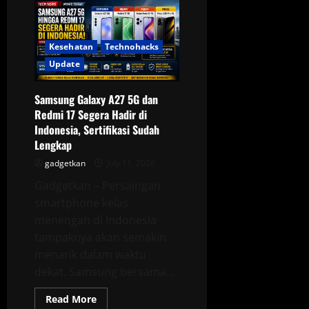
Harga
HP
Xiaomi,
Redmi,
dan
Kesehatan
Technohacks
Poco
Terbaru
Update
Juli
2026
di
Samsung Galaxy A27 5G dan
Indonesia
Redmi 17 Segera Hadir di
Indonesia, Sertifikasi Sudah
Lengkap
gadgetkan
July 11, 2026
Gadgetkan – Persaingan
smartphone kelas
menengah di Indonesia
tampaknya akan semakin
menarik dalam waktu
dekat. Samsung bersama...
Read
Read More
more