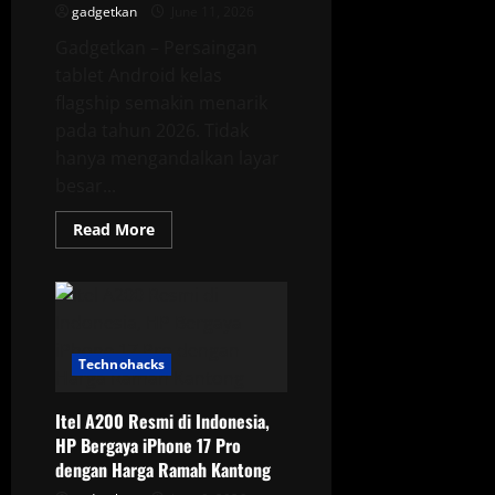
gadgetkan
June 11, 2026
Gadgetkan – Persaingan
tablet Android kelas
flagship semakin menarik
pada tahun 2026. Tidak
hanya mengandalkan layar
besar...
Read
Read More
more
about
Daftar
10
Tablet
Android
Terkencang
Mei
Technohacks
2026,
Snapdragon
8
Elite
Itel A200 Resmi di Indonesia,
Gen
HP Bergaya iPhone 17 Pro
5
Tunjukkan
dengan Harga Ramah Kantong
Dominasinya