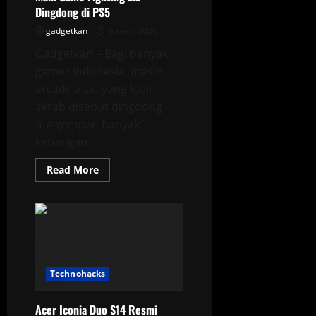
Dingdong di PS5
gadgetkan
June 5, 2026
Gadgetkan – Bagi banyak
gamer Indonesia, mesin
arcade atau yang lebih
akrab disebut dingdong
menyimpan banyak
kenangan....
Read
Read More
more
about
Sony
FlexStrike
Resmi
di
Indonesia,
Hadirkan
Sensasi
Main
Technohacks
Game
Fighting
ala
Dingdong
Acer Iconia Duo S14 Resmi