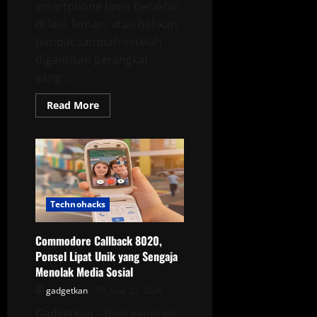
smartphone lama berakhir
di laci, lemari, atau bahkan
tempat sampah setelah
digantikan perangkat
yang...
Read
Read More
more
about
Google
Sulap
HP
Lawas
Menjadi
Server
Murah,
Solusi
Technohacks
Cerdas
untuk
Kurangi
Commodore Callback 8020,
Limbah
Elektronik
Ponsel Lipat Unik yang Sengaja
Menolak Media Sosial
gadgetkan
June 21, 2026
Gadgetkan – Bagi generasi