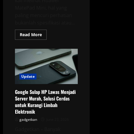
kali melihat Huawei
MatePad Mini, hal yang
paling mencuri perhatian
bukanlah spesifikasi atau...
Read
Read More
more
about
Huawei
MatePad
Mini
Tawarkan
Pengalaman
Baru
Lewat
Desain
Update
Ringkas
yang
Muat
Google Sulap HP Lawas Menjadi
di
Kantong
Server Murah, Solusi Cerdas
Baju
untuk Kurangi Limbah
Elektronik
gadgetkan
June 23, 2026
Gadgetkan – Banyak