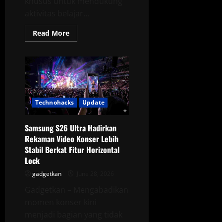
khusus untuk mendukung
aktivitas belajar...
Read
Read More
more
about
Lenovo
AI
Student
Phone
Resmi
Meluncur,
HP
AI
Technohacks
Update
Khusus
Anak
Tanpa
Samsung S26 Ultra Hadirkan
Game
dan
Rekaman Video Konser Lebih
Media
Stabil Berkat Fitur Horizontal
Sosial
Lock
gadgetkan
June 28, 2026
Gadgetkan – Mengabadikan
momen konser kini
menjadi bagian yang tidak