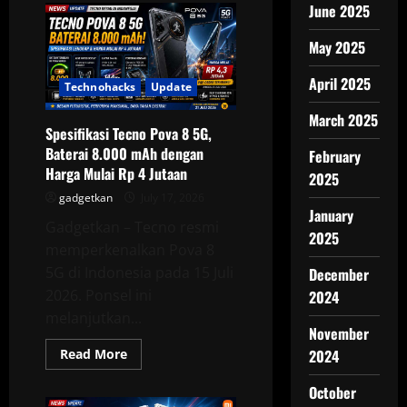
June 2025
T5
Lite
Resmi
May 2025
Meluncur
dengan
Baterai
April 2025
6.500
Technohacks
Update
mAh
dan
March 2025
Layar
Spesifikasi Tecno Pova 8 5G,
120
Hz
Baterai 8.000 mAh dengan
February
Harga Mulai Rp 4 Jutaan
2025
gadgetkan
July 17, 2026
January
Gadgetkan – Tecno resmi
2025
memperkenalkan Pova 8
5G di Indonesia pada 15 Juli
December
2026. Ponsel ini
2024
melanjutkan...
November
Read
Read More
2024
more
about
October
Spesifikasi
Tecno