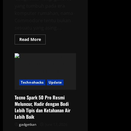
yang tumbuh pada era
komputer rumahan, nama
Commodore tentu bukan
sesuatu yang asing....
Read
Read More
more
about
Commodore
Callback
8020,
Ponsel
Lipat
Unik
yang
Sengaja
Technohacks
Update
Menolak
Media
Sosial
Tecno Spark 50 Pro Resmi
Meluncur, Hadir dengan Bodi
Lebih Tipis dan Ketahanan Air
Lebih Baik
gadgetkan
June 17, 2026