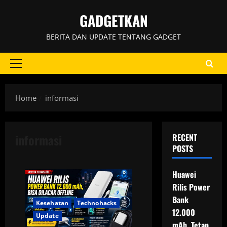
Skip
GADGETKAN
to
content
BERITA DAN UPDATE TENTANG GADGET
Primary
Menu
Home
informasi
informasi
RECENT
POSTS
Huawei
Rilis Power
Bank
Kesehatan
Technohacks
12.000
Update
mAh, Tetap