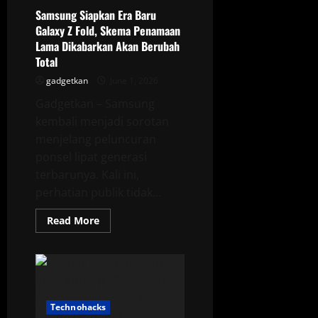
Bertahan
dalam
Samsung Siapkan Era Baru
Pemakaian
Galaxy Z Fold, Skema Penamaan
Sehari-
hari?
Lama Dikabarkan Akan Berubah
Total
gadgetkan
June 1, 2026
Gadgetkan – Samsung
kembali menjadi sorotan
menjelang peluncuran
ponsel lipat generasi
terbarunya. Kali ini,
perhatian publik tidak...
Read
Read More
more
about
Samsung
Siapkan
Era
Baru
Galaxy
Z
Technohacks
Fold,