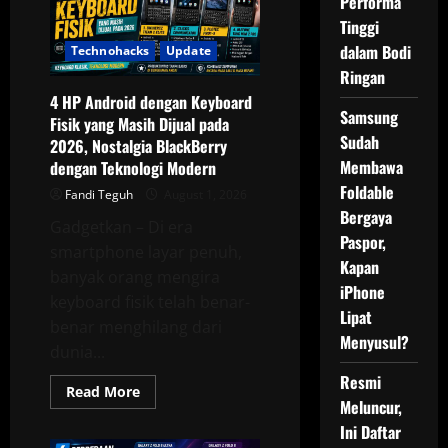
Performa
FE,
Chipset
Tinggi
Lebih
Kencang
dalam Bodi
Technohacks
Update
tetapi
Ringan
RAM
Masih
4 HP Android dengan Keyboard
8
Samsung
GB
Fisik yang Masih Dijual pada
Sudah
2026, Nostalgia BlackBerry
Membawa
dengan Teknologi Modern
Foldable
Fandi Teguh
August 1, 2026
Bergaya
Gadgetkan – Di era
Paspor,
smartphone layar penuh,
Kapan
banyak orang mengira
iPhone
keyboard fisik telah benar-
Lipat
benar menghilang dari
Menyusul?
dunia...
Resmi
Read
Read More
more
Meluncur,
about
Ini Daftar
4
HP