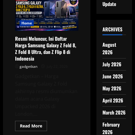
Megabook
Update
K14S
Resmi
di
Indonesia,
Tawarkan
Home
Performa
ARCHIVES
Tinggi
dalam
Resmi Meluncur, Ini Daftar
Bodi
August
Ringan
Harga Samsung Galaxy Z Fold 8,
Z Fold 8 Ultra, dan Z Flip 8 di
2026
Indonesia
July 2026
gadgetkan
July 22, 2026
June 2026
Gadgetkan – Harga
Samsung Galaxy Z Fold
May 2026
akhirnya resmi diumumkan
dalam acara Galaxy
April 2026
Unpacked 2026 di
March 2026
London,...
February
Read
Read More
more
2026
about