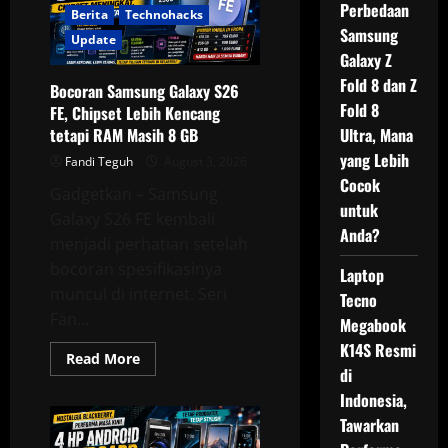
Perbedaan
Meluncur,
Berita
Technohacks
Baterai
Samsung
8.000
Update
mAh
Galaxy Z
Diklaim
Awet
Fold 8 dan Z
Bocoran Samsung Galaxy S26
hingga
Fold 8
38
FE, Chipset Lebih Kencang
Hari
tetapi RAM Masih 8 GB
Ultra, Mana
yang Lebih
Fandi Teguh
August 3, 2026
Cocok
Gadgetkan – Samsung
untuk
Galaxy S26 FE kembali
Anda?
menjadi perhatian setelah
bocoran spesifikasinya
Laptop
muncul di internet. Seri
Tecno
Fan...
Megabook
K14S Resmi
Read
Read More
more
di
about
Indonesia,
Bocoran
Samsung
Tawarkan
Galaxy
S26