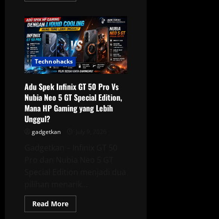
about
Samsung
Galaxy
A27
5G
dan
Redmi
17
Segera
Technohacks
Hadir
di
Indonesia,
Adu Spek Infinix GT 50 Pro Vs
Sertifikasi
Sudah
Nubia Neo 5 GT Special Edition,
Lengkap
Mana HP Gaming yang Lebih
Unggul?
gadgetkan
July 9, 2026
Gadgetkan – Infinix GT 50
Pro dan Nubia Neo 5 GT
Special Edition menjadi dua
pilihan menarik...
Read
Read More
more
about