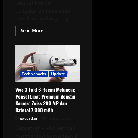
terpisahkan dari
pengalaman menikmati
musik secara langsung....
Read
Read More
more
about
Samsung
S26
Ultra
Hadirkan
Rekaman
Video
Konser
Lebih
Technohacks
Update
Stabil
Berkat
Fitur
Vivo X Fold 6 Resmi Meluncur,
Horizontal
Lock
Ponsel Lipat Premium dengan
Kamera Zeiss 200 MP dan
Baterai 7.000 mAh
gadgetkan
June 28, 2026
Gadgetkan – Vivo kembali
memperkuat persaingan di