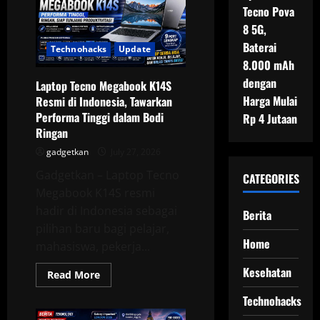
Galaxy
Tecno Pova
Z
8 5G,
Fold
8
Baterai
dan
Technohacks
Update
Z
8.000 mAh
Fold
8
dengan
Laptop Tecno Megabook K14S
Ultra,
Mana
Harga Mulai
Resmi di Indonesia, Tawarkan
yang
Performa Tinggi dalam Bodi
Rp 4 Jutaan
Lebih
Cocok
Ringan
untuk
Anda?
gadgetkan
July 27, 2026
Gadgetkan – Laptop Tecno
CATEGORIES
Megabook K14S resmi
hadir di Indonesia sebagai
Berita
pilihan baru bagi pelajar,
Home
mahasiswa, pekerja...
Kesehatan
Read
Read More
more
about
Technohacks
Laptop
Tecno