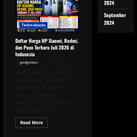
2024
Pova
8
5G,
September
Baterai
8.000
2024
mAh
Technohacks
dengan
Harga
Mulai
Daftar Harga HP Xiaomi, Redmi,
Rp
4
dan Poco Terbaru Juli 2026 di
Jutaan
Indonesia
gadgetkan
July 11, 2026
Gadgetkan – Memasuki
pertengahan Juli 2026,
Xiaomi masih menjadi
salah satu merek
smartphone yang paling
diminati di...
Read
Read More
more
about
Daftar