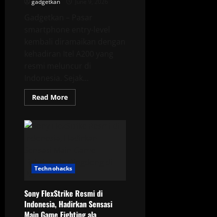
gadgetkan
June 9, 2026
Gadgetkan – Pasar
smartphone entry-level
kembali diramaikan dengan
kehadiran Itel A200 yang
resmi meluncur di
Indonesia. Sejak...
Read
Read More
more
about
Itel
A200
Resmi
di
Indonesia,
HP
Bergaya
iPhone
Technohacks
17
Pro
dengan
Harga
Sony FlexStrike Resmi di
Ramah
Indonesia, Hadirkan Sensasi
Kantong
Main Game Fighting ala