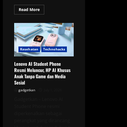
Read
Read More
more
about
Realme
P4x
dan
Realme
P4
Lite
Resmi
Meluncur
Kesehatan
Technohacks
di
Indonesia,
Baterai
Lenovo AI Student Phone
Jumbo
Jadi
Resmi Meluncur, HP AI Khusus
Daya
Anak Tanpa Game dan Media
Tarik
Utama
Sosial
gadgetkan
July 1, 2026
Gadgetkan – Lenovo AI
Student Phone resmi
diperkenalkan sebagai
perangkat yang dirancang