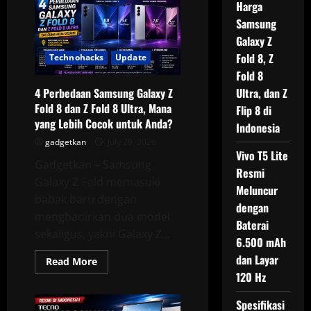
Harga
Android
dengan
Samsung
Keyboard
Fisik
Galaxy Z
yang
Fold 8, Z
Masih
Technohacks
Update
Dijual
Fold 8
pada
2026,
Ultra, dan Z
4 Perbedaan Samsung Galaxy Z
Nostalgia
BlackBerry
Fold 8 dan Z Fold 8 Ultra, Mana
Flip 8 di
dengan
yang Lebih Cocok untuk Anda?
Teknologi
Indonesia
Modern
gadgetkan
July 29, 2026
Vivo T5 Lite
Gadgetkan – Samsung
Resmi
Galaxy Z Fold memasuki
Meluncur
babak baru dengan
dengan
menghadirkan dua model
Baterai
sekaligus, yakni Galaxy Z...
6.500 mAh
dan Layar
Read
Read More
more
120 Hz
about
4
Perbedaan
Spesifikasi
Samsung